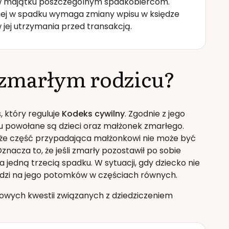
ów majątku poszczególnym spadkobiercom.
nej w spadku wymaga zmiany wpisu w księdze
 jej utrzymania przed transakcją.
 zmarłym rodzicu?
, który reguluje
Kodeks cywilny
. Zgodnie z jego
ku powołane są dzieci oraz małżonek zmarłego.
kże część przypadająca małżonkowi nie może być
znacza to, że jeśli zmarły pozostawił po sobie
a jedną trzecią spadku. W sytuacji, gdy dziecko nie
hodzi na jego potomków w częściach równych.
zowych kwestii związanych z dziedziczeniem