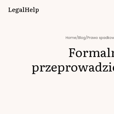
LegalHelp
Home
/
Blog
/
Prawo spadko
Formaln
przeprowadzi