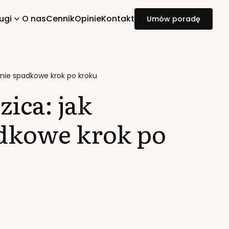
ugi
O nas
Cennik
Opinie
Kontakt
Umów poradę
anie spadkowe krok po kroku
ica: jak
dkowe krok po