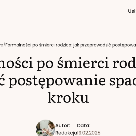
Usł
we
/
Formalności po śmierci rodzica: jak przeprowadzić postępow
ości po śmierci rodz
ć postępowanie spa
kroku
Autor:
Data:
Redakcja
19.02.2025