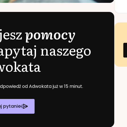
jesz
pomocy
apytaj naszego
wokata
 odpowiedź od Adwokata już w 15 minut.
j pytanie