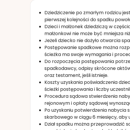
Dziedziczenie po zmarłym rodzicu jes
pierwszej kolejności do spadku powoł
Dzieci i małżonek dziedziczą w częśc
małżonkowi nie może być mniejsza niż
Jeżeli dziecko nie dożyło otwarcia spa
Postępowanie spadkowe można rozpoc
ścieżka ma swoje wymagania i proced
Do rozpoczęcia postępowania potrze
spadkodawcy, odpisy skrócone aktów
oraz testament, jeśli istnieje.
Koszty uzyskania poświadczenia dzied
ścieżki postępowania i liczby uczestn
Procedura sądowa stwierdzenia naby
rejonowym i opłaty sądowej wynoszące
Po uzyskaniu potwierdzenia nabycia s
skarbowego w ciągu 6 miesięcy, aby 
Dział spadku można przeprowadzić są