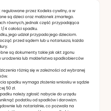
t regulowane przez Kodeks cywilny, a w
ane są dzieci oraz małżonek zmarłego.
iach równych, jednak część przypadająca
 1/4 całości spadku.
dku, jego udział przypada jego dzieciom.
ząć przed sądem lub u notariusza, każda
ury.
bne są dokumenty takie jak akt zgonu
 urodzenia lub małżeństwa spadkobierców
ziczenia różnią się w zależności od wybranej
ików.
cia spadku wymaga złożenia wniosku w sądzie
j 50 zł.
padku należy zgłosić nabycie do urzędu
uniknąć podatku od spadków i darowizn.
downie lub notarialnie, co pozwala na