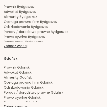
Prawnik
Bydgoszcz
Adwokat
Bydgoszcz
Alimenty
Bydgoszcz
Obsługa prawna firm
Bydgoszcz
Odszkodowania
Bydgoszcz
Porady / doradztwo prawne
Bydgoszcz
Prawo cywilne
Bydgoszcz
Prawo pracy
Bydgoszcz
Zobacz więcej
Prawo spadkowe
Bydgoszcz
Radca prawny
Bydgoszcz
Rozwód
Bydgoszcz
Gdańsk
Spadek
Bydgoszcz
Sporządzanie testamentów
Bydgoszcz
Prawnik
Gdańsk
Upadłość konsumencka
Bydgoszcz
Adwokat
Gdańsk
Windykacja należności
Bydgoszcz
Alimenty
Gdańsk
Zachowek
Bydgoszcz
Obsługa prawna firm
Gdańsk
Zakładanie i rejestracja spółek
Bydgoszcz
Odszkodowania
Gdańsk
Porady / doradztwo prawne
Gdańsk
Prawo cywilne
Gdańsk
Prawo pracy
Gdańsk
Zobacz więcej