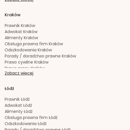
Prawo spadkowe
Gdańsk
Radca prawny
Gdańsk
Rozwód
Gdańsk
Kraków
Spadek
Gdańsk
Sporządzanie testamentów
Gdańsk
Prawnik
Kraków
Upadłość konsumencka
Gdańsk
Adwokat
Kraków
Windykacja należności
Gdańsk
Alimenty
Kraków
Zachowek
Gdańsk
Obsługa prawna firm
Kraków
Zakładanie i rejestracja spółek
Gdańsk
Odszkodowania
Kraków
Porady / doradztwo prawne
Kraków
Prawo cywilne
Kraków
Prawo pracy
Kraków
Zobacz więcej
Prawo spadkowe
Kraków
Radca prawny
Kraków
Rozwód
Kraków
Łódź
Spadek
Kraków
Sporządzanie testamentów
Kraków
Prawnik
Łódź
Upadłość konsumencka
Kraków
Adwokat
Łódź
Windykacja należności
Kraków
Alimenty
Łódź
Zachowek
Kraków
Obsługa prawna firm
Łódź
Zakładanie i rejestracja spółek
Kraków
Odszkodowania
Łódź
Porady / doradztwo prawne
Łódź