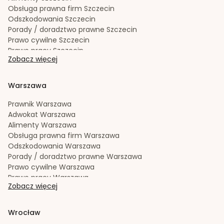
Zachowek
Poznań
Obsługa prawna firm
Szczecin
Zakładanie i rejestracja spółek
Poznań
Odszkodowania
Szczecin
Porady / doradztwo prawne
Szczecin
Prawo cywilne
Szczecin
Prawo pracy
Szczecin
Zobacz więcej
Prawo spadkowe
Szczecin
Radca prawny
Szczecin
Rozwód
Szczecin
Warszawa
Spadek
Szczecin
Sporządzanie testamentów
Szczecin
Prawnik
Warszawa
Upadłość konsumencka
Szczecin
Adwokat
Warszawa
Windykacja należności
Szczecin
Alimenty
Warszawa
Zachowek
Szczecin
Obsługa prawna firm
Warszawa
Zakładanie i rejestracja spółek
Szczecin
Odszkodowania
Warszawa
Porady / doradztwo prawne
Warszawa
Prawo cywilne
Warszawa
Prawo pracy
Warszawa
Zobacz więcej
Prawo spadkowe
Warszawa
Radca prawny
Warszawa
Rozwód
Warszawa
Wrocław
Spadek
Warszawa