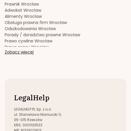
Sporządzanie testamentów
Warszawa
Prawnik
Wrocław
Upadłość konsumencka
Warszawa
Adwokat
Wrocław
Windykacja należności
Warszawa
Alimenty
Wrocław
Zachowek
Warszawa
Obsługa prawna firm
Wrocław
Zakładanie i rejestracja spółek
Warszawa
Odszkodowania
Wrocław
Porady / doradztwo prawne
Wrocław
Prawo cywilne
Wrocław
Prawo pracy
Wrocław
Zobacz więcej
Prawo spadkowe
Wrocław
Radca prawny
Wrocław
Rozwód
Wrocław
Spadek
Wrocław
Sporządzanie testamentów
Wrocław
Upadłość konsumencka
Wrocław
Windykacja należności
Wrocław
LegalHelp
Zachowek
Wrocław
Zakładanie i rejestracja spółek
Wrocław
LEGALHELP.PL Sp. z o.o.
ul. Stanisława Moniuszki 11,
35-015 Rzeszów
KRS: 0001133532
NIP: 8133922903