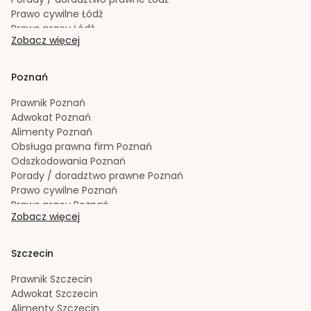
Prawo cywilne
Łódź
Prawo pracy
Łódź
Zobacz więcej
Prawo spadkowe
Łódź
Radca prawny
Łódź
Rozwód
Łódź
Poznań
Spadek
Łódź
Sporządzanie testamentów
Łódź
Prawnik
Poznań
Upadłość konsumencka
Łódź
Adwokat
Poznań
Windykacja należności
Łódź
Alimenty
Poznań
Zachowek
Łódź
Obsługa prawna firm
Poznań
Zakładanie i rejestracja spółek
Łódź
Odszkodowania
Poznań
Porady / doradztwo prawne
Poznań
Prawo cywilne
Poznań
Prawo pracy
Poznań
Zobacz więcej
Prawo spadkowe
Poznań
Radca prawny
Poznań
Rozwód
Poznań
Szczecin
Spadek
Poznań
Sporządzanie testamentów
Poznań
Prawnik
Szczecin
Upadłość konsumencka
Poznań
Adwokat
Szczecin
Windykacja należności
Poznań
Alimenty
Szczecin