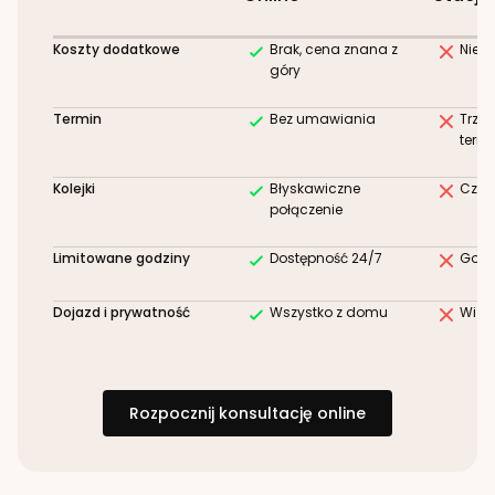
Koszty dodatkowe
Brak, cena znana z
Niez
góry
Termin
Bez umawiania
Trze
term
Kolejki
Błyskawiczne
Czek
połączenie
Limitowane godziny
Dostępność 24/7
Godz
Dojazd i prywatność
Wszystko z domu
Wizy
Rozpocznij konsultację online