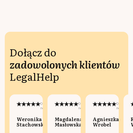
Dołącz do
zadowolonych klientów
LegalHelp
Opublikowano
Opublikowano
Opublikow
na:
na:
na:
Weronika
Magdalena
Agnieszka
Stachowska
Masłowska
Wrobel