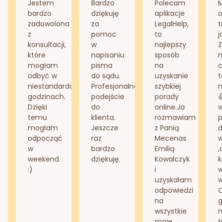
Jestem
Bardzo
Polecam
bardzo
dziękuję
aplikacje
o
zadowolona
za
LegalHelp,
t
z
pomoc
to
j
konsultacji,
w
najlepszy
Z
które
napisaniu
sposób
n
mogłam
pisma
na
odbyć w
do sądu.
uzyskanie
t
niestandardowych
Profesjonalne
szybkiej
n
godzinach.
podejście
porady
Dzięki
do
online.Ja
temu
klienta.
rozmawiam
mogłam
Jeszcze
z Panią
d
odpocząć
raz
Mecenas
w
bardzo
Emilią
,
weekend.
dziękuję.
Kowalczyk
k
:)
i
w
uzyskałam
odpowiedzi
na
g
wszystkie
n
moje
t