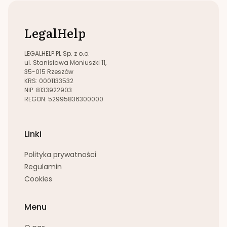
Upadłość konsumencka
Wrocław
Windykacja należności
Wrocław
LegalHelp
Zachowek
Wrocław
Zakładanie i rejestracja spółek
Wrocław
LEGALHELP.PL Sp. z o.o.
ul. Stanisława Moniuszki 11,
35-015 Rzeszów
KRS: 0001133532
NIP: 8133922903
REGON: 52995836300000
Linki
Polityka prywatności
Regulamin
Cookies
Menu