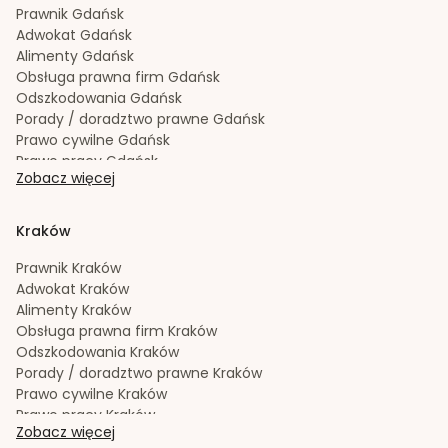
Sporządzanie testamentów
Bydgoszcz
Prawnik
Gdańsk
Upadłość konsumencka
Bydgoszcz
Adwokat
Gdańsk
Windykacja należności
Bydgoszcz
Alimenty
Gdańsk
Zachowek
Bydgoszcz
Obsługa prawna firm
Gdańsk
Zakładanie i rejestracja spółek
Bydgoszcz
Odszkodowania
Gdańsk
Porady / doradztwo prawne
Gdańsk
Prawo cywilne
Gdańsk
Prawo pracy
Gdańsk
Zobacz więcej
Prawo spadkowe
Gdańsk
Radca prawny
Gdańsk
Rozwód
Gdańsk
Kraków
Spadek
Gdańsk
Sporządzanie testamentów
Gdańsk
Prawnik
Kraków
Upadłość konsumencka
Gdańsk
Adwokat
Kraków
Windykacja należności
Gdańsk
Alimenty
Kraków
Zachowek
Gdańsk
Obsługa prawna firm
Kraków
Zakładanie i rejestracja spółek
Gdańsk
Odszkodowania
Kraków
Porady / doradztwo prawne
Kraków
Prawo cywilne
Kraków
Prawo pracy
Kraków
Zobacz więcej
Prawo spadkowe
Kraków