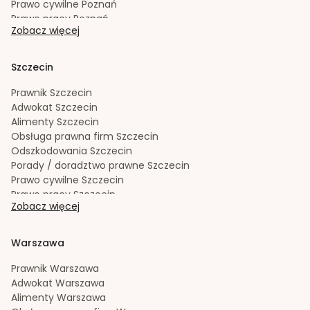
Prawo cywilne
Poznań
Prawo pracy
Poznań
Zobacz więcej
Prawo spadkowe
Poznań
Radca prawny
Poznań
Rozwód
Poznań
Szczecin
Spadek
Poznań
Sporządzanie testamentów
Poznań
Prawnik
Szczecin
Upadłość konsumencka
Poznań
Adwokat
Szczecin
Windykacja należności
Poznań
Alimenty
Szczecin
Zachowek
Poznań
Obsługa prawna firm
Szczecin
Zakładanie i rejestracja spółek
Poznań
Odszkodowania
Szczecin
Porady / doradztwo prawne
Szczecin
Prawo cywilne
Szczecin
Prawo pracy
Szczecin
Zobacz więcej
Prawo spadkowe
Szczecin
Radca prawny
Szczecin
Rozwód
Szczecin
Warszawa
Spadek
Szczecin
Sporządzanie testamentów
Szczecin
Prawnik
Warszawa
Upadłość konsumencka
Szczecin
Adwokat
Warszawa
Windykacja należności
Szczecin
Alimenty
Warszawa