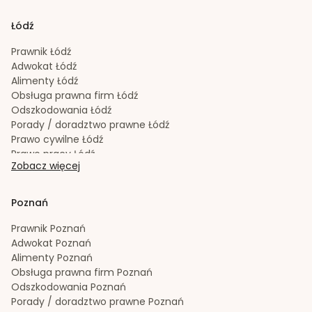
Radca prawny
Kraków
Rozwód
Kraków
Łódź
Spadek
Kraków
Sporządzanie testamentów
Kraków
Prawnik
Łódź
Upadłość konsumencka
Kraków
Adwokat
Łódź
Windykacja należności
Kraków
Alimenty
Łódź
Zachowek
Kraków
Obsługa prawna firm
Łódź
Zakładanie i rejestracja spółek
Kraków
Odszkodowania
Łódź
Porady / doradztwo prawne
Łódź
Prawo cywilne
Łódź
Prawo pracy
Łódź
Zobacz więcej
Prawo spadkowe
Łódź
Radca prawny
Łódź
Rozwód
Łódź
Poznań
Spadek
Łódź
Sporządzanie testamentów
Łódź
Prawnik
Poznań
Upadłość konsumencka
Łódź
Adwokat
Poznań
Windykacja należności
Łódź
Alimenty
Poznań
Zachowek
Łódź
Obsługa prawna firm
Poznań
Zakładanie i rejestracja spółek
Łódź
Odszkodowania
Poznań
Porady / doradztwo prawne
Poznań