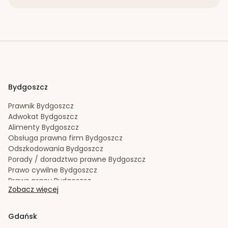
Bydgoszcz
Prawnik
Bydgoszcz
Adwokat
Bydgoszcz
Alimenty
Bydgoszcz
Obsługa prawna firm
Bydgoszcz
Odszkodowania
Bydgoszcz
Porady / doradztwo prawne
Bydgoszcz
Prawo cywilne
Bydgoszcz
Prawo pracy
Bydgoszcz
Zobacz więcej
Prawo spadkowe
Bydgoszcz
Radca prawny
Bydgoszcz
Rozwód
Bydgoszcz
Gdańsk
Spadek
Bydgoszcz