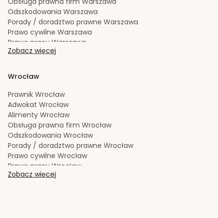
Zachowek
Szczecin
Obsługa prawna firm
Warszawa
Zakładanie i rejestracja spółek
Szczecin
Odszkodowania
Warszawa
Porady / doradztwo prawne
Warszawa
Prawo cywilne
Warszawa
Prawo pracy
Warszawa
Zobacz więcej
Prawo spadkowe
Warszawa
Radca prawny
Warszawa
Rozwód
Warszawa
Wrocław
Spadek
Warszawa
Sporządzanie testamentów
Warszawa
Prawnik
Wrocław
Upadłość konsumencka
Warszawa
Adwokat
Wrocław
Windykacja należności
Warszawa
Alimenty
Wrocław
Zachowek
Warszawa
Obsługa prawna firm
Wrocław
Zakładanie i rejestracja spółek
Warszawa
Odszkodowania
Wrocław
Porady / doradztwo prawne
Wrocław
Prawo cywilne
Wrocław
Prawo pracy
Wrocław
Zobacz więcej
Prawo spadkowe
Wrocław
Radca prawny
Wrocław
Rozwód
Wrocław
Spadek
Wrocław
Sporządzanie testamentów
Wrocław