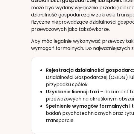
działalności gospodarczej lub spółki.
Lice
może być wydany wyłącznie przedsiębior
działalność gospodarczą w zakresie transp
fizyczne nieprowadzące działalności gospod
przewozowych jako taksówkarze.
Aby móc legalnie wykonywać przewozy taks
wymagań formalnych. Do najważniejszych z 
Rejestracja działalności gospodarc
Działalności Gospodarczej (CEIDG) l
przypadku spółek.
Uzyskanie licencji taxi
– dokument te
przewozowych na określonym obszar
Spełnienie wymogów formalnych i 
badań psychotechnicznych oraz tyt
transporcie.