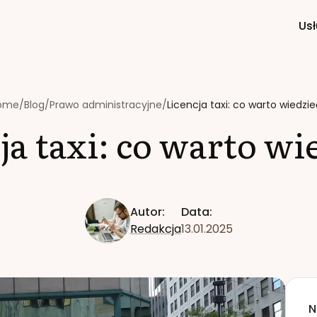
Usł
ome
/
Blog
/
Prawo administracyjne
/
Licencja taxi: co warto wiedzi
ja taxi: co warto wi
Autor:
Data:
Redakcja
13.01.2025
N