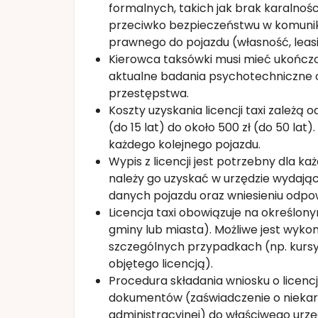
formalnych, takich jak brak karalno
przeciwko bezpieczeństwu w komunikac
prawnego do pojazdu (własność, leasi
Kierowca taksówki musi mieć ukończon
aktualne badania psychotechniczne 
przestępstwa.
Koszty uzyskania licencji taxi zależą 
(do 15 lat) do około 500 zł (do 50 la
każdego kolejnego pojazdu.
Wypis z licencji jest potrzebny dla 
należy go uzyskać w urzędzie wydają
danych pojazdu oraz wniesieniu odpow
Licencja taxi obowiązuje na określon
gminy lub miasta). Możliwe jest wyk
szczególnych przypadkach (np. kursy
objętego licencją).
Procedura składania wniosku o licen
dokumentów (zaświadczenie o niekar
administracyjnej) do właściwego urz