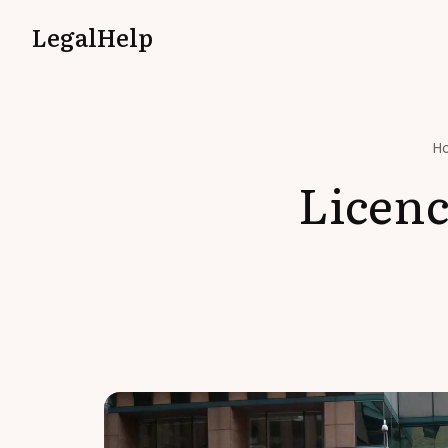
LegalHelp
H
Licenc