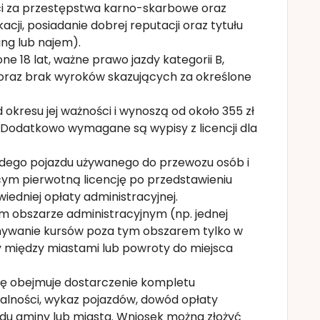
ści za przestępstwa karno-skarbowe oraz
ji, posiadanie dobrej reputacji oraz tytułu
ng lub najem).
e 18 lat, ważne prawo jazdy kategorii B,
oraz brak wyroków skazujących za określone
od okresu jej ważności i wynoszą od około 355 zł
t). Dodatkowo wymagane są wypisy z licencji dla
każdego pojazdu używanego do przewozu osób i
cym pierwotną licencję po przedstawieniu
iedniej opłaty administracyjnej.
ym obszarze administracyjnym (np. jednej
onywanie kursów poza tym obszarem tylko w
 między miastami lub powroty do miejsca
cję obejmuje dostarczenie kompletu
alności, wykaz pojazdów, dowód opłaty
ędu gminy lub miasta. Wniosek można złożyć