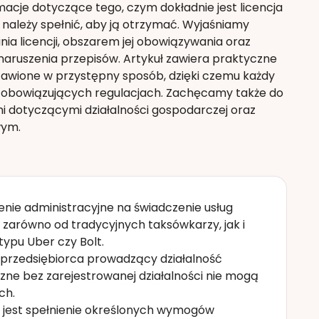
acje dotyczące tego, czym dokładnie jest licencja
i należy spełnić, aby ją otrzymać. Wyjaśniamy
ia licencji, obszarem jej obowiązywania oraz
aruszenia przepisów. Artykuł zawiera praktyczne
tawione w przystępny sposób, dzięki czemu każdy
 w obowiązujących regulacjach. Zachęcamy także do
i dotyczącymi działalności gospodarczej oraz
wym.
ie administracyjne na świadczenie usług
arówno od tradycyjnych taksówkarzy, jak i
typu Uber czy Bolt.
e przedsiębiorca prowadzący działalność
zne bez zarejestrowanej działalności nie mogą
ch.
e jest spełnienie określonych wymogów