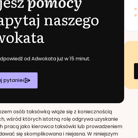
jesz
pomocy
apytaj naszego
wokata
 odpowiedź od Adwokata już w 15 minut.
j pytanie
wozem osób taksówką wiąże się z koniecznością
, wśród których istotną rolę odgrywa uzyskanie
nych pracą jako kierowca taksówki lub prowadzeniem
awać się skomplikowana i niejasna. W niniejszym