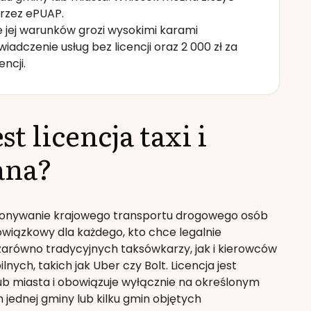
przez ePUAP.
ie jej warunków grozi wysokimi karami
iadczenie usług bez licencji oraz 2 000 zł za
ncji.
t licencja taxi i
ana?
ykonywanie krajowego transportu drogowego osób
owiązkowy dla każdego, kto chce legalnie
zarówno tradycyjnych taksówkarzy, jak i kierowców
nych, takich jak Uber czy Bolt. Licencja jest
b miasta i obowiązuje wyłącznie na określonym
 jednej gminy lub kilku gmin objętych