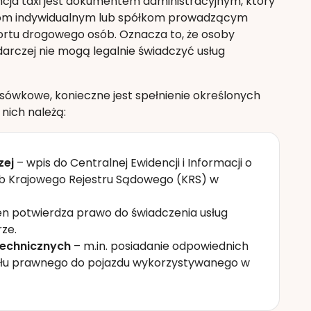
ncja taxi jest dokumentem administracyjnym, który
com indywidualnym lub spółkom prowadzącym
ortu drogowego osób. Oznacza to, że osoby
arczej nie mogą legalnie świadczyć usług
ówkowe, konieczne jest spełnienie określonych
nich należą:
zej
– wpis do Centralnej Ewidencji i Informacji o
ub Krajowego Rejestru Sądowego (KRS) w
n potwierdza prawo do świadczenia usług
ze.
technicznych
– m.in. posiadanie odpowiednich
ułu prawnego do pojazdu wykorzystywanego w