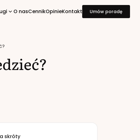
ugi
O nas
Cennik
Opinie
Kontakt
Umów poradę
eć?
edzieć?
a skróty