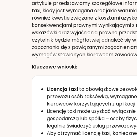
artykule przedstawiamy szczegółowe inform
taxi, kiedy jest wymagana oraz jakie warunk
również kwestie związane z kosztami uzyskan
konsekwencjami prawnymi wynikającymi z n
wskazówki oraz wyjaśnienia prawne przeds
czytelnik będzie mógł łatwiej odnaleźć się
zapoznania się z powiązanymi zagadnieniam
wymogów stawianych kierowcom zawodo
Kluczowe wnioski:
Licencja taxi
to obowiązkowe zezwolen
przewozu osób taksówką, wymagane z
kierowców korzystających z aplikacji 
Licencję taxi może uzyskać wyłączni
gospodarczą lub spółka – osoby fizyc
legalnie świadczyć usług przewozowy
Aby otrzymać licencję taxi, konieczn