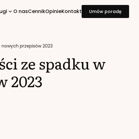
ugi
O nas
Cennik
Opinie
Kontakt
Umów poradę
e nowych przepisów 2023
ci ze spadku w
w 2023