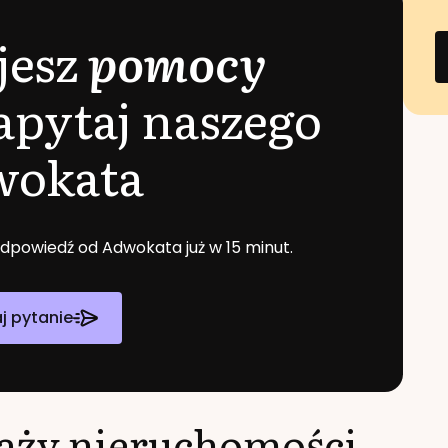
jesz
pomocy
apytaj naszego
wokata
 odpowiedź od Adwokata już w 15 minut.
j pytanie
daży nieruchomości