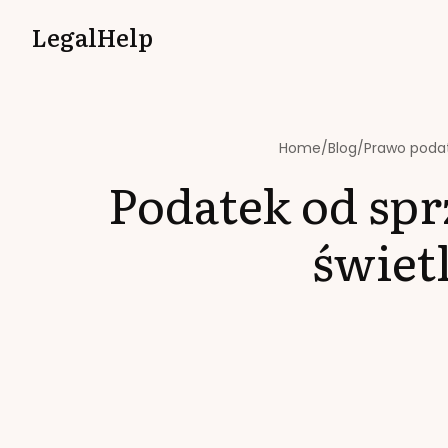
LegalHelp
Home
/
Blog
/
Prawo poda
Podatek od sp
świet