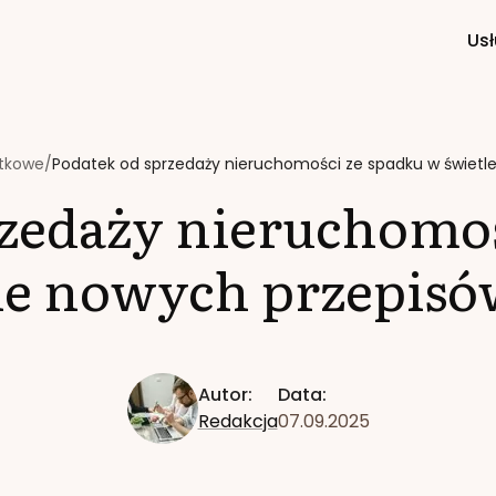
Usł
tkowe
/
Podatek od sprzedaży nieruchomości ze spadku w świetl
rzedaży nieruchomoś
le nowych przepisó
Autor:
Data:
Redakcja
07.09.2025