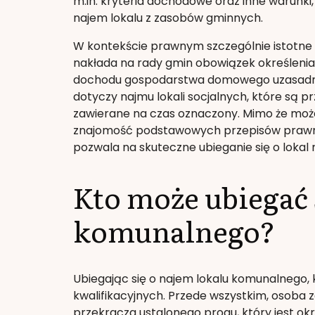
m.in. kryteria dochodowe oraz inne warunki
najem lokalu z zasobów gminnych.
W kontekście prawnym szczególnie istotne są
nakłada na rady gmin obowiązek określenia
dochodu gospodarstwa domowego uzasadniaj
dotyczy najmu lokali socjalnych, które są 
zawierane na czas oznaczony. Mimo że może
znajomość podstawowych przepisów prawny
pozwala na skuteczne ubieganie się o lokal
Kto może ubiegać 
komunalnego?
Ubiegając się o najem lokalu komunalnego, 
kwalifikacyjnych. Przede wszystkim, osoba 
przekracza ustalonego progu, który jest ok