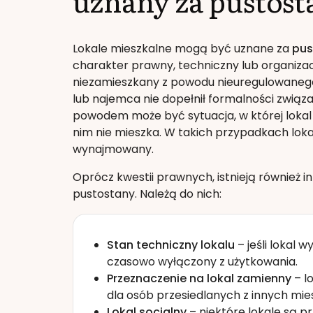
uznany za pustost
Lokale mieszkalne mogą być uznane za
pus
charakter prawny, techniczny lub organiza
niezamieszkany z powodu nieuregulowanego 
lub najemca nie dopełnił formalności związ
powodem może być sytuacja, w której lokal 
nim nie mieszka. W takich przypadkach lokal
wynajmowany.
Oprócz kwestii prawnych, istnieją również 
pustostany. Należą do nich:
Stan techniczny lokalu
– jeśli lokal
czasowo wyłączony z użytkowania.
Przeznaczenie na lokal zamienny
– l
dla osób przesiedlanych z innych mie
Lokal socjalny
– niektóre lokale są p