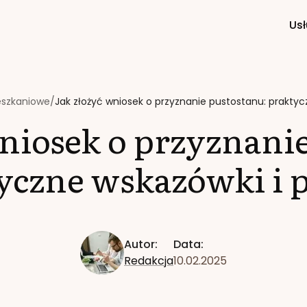
Usł
eszkaniowe
/
Jak złożyć wniosek o przyznanie pustostanu: praktyc
niosek o przyznani
yczne wskazówki i 
Autor:
Data:
Redakcja
10.02.2025