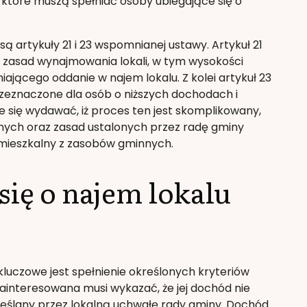
, które muszą spełniać osoby ubiegające się o
 artykuły 21 i 23 wspomnianej ustawy. Artykuł 21
 zasad wynajmowania lokali, w tym wysokości
ącego oddanie w najem lokalu. Z kolei artykuł 23
przeznaczone dla osób o niższych dochodach i
 się wydawać, iż proces ten jest skomplikowany,
ch oraz zasad ustalonych przez radę gminy
 mieszkalny z zasobów gminnych.
się o najem lokalu
kluczowe jest spełnienie określonych kryteriów
zainteresowana musi wykazać, że jej dochód nie
reślany przez lokalną uchwałę rady gminy. Dochód