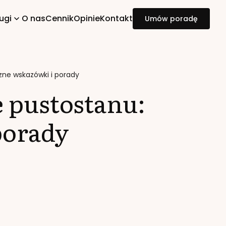
ugi
O nas
Cennik
Opinie
Kontakt
Umów poradę
zne wskazówki i porady
e pustostanu:
porady