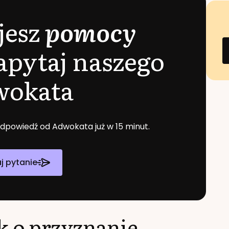
jesz
pomocy
apytaj naszego
wokata
 odpowiedź od Adwokata już w 15 minut.
j pytanie
k o przyznanie