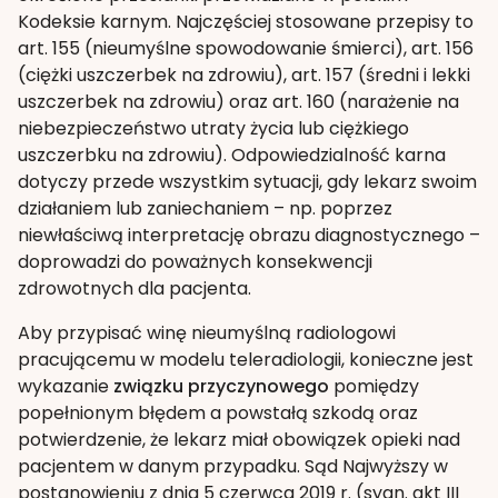
Kodeksie karnym. Najczęściej stosowane przepisy to
art. 155 (nieumyślne spowodowanie śmierci), art. 156
(ciężki uszczerbek na zdrowiu), art. 157 (średni i lekki
uszczerbek na zdrowiu) oraz art. 160 (narażenie na
niebezpieczeństwo utraty życia lub ciężkiego
uszczerbku na zdrowiu). Odpowiedzialność karna
dotyczy przede wszystkim sytuacji, gdy lekarz swoim
działaniem lub zaniechaniem – np. poprzez
niewłaściwą interpretację obrazu diagnostycznego –
doprowadzi do poważnych konsekwencji
zdrowotnych dla pacjenta.
Aby przypisać winę nieumyślną radiologowi
pracującemu w modelu teleradiologii, konieczne jest
wykazanie
związku przyczynowego
pomiędzy
popełnionym błędem a powstałą szkodą oraz
potwierdzenie, że lekarz miał obowiązek opieki nad
pacjentem w danym przypadku. Sąd Najwyższy w
postanowieniu z dnia 5 czerwca 2019 r. (sygn. akt III