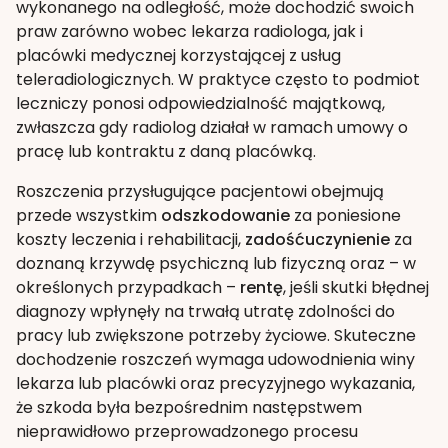
wykonanego na odległość, może dochodzić swoich
praw zarówno wobec lekarza radiologa, jak i
placówki medycznej korzystającej z usług
teleradiologicznych. W praktyce często to podmiot
leczniczy ponosi odpowiedzialność majątkową,
zwłaszcza gdy radiolog działał w ramach umowy o
pracę lub kontraktu z daną placówką.
Roszczenia przysługujące pacjentowi obejmują
przede wszystkim
odszkodowanie
za poniesione
koszty leczenia i rehabilitacji,
zadośćuczynienie
za
doznaną krzywdę psychiczną lub fizyczną oraz – w
określonych przypadkach –
rentę
, jeśli skutki błędnej
diagnozy wpłynęły na trwałą utratę zdolności do
pracy lub zwiększone potrzeby życiowe. Skuteczne
dochodzenie roszczeń wymaga udowodnienia winy
lekarza lub placówki oraz precyzyjnego wykazania,
że szkoda była bezpośrednim następstwem
nieprawidłowo przeprowadzonego procesu