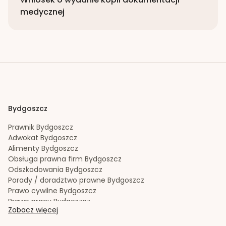
medycznej
Bydgoszcz
Prawnik
Bydgoszcz
Adwokat
Bydgoszcz
Alimenty
Bydgoszcz
Obsługa prawna firm
Bydgoszcz
Odszkodowania
Bydgoszcz
Porady / doradztwo prawne
Bydgoszcz
Prawo cywilne
Bydgoszcz
Prawo pracy
Bydgoszcz
Zobacz więcej
Prawo spadkowe
Bydgoszcz
Radca prawny
Bydgoszcz