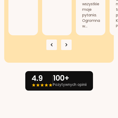
wszystkie
n
moje
t
pytania.
Ogromna
K
w...
P
100+
4.9
Pozytywnych opinii