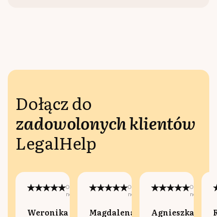
Dołącz do
zadowolonych klientów
LegalHelp
Opublikowano
Opublikowano
Opublikow
na:
na:
na:
Weronika
Magdalena
Agnieszka