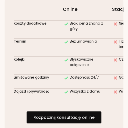
Online
Stacjo
Koszty dodatkowe
Brak, cena znana z
Niez
góry
Termin
Bez umawiania
Trze
term
Kolejki
Błyskawiczne
Czek
połączenie
Limitowane godziny
Dostępność 24/7
Godz
Dojazd i prywatność
Wszystko z domu
Wizy
Rozpocznij konsultację online