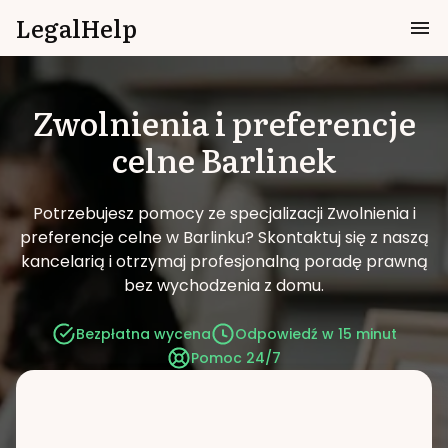
LegalHelp
Zwolnienia i preferencje
celne
Barlinek
Potrzebujesz pomocy ze specjalizacji Zwolnienia i
preferencje celne w Barlinku?
Skontaktuj się z naszą
kancelarią i otrzymaj profesjonalną poradę prawną
bez wychodzenia z domu.
Bezpłatna wycena
Odpowiedź w 15 minut
Pomoc 24/7