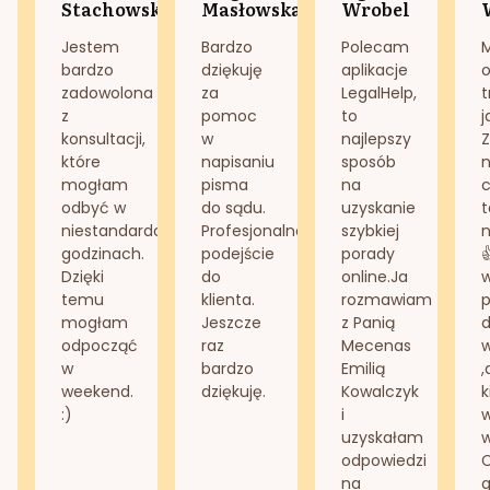
Stachowska
Masłowska
Wrobel
Jestem
Bardzo
Polecam
bardzo
dziękuję
aplikacje
o
zadowolona
za
LegalHelp,
t
z
pomoc
to
j
konsultacji,
w
najlepszy
Z
które
napisaniu
sposób
n
mogłam
pisma
na
odbyć w
do sądu.
uzyskanie
t
niestandardowych
Profesjonalne
szybkiej
n
godzinach.
podejście
porady
Dzięki
do
online.Ja
temu
klienta.
rozmawiam
mogłam
Jeszcze
z Panią
d
odpocząć
raz
Mecenas
w
bardzo
Emilią
,
weekend.
dziękuję.
Kowalczyk
k
:)
i
w
uzyskałam
odpowiedzi
na
g