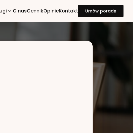
ugi
O nas
Cennik
Opinie
Kontakt
Umów poradę