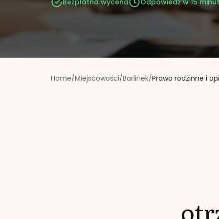
Bezpłatna wycena
Odpowiedź w 15 minu
Home
/
Miejscowości
/
Barlinek
/
Prawo rodzinne i o
ot