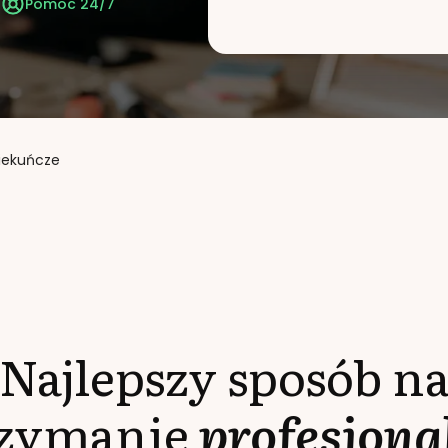
t
Pomoc 24/7
piekuńcze
Najlepszy sposób n
rzymanie
profesjona