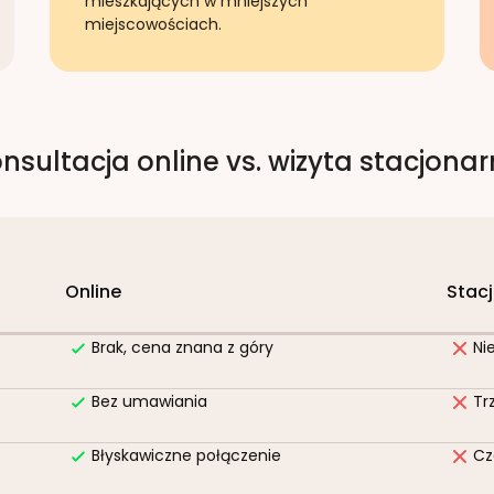
mieszkających w mniejszych
miejscowościach.
nsultacja online vs. wizyta stacjona
Online
Stac
Brak, cena znana z góry
Ni
Bez umawiania
Tr
Błyskawiczne połączenie
Cz