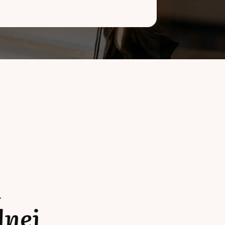
a
lnej