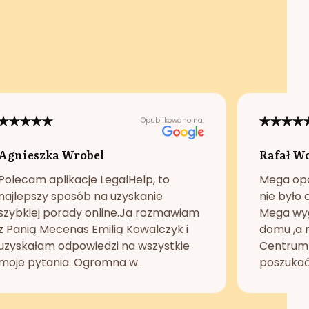
Opublikowano na:
Agnieszka Wrobel
Rafał W
Polecam aplikacje LegalHelp, to
Mega opc
najlepszy sposób na uzyskanie
nie było 
szybkiej porady online.Ja rozmawiam
Mega wyg
z Panią Mecenas Emilią Kowalczyk i
domu ,a n
uzyskałam odpowiedzi na wszystkie
Centrum 
moje pytania. Ogromna w...
poszukać 