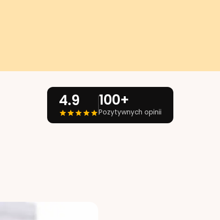
100+
4.9
Pozytywnych opinii