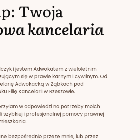
lp: Twoja
owa kancelaria
lczyk i jestem Adwokatem z wieloletnim
zującym się w prawie karnym i cywilnym. Od
celarię Adwokacką w Ząbkach pod
u Filię Kancelarii w Rzeszowie.
orzyłam w odpowiedzi na potrzeby moich
li szybkiej i profesjonalnej pomocy prawnej
mieszkania.
ne bezpośrednio przeze mnie, lub przez