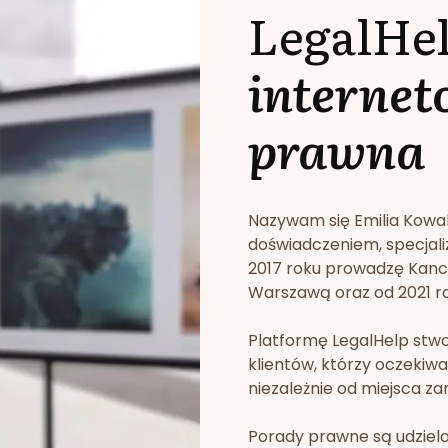
LegalHe
internet
prawna
Nazywam się Emilia Kowa
doświadczeniem, specjali
2017 roku prowadzę Kan
Warszawą oraz od 2021 rok
Platformę LegalHelp stw
klientów, którzy oczekiwa
niezależnie od miejsca za
Porady prawne są udziela