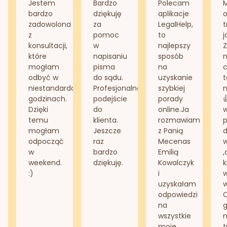
Jestem
Bardzo
Polecam
bardzo
dziękuję
aplikacje
o
zadowolona
za
LegalHelp,
t
z
pomoc
to
j
konsultacji,
w
najlepszy
Z
które
napisaniu
sposób
n
mogłam
pisma
na
odbyć w
do sądu.
uzyskanie
t
niestandardowych
Profesjonalne
szybkiej
n
godzinach.
podejście
porady
Dzięki
do
online.Ja
temu
klienta.
rozmawiam
mogłam
Jeszcze
z Panią
d
odpocząć
raz
Mecenas
w
bardzo
Emilią
,
weekend.
dziękuję.
Kowalczyk
k
:)
i
w
uzyskałam
odpowiedzi
na
g
wszystkie
n
moje
t