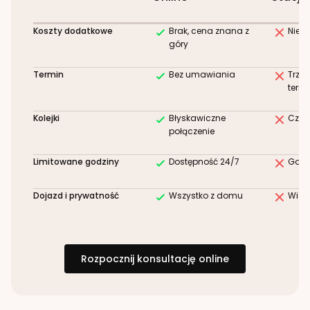
Koszty dodatkowe
Brak, cena znana z
Niez
góry
Termin
Bez umawiania
Trze
term
Kolejki
Błyskawiczne
Czek
połączenie
Limitowane godziny
Dostępność 24/7
Godz
Dojazd i prywatność
Wszystko z domu
Wizy
Rozpocznij konsultację online