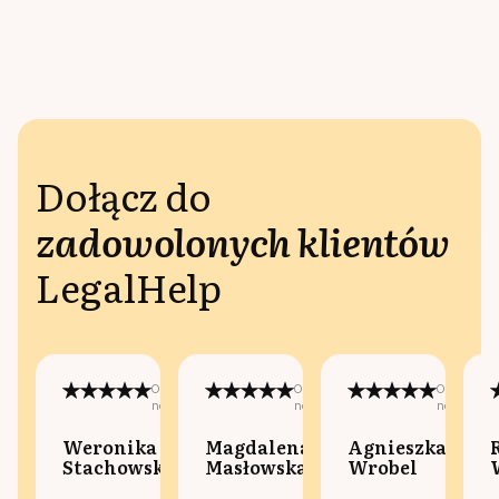
Dołącz do
zadowolonych klientów
LegalHelp
Opublikowano
Opublikowano
Opublikow
na:
na:
na:
Weronika
Magdalena
Agnieszka
Stachowska
Masłowska
Wrobel