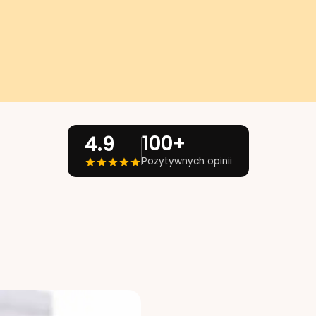
100+
4.9
Pozytywnych opinii