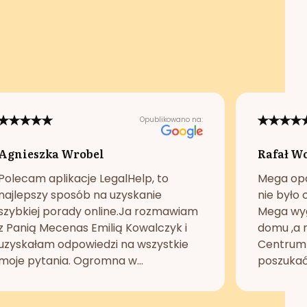
Opublikowano na:
Agnieszka Wrobel
Rafał W
Polecam aplikacje LegalHelp, to
Mega opc
najlepszy sposób na uzyskanie
nie było 
szybkiej porady online.Ja rozmawiam
Mega wyg
z Panią Mecenas Emilią Kowalczyk i
domu ,a n
uzyskałam odpowiedzi na wszystkie
Centrum 
moje pytania. Ogromna w...
poszukać 