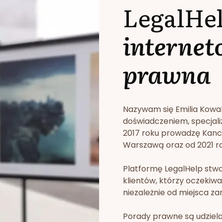
LegalHe
internet
prawna
Nazywam się Emilia Kowa
doświadczeniem, specjali
2017 roku prowadzę Kan
Warszawą oraz od 2021 rok
Platformę LegalHelp stw
klientów, którzy oczekiwa
niezależnie od miejsca za
Porady prawne są udziela