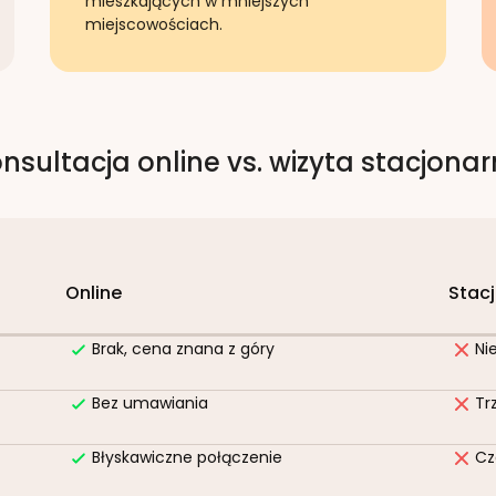
mieszkających w mniejszych
miejscowościach.
nsultacja online vs. wizyta stacjona
Online
Stac
Brak, cena znana z góry
Ni
Bez umawiania
Tr
Błyskawiczne połączenie
Cz