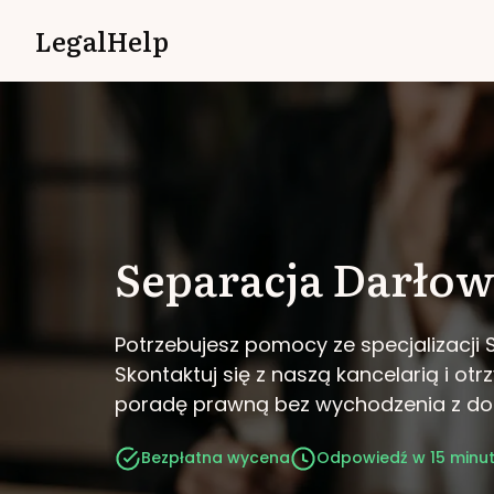
LegalHelp
Separacja
Darło
Potrzebujesz pomocy ze specjalizacji
Skontaktuj się z naszą kancelarią i ot
poradę prawną bez wychodzenia z d
Bezpłatna wycena
Odpowiedź w 15 minu