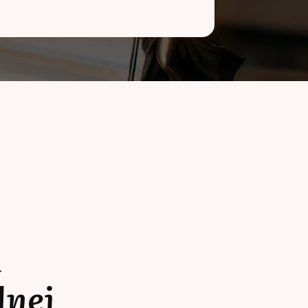
a
lnej