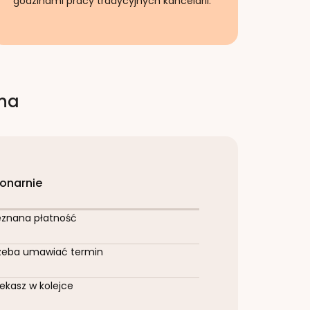
godzinami pracy tradycyjnych kancelarii.
rna
jonarnie
eznana płatność
zeba umawiać termin
ekasz w kolejce