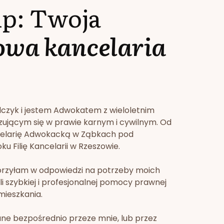
lp: Twoja
owa kancelaria
lczyk i jestem Adwokatem z wieloletnim
zującym się w prawie karnym i cywilnym. Od
celarię Adwokacką w Ząbkach pod
u Filię Kancelarii w Rzeszowie.
orzyłam w odpowiedzi na potrzeby moich
li szybkiej i profesjonalnej pomocy prawnej
mieszkania.
ne bezpośrednio przeze mnie, lub przez