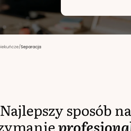
piekuńcze
/
Separacja
Najlepszy sposób n
rzymanie
profesjona