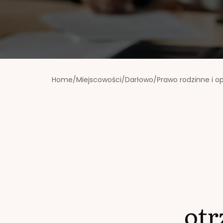
Home
/
Miejscowości
/
Darłowo
/
Prawo rodzinne i o
ot