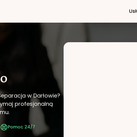
Usł
wo
 Separacja w Darłowie?
rzymaj profesjonalną
omu.
t
Pomoc 24/7