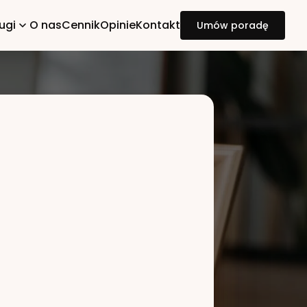
ugi
O nas
Cennik
Opinie
Kontakt
Umów poradę