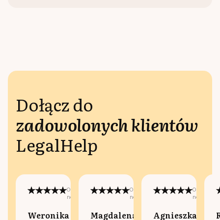
Dołącz do
zadowolonych klientów
LegalHelp
Opublikowano
Opublikowano
Opublikow
na:
na:
na:
Weronika
Magdalena
Agnieszka