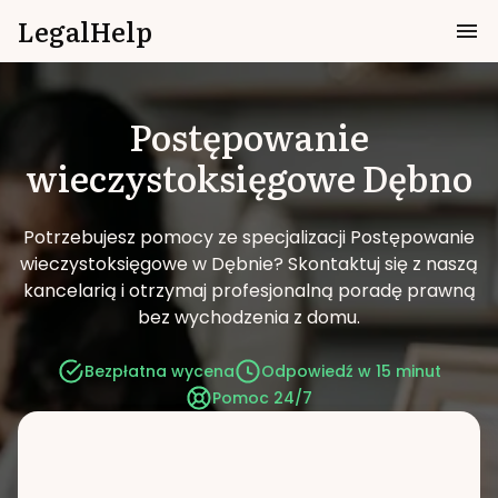
LegalHelp
Postępowanie
wieczystoksięgowe
Dębno
Potrzebujesz pomocy ze specjalizacji Postępowanie
wieczystoksięgowe w Dębnie?
Skontaktuj się z naszą
kancelarią i otrzymaj profesjonalną poradę prawną
bez wychodzenia z domu.
Bezpłatna wycena
Odpowiedź w 15 minut
Pomoc 24/7