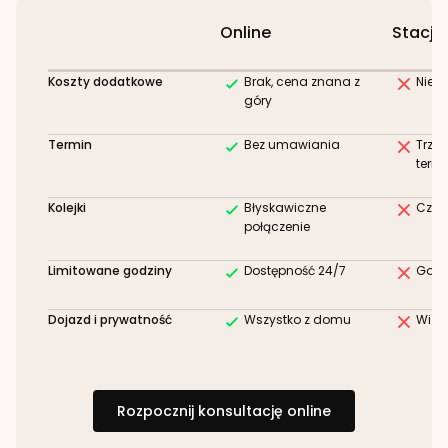
Online
Stacjo
Koszty dodatkowe
Brak, cena znana z
Niez
góry
Termin
Bez umawiania
Trze
term
Kolejki
Błyskawiczne
Czek
połączenie
Limitowane godziny
Dostępność 24/7
Godz
Dojazd i prywatność
Wszystko z domu
Wizy
Rozpocznij konsultację online