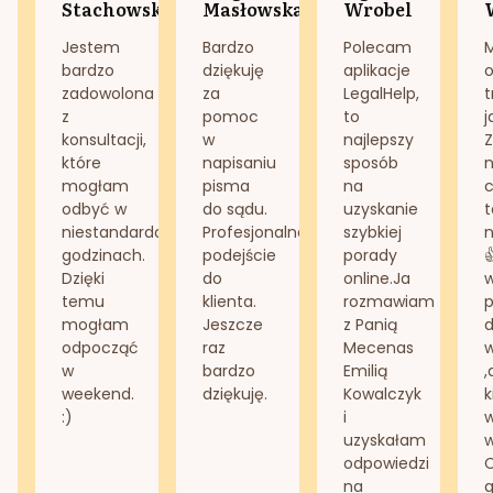
Stachowska
Masłowska
Wrobel
Jestem
Bardzo
Polecam
bardzo
dziękuję
aplikacje
o
zadowolona
za
LegalHelp,
t
z
pomoc
to
j
konsultacji,
w
najlepszy
Z
które
napisaniu
sposób
n
mogłam
pisma
na
odbyć w
do sądu.
uzyskanie
t
niestandardowych
Profesjonalne
szybkiej
n
godzinach.
podejście
porady
Dzięki
do
online.Ja
temu
klienta.
rozmawiam
mogłam
Jeszcze
z Panią
d
odpocząć
raz
Mecenas
w
bardzo
Emilią
,
weekend.
dziękuję.
Kowalczyk
k
:)
i
w
uzyskałam
odpowiedzi
na
g