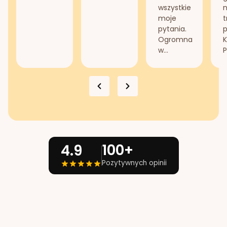
wszystkie
n
moje
t
pytania.
Ogromna
K
w...
P
100+
4.9
Pozytywnych opinii