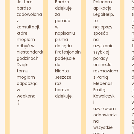
Jestem
Bardzo
Polecam
bardzo
dziękuję
aplikacje
o
zadowolona
za
LegalHelp,
t
z
pomoc
to
j
konsultacji,
w
najlepszy
Z
które
napisaniu
sposób
n
mogłam
pisma
na
odbyć w
do sądu.
uzyskanie
t
niestandardowych
Profesjonalne
szybkiej
n
godzinach.
podejście
porady
Dzięki
do
online.Ja
temu
klienta.
rozmawiam
mogłam
Jeszcze
z Panią
d
odpocząć
raz
Mecenas
w
bardzo
Emilią
,
weekend.
dziękuję.
Kowalczyk
k
:)
i
w
uzyskałam
odpowiedzi
na
g
wszystkie
n
moje
t