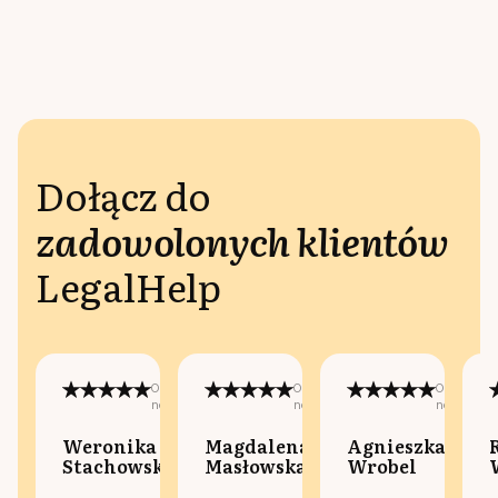
Dołącz do
zadowolonych klientów
LegalHelp
Opublikowano
Opublikowano
Opublikow
na:
na:
na:
Weronika
Magdalena
Agnieszka
Stachowska
Masłowska
Wrobel