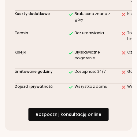
Koszty dodatkowe
Brak, cena znana z
Niez
góry
Termin
Bez umawiania
Trze
term
Kolejki
Błyskawiczne
Czek
połączenie
Limitowane godziny
Dostępność 24/7
Godz
Dojazd i prywatność
Wszystko z domu
Wizy
Rozpocznij konsultację online