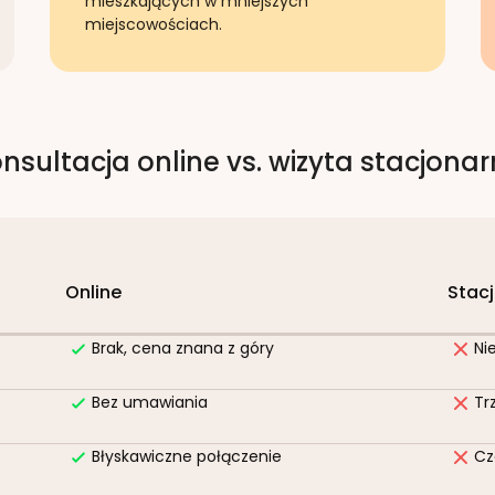
mieszkających w mniejszych
miejscowościach.
nsultacja online vs. wizyta stacjona
Online
Stac
Brak, cena znana z góry
Ni
Bez umawiania
Tr
Błyskawiczne połączenie
Cz