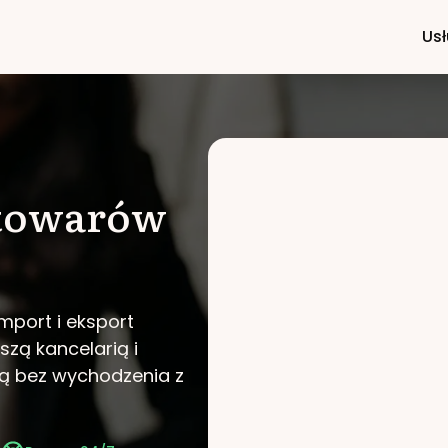
Usł
 towarów
mport i eksport
szą kancelarią i
ą bez wychodzenia z