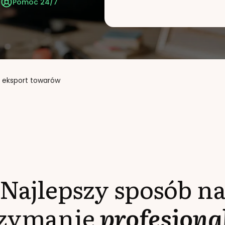
t
Pomoc 24/7
i eksport towarów
Najlepszy sposób n
rzymanie
profesjona