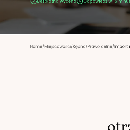
Bezpłatna wycena
Odpowiedź w 15 minu
Home
/
Miejscowości
/
Kępno
/
Prawo celne
/
Import 
ot