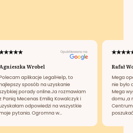
Opublikowano na:
Agnieszka Wrobel
Rafał W
Polecam aplikacje LegalHelp, to
Mega opc
najlepszy sposób na uzyskanie
nie było 
szybkiej porady online.Ja rozmawiam
Mega wyg
z Panią Mecenas Emilią Kowalczyk i
domu ,a n
uzyskałam odpowiedzi na wszystkie
Centrum 
moje pytania. Ogromna w...
poszukać 