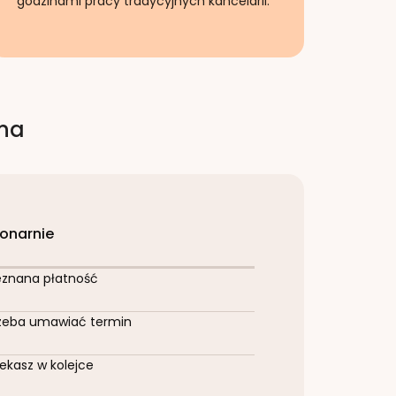
godzinami pracy tradycyjnych kancelarii.
rna
jonarnie
eznana płatność
zeba umawiać termin
ekasz w kolejce