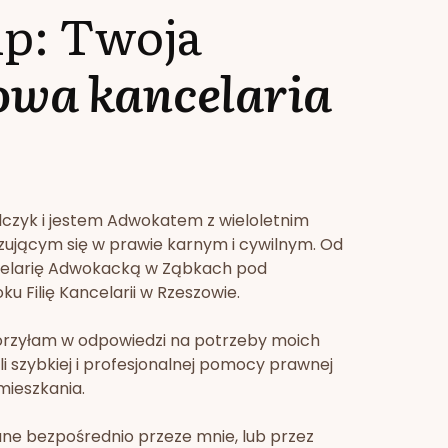
lp: Twoja
owa kancelaria
lczyk i jestem Adwokatem z wieloletnim
zującym się w prawie karnym i cywilnym. Od
celarię Adwokacką w Ząbkach pod
u Filię Kancelarii w Rzeszowie.
orzyłam w odpowiedzi na potrzeby moich
li szybkiej i profesjonalnej pomocy prawnej
mieszkania.
ne bezpośrednio przeze mnie, lub przez