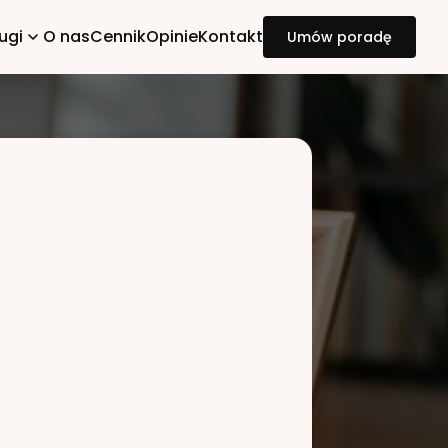
ugi
O nas
Cennik
Opinie
Kontakt
Umów poradę