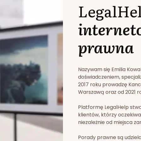
LegalHe
internet
prawna
Nazywam się Emilia Kowa
doświadczeniem, specjali
2017 roku prowadzę Kan
Warszawą oraz od 2021 rok
Platformę LegalHelp stw
klientów, którzy oczekiwa
niezależnie od miejsca za
Porady prawne są udziela