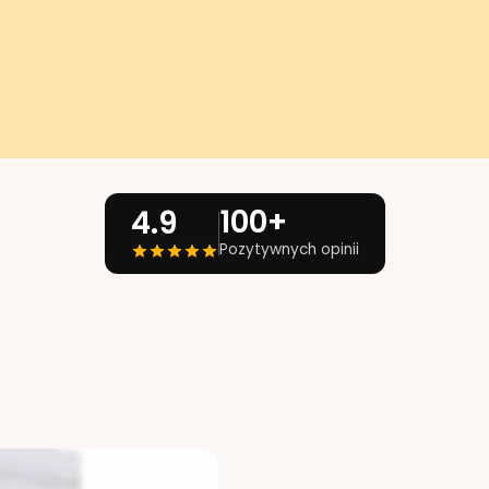
100+
4.9
Pozytywnych opinii