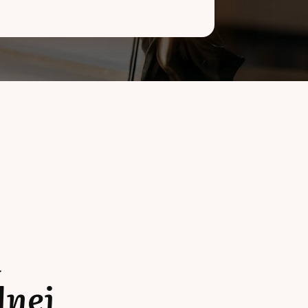
a
lnej