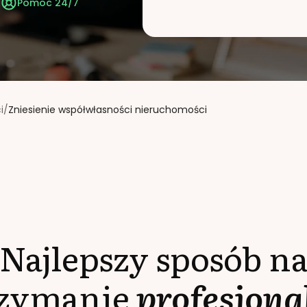
t
Pomoc 24/7
i
/
Zniesienie współwłasności nieruchomości
Najlepszy sposób n
rzymanie
profesjona