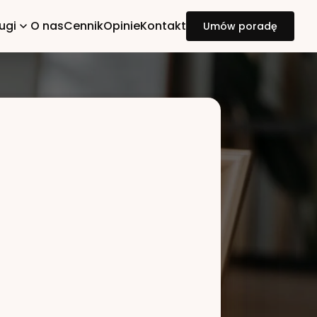
ugi
O nas
Cennik
Opinie
Kontakt
Umów poradę