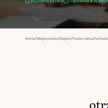
Bezpłatna wycena
Odpowiedź w 15 minu
Home
/
Miejscowości
/
Kępno
/
Prawo nieruchomośc
ot