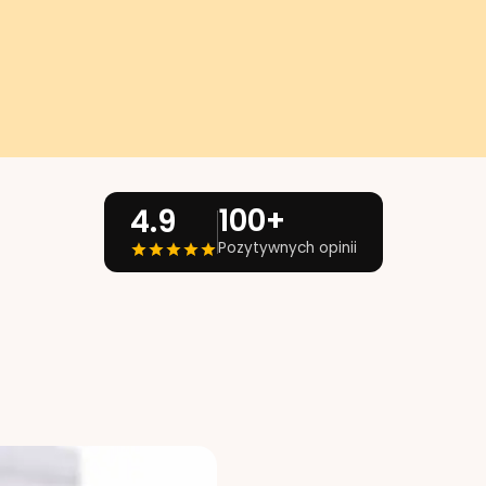
100+
4.9
Pozytywnych opinii