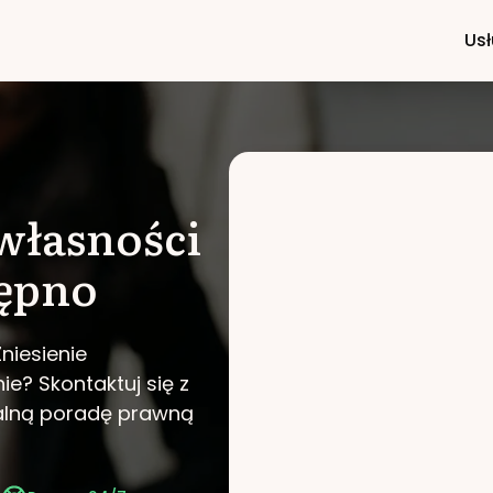
Usł
własności
ępno
niesienie
nie?
Skontaktuj się z
nalną poradę prawną