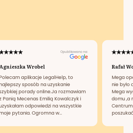
Opublikowano na:
Agnieszka Wrobel
Rafał W
Polecam aplikacje LegalHelp, to
Mega opc
najlepszy sposób na uzyskanie
nie było 
szybkiej porady online.Ja rozmawiam
Mega wyg
z Panią Mecenas Emilią Kowalczyk i
domu ,a n
uzyskałam odpowiedzi na wszystkie
Centrum 
moje pytania. Ogromna w...
poszukać 