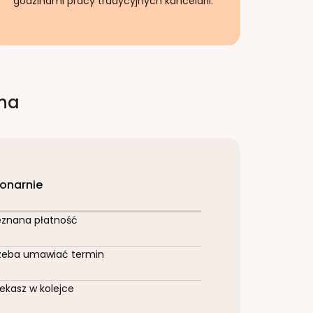
godzinami pracy tradycyjnych kancelarii.
rna
jonarnie
eznana płatność
zeba umawiać termin
ekasz w kolejce