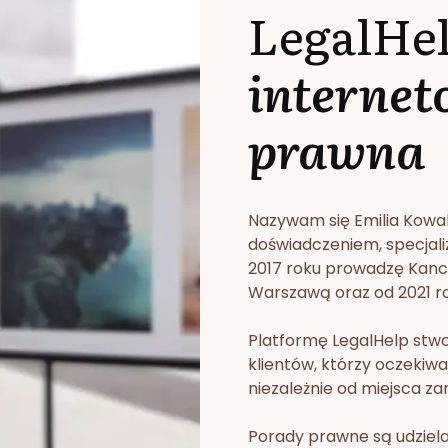
LegalHe
internet
prawna
Nazywam się Emilia Kowa
doświadczeniem, specjali
2017 roku prowadzę Kan
Warszawą oraz od 2021 rok
Platformę LegalHelp stw
klientów, którzy oczekiwa
niezależnie od miejsca za
Porady prawne są udziela