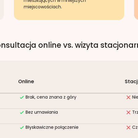
mieszkających w mniejszych
miejscowościach.
nsultacja online vs. wizyta stacjona
Online
Stac
Brak, cena znana z góry
Ni
Bez umawiania
Tr
Błyskawiczne połączenie
Cz