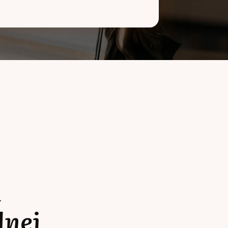
a
lnej