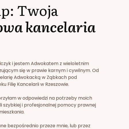
lp: Twoja
owa kancelaria
lczyk i jestem Adwokatem z wieloletnim
zującym się w prawie karnym i cywilnym. Od
celarię Adwokacką w Ząbkach pod
u Filię Kancelarii w Rzeszowie.
orzyłam w odpowiedzi na potrzeby moich
li szybkiej i profesjonalnej pomocy prawnej
mieszkania.
ne bezpośrednio przeze mnie, lub przez