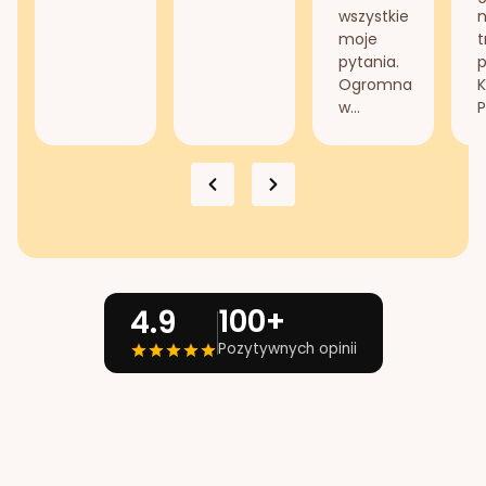
wszystkie
n
moje
t
pytania.
Ogromna
K
w...
P
100+
4.9
Pozytywnych opinii