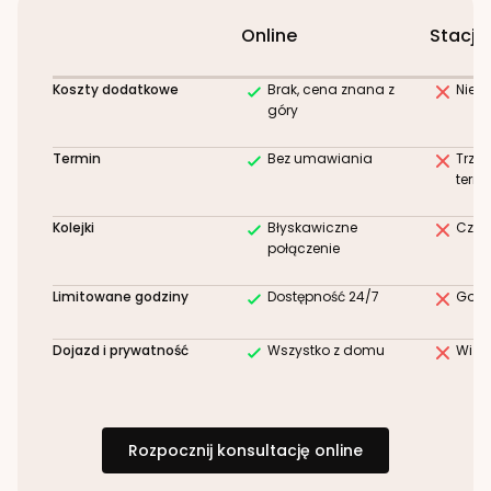
Online
Stacjo
Koszty dodatkowe
Brak, cena znana z
Niez
góry
Termin
Bez umawiania
Trze
term
Kolejki
Błyskawiczne
Czek
połączenie
Limitowane godziny
Dostępność 24/7
Godz
Dojazd i prywatność
Wszystko z domu
Wizy
Rozpocznij konsultację online