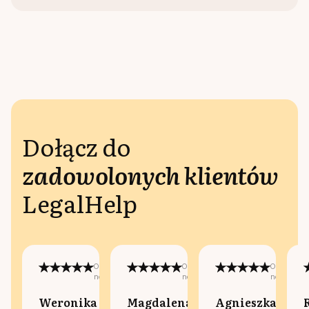
Dołącz do
zadowolonych klientów
LegalHelp
Opublikowano
Opublikowano
Opublikow
na:
na:
na:
Weronika
Magdalena
Agnieszka