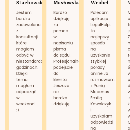
Stachowska
Masłowska
Wrobel
Jestem
Bardzo
Polecam
bardzo
dziękuję
aplikacje
o
zadowolona
za
LegalHelp,
t
z
pomoc
to
j
konsultacji,
w
najlepszy
Z
które
napisaniu
sposób
n
mogłam
pisma
na
odbyć w
do sądu.
uzyskanie
t
niestandardowych
Profesjonalne
szybkiej
n
godzinach.
podejście
porady
Dzięki
do
online.Ja
temu
klienta.
rozmawiam
mogłam
Jeszcze
z Panią
d
odpocząć
raz
Mecenas
w
bardzo
Emilią
,
weekend.
dziękuję.
Kowalczyk
k
:)
i
w
uzyskałam
odpowiedzi
na
g