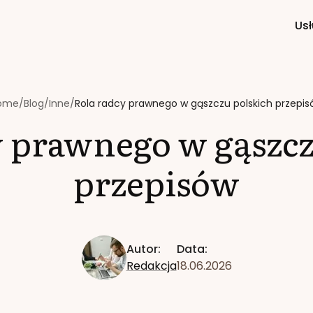
Usł
ome
/
Blog
/
Inne
/
Rola radcy prawnego w gąszczu polskich przepi
y prawnego w gąszcz
przepisów
Autor:
Data:
Redakcja
18.06.2026