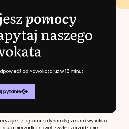
jesz
pomocy
apytaj naszego
wokata
 odpowiedź od Adwokata już w 15 minut.
j pytanie
teryzuje się ogromną dynamiką zmian i wysokim
esu, a nierzadko nawet zwykłe zarządzanie