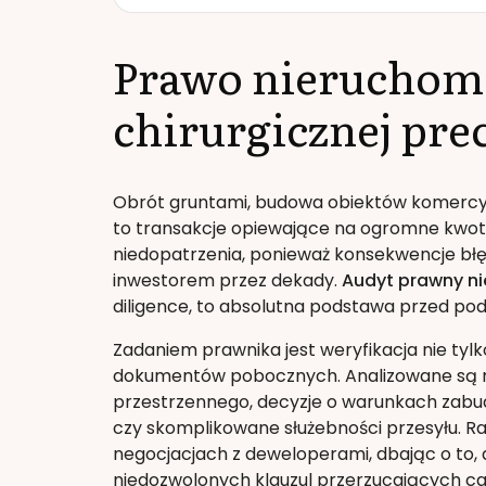
Prawo nieruchom
chirurgicznej prec
Obrót gruntami, budowa obiektów komercy
to transakcje opiewające na ogromne kwoty.
niedopatrzenia, ponieważ konsekwencje bł
inwestorem przez dekady.
Audyt prawny n
diligence, to absolutna podstawa przed pod
Zadaniem prawnika jest weryfikacja nie tylk
dokumentów pobocznych. Analizowane są 
przestrzennego, decyzje o warunkach zabud
czy skomplikowane służebności przesyłu. R
negocjacjach z deweloperami, dbając o to,
niedozwolonych klauzul przerzucających ca