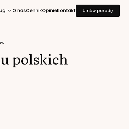
ugi
O nas
Cennik
Opinie
Kontakt
Umów poradę
sów
u polskich