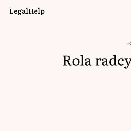
LegalHelp
H
Rola radc