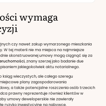
ości wymaga
yzji
jnych czy nawet zakup wymarzonego mieszkania
 W tej materii nie ma miejsca na najmniejsze
ędnie skonstruowanej umowy mogą ciągnąć się za
ieruchomości
, znany szerzej jako badanie due
pisaniem jakiegokolwiek aktu notarialnego.
o ksiąg wieczystych, ale całego szeregu
miejscowe plany zagospodarowania
owy, a także potencjalne roszczenia osób trzecich
adca prawny reprezentuje również klientów w
 aby umowy deweloperskie nie zawierały
łe ryzyko inwestycyjne na nabywcę.