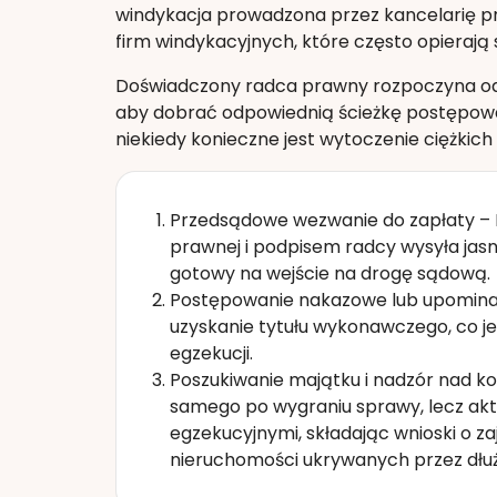
windykacja prowadzona przez kancelarię pr
firm windykacyjnych, które często opierają 
Doświadczony radca prawny rozpoczyna od g
aby dobrać odpowiednią ścieżkę postępowa
niekiedy konieczne jest wytoczenie ciężkich
Przedsądowe wezwanie do zapłaty – 
prawnej i podpisem radcy wysyła jasny
gotowy na wejście na drogę sądową.
Postępowanie nakazowe lub upominawc
uzyskanie tytułu wykonawczego, co j
egzekucji.
Poszukiwanie majątku i nadzór nad ko
samego po wygraniu sprawy, lecz ak
egzekucyjnymi, składając wnioski o 
nieruchomości ukrywanych przez dłuż