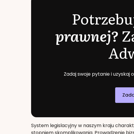
Potrzebu
prawnej?
Z
Ad
Zadaj swoje pytanie i uzyskaj
Zada
System legislacyjny w naszym kraju charak
stopniem skomplikowania. Prowadzenie bizn