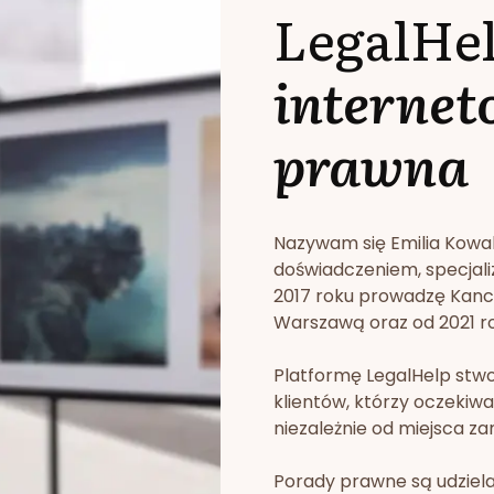
LegalHe
internet
prawna
Nazywam się Emilia Kowa
doświadczeniem, specjali
2017 roku prowadzę Kan
Warszawą oraz od 2021 rok
Platformę LegalHelp stw
klientów, którzy oczekiwa
niezależnie od miejsca za
Porady prawne są udziela