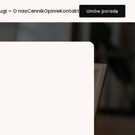
ugi
O nas
Cennik
Opinie
Kontakt
Umów poradę