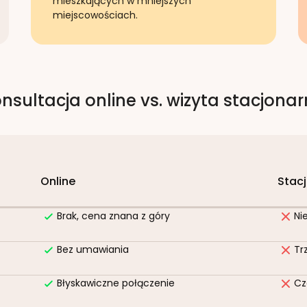
mieszkających w mniejszych
miejscowościach.
nsultacja online vs. wizyta stacjona
Online
Stac
Brak, cena znana z góry
Ni
Bez umawiania
Tr
Błyskawiczne połączenie
Cz