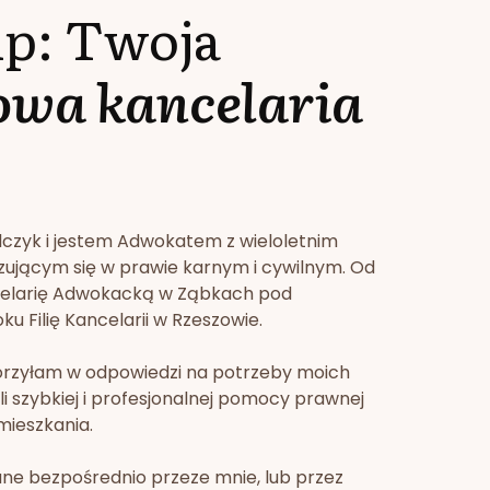
lp: Twoja
owa kancelaria
lczyk i jestem Adwokatem z wieloletnim
zującym się w prawie karnym i cywilnym. Od
celarię Adwokacką w Ząbkach pod
u Filię Kancelarii w Rzeszowie.
orzyłam w odpowiedzi na potrzeby moich
li szybkiej i profesjonalnej pomocy prawnej
mieszkania.
ne bezpośrednio przeze mnie, lub przez