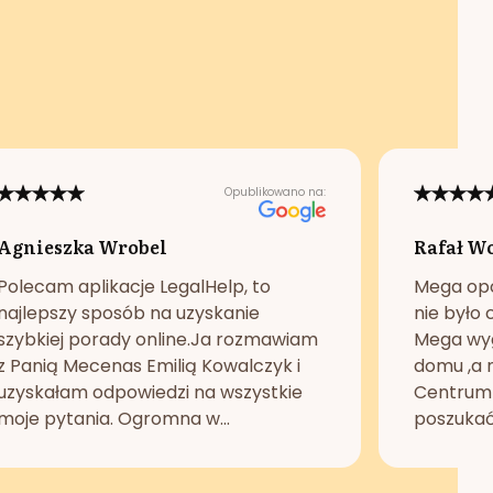
Opublikowano na:
Agnieszka Wrobel
Rafał W
Polecam aplikacje LegalHelp, to
Mega opc
najlepszy sposób na uzyskanie
nie było 
szybkiej porady online.Ja rozmawiam
Mega wyg
z Panią Mecenas Emilią Kowalczyk i
domu ,a n
uzyskałam odpowiedzi na wszystkie
Centrum 
moje pytania. Ogromna w...
poszukać 