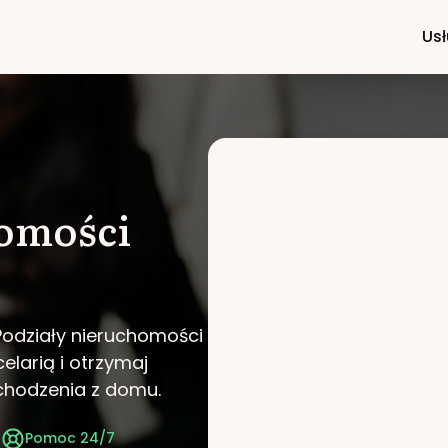
Usł
homości
Podziały nieruchomości
elarią i otrzymaj
chodzenia z domu.
t
Pomoc 24/7