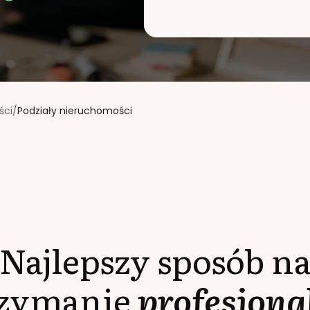
ści
/
Podziały nieruchomości
Najlepszy sposób n
rzymanie
profesjona