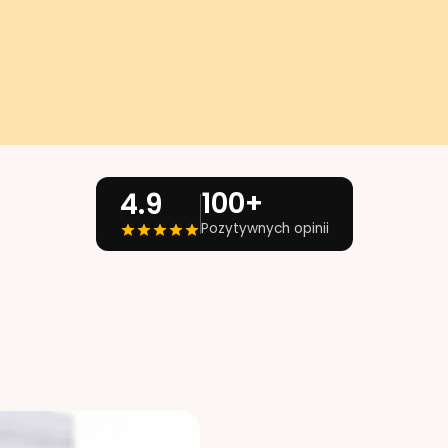
100+
4.9
Pozytywnych opinii