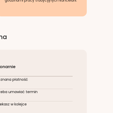
godzinami pracy tradycyjnych kancelarii.
rna
jonarnie
eznana płatność
zeba umawiać termin
ekasz w kolejce