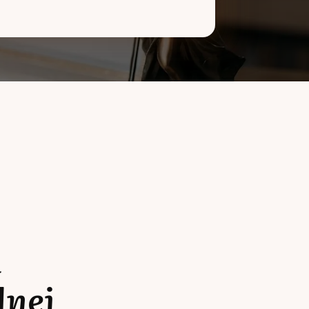
a
lnej