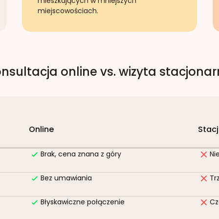
mieszkających w mniejszych
miejscowościach.
nsultacja online vs. wizyta stacjona
Online
Stac
Brak, cena znana z góry
Ni
Bez umawiania
Tr
Błyskawiczne połączenie
Cz