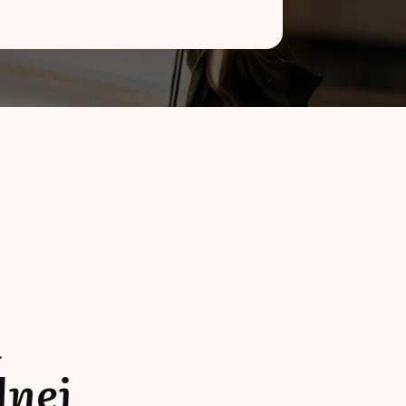
a
lnej