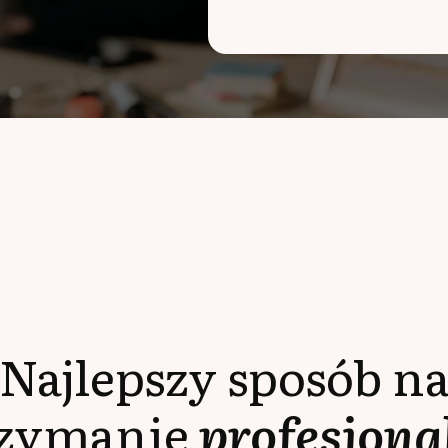
Najlepszy sposób n
rzymanie
profesjona