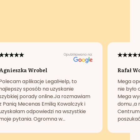
Opublikowano na:
Agnieszka Wrobel
Rafał W
Polecam aplikacje LegalHelp, to
Mega opc
najlepszy sposób na uzyskanie
nie było 
szybkiej porady online.Ja rozmawiam
Mega wyg
z Panią Mecenas Emilią Kowalczyk i
domu ,a n
uzyskałam odpowiedzi na wszystkie
Centrum 
moje pytania. Ogromna w...
poszukać 