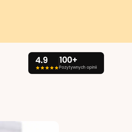
100+
4.9
Pozytywnych opinii