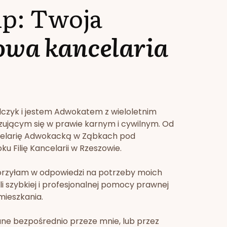
lp: Twoja
owa kancelaria
lczyk i jestem Adwokatem z wieloletnim
zującym się w prawie karnym i cywilnym. Od
celarię Adwokacką w Ząbkach pod
u Filię Kancelarii w Rzeszowie.
orzyłam w odpowiedzi na potrzeby moich
li szybkiej i profesjonalnej pomocy prawnej
mieszkania.
ne bezpośrednio przeze mnie, lub przez