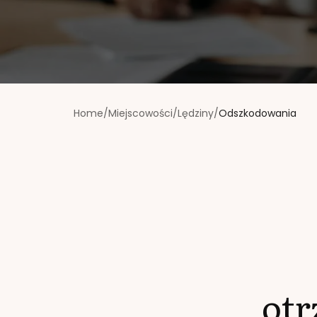
Home
/
Miejscowości
/
Lędziny
/
Odszkodowania
ot