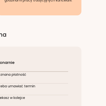
godzinami pracy tradycyjnych kancelarii.
rna
jonarnie
eznana płatność
zeba umawiać termin
ekasz w kolejce