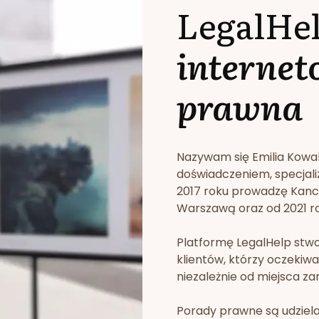
LegalHe
internet
prawna
Nazywam się Emilia Kowa
doświadczeniem, specjali
2017 roku prowadzę Kan
Warszawą oraz od 2021 rok
Platformę LegalHelp stw
klientów, którzy oczekiwa
niezależnie od miejsca za
Porady prawne są udziela