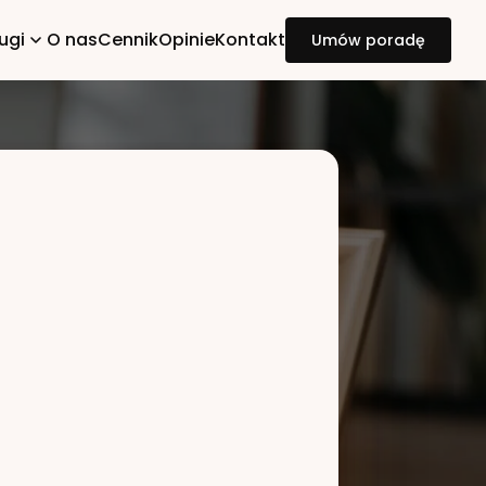
ugi
O nas
Cennik
Opinie
Kontakt
Umów poradę