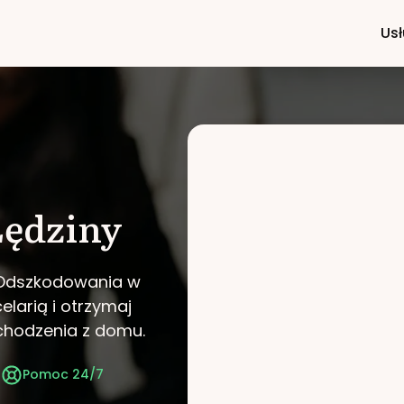
Usł
Lędziny
i Odszkodowania w
elarią i otrzymaj
chodzenia z domu.
t
Pomoc 24/7