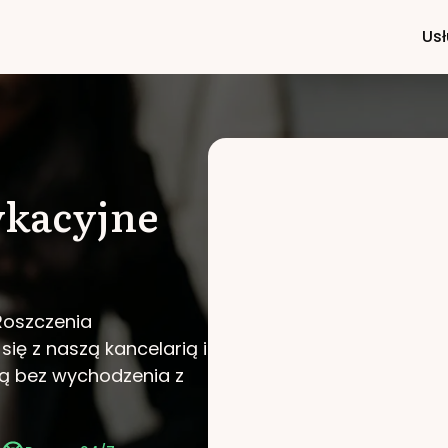
Usł
ykacyjne
Roszczenia
się z naszą kancelarią i
ą bez wychodzenia z