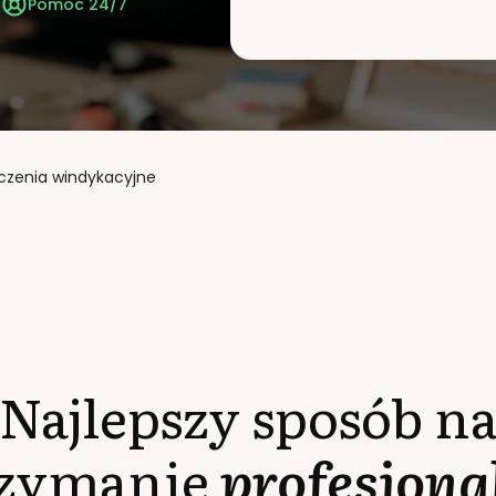
t
Pomoc 24/7
czenia windykacyjne
Najlepszy sposób n
rzymanie
profesjona