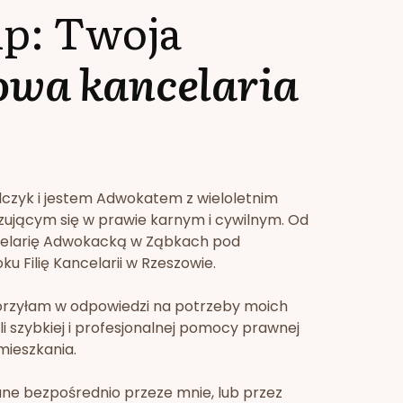
lp: Twoja
owa kancelaria
lczyk i jestem Adwokatem z wieloletnim
zującym się w prawie karnym i cywilnym. Od
celarię Adwokacką w Ząbkach pod
u Filię Kancelarii w Rzeszowie.
orzyłam w odpowiedzi na potrzeby moich
li szybkiej i profesjonalnej pomocy prawnej
mieszkania.
ne bezpośrednio przeze mnie, lub przez