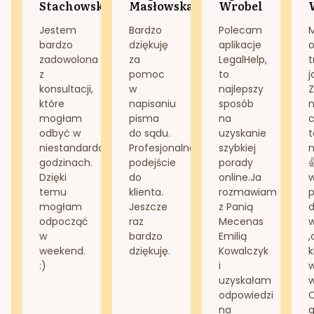
Stachowska
Masłowska
Wrobel
Jestem
Bardzo
Polecam
bardzo
dziękuję
aplikacje
o
zadowolona
za
LegalHelp,
t
z
pomoc
to
j
konsultacji,
w
najlepszy
Z
które
napisaniu
sposób
n
mogłam
pisma
na
odbyć w
do sądu.
uzyskanie
t
niestandardowych
Profesjonalne
szybkiej
n
godzinach.
podejście
porady
Dzięki
do
online.Ja
temu
klienta.
rozmawiam
mogłam
Jeszcze
z Panią
d
odpocząć
raz
Mecenas
w
bardzo
Emilią
,
weekend.
dziękuję.
Kowalczyk
k
:)
i
w
uzyskałam
odpowiedzi
na
g