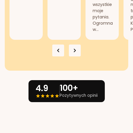
wszystkie
n
moje
t
pytania.
Ogromna
K
w...
P
100+
4.9
Pozytywnych opinii