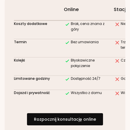
Online
Stacjo
Koszty dodatkowe
Brak, cena znana z
Niez
góry
Termin
Bez umawiania
Trze
term
Kolejki
Błyskawiczne
Czek
połączenie
Limitowane godziny
Dostępność 24/7
Godz
Dojazd i prywatność
Wszystko z domu
Wizy
Rozpocznij konsultację online