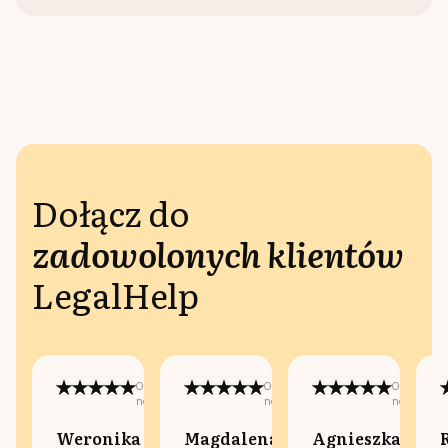
Dołącz do
zadowolonych klientów
LegalHelp
Opublikowano
Opublikowano
Opublikow
na:
na:
na:
Weronika
Magdalena
Agnieszka