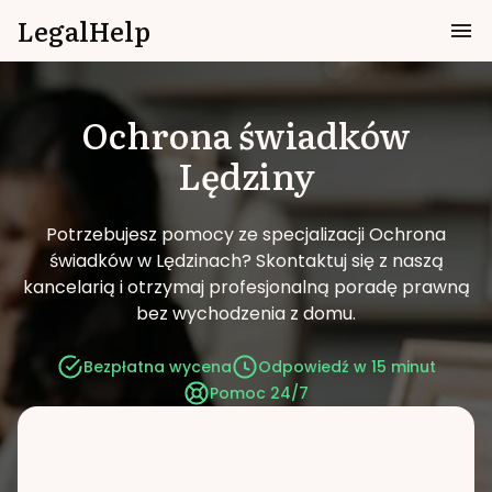
LegalHelp
Ochrona świadków
Lędziny
Potrzebujesz pomocy ze specjalizacji Ochrona
świadków w Lędzinach?
Skontaktuj się z naszą
kancelarią i otrzymaj profesjonalną poradę prawną
bez wychodzenia z domu.
Bezpłatna wycena
Odpowiedź w 15 minut
Pomoc 24/7