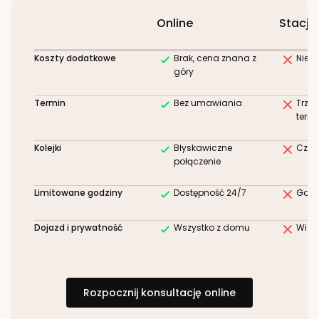
Online
Stacjo
Koszty dodatkowe
Brak, cena znana z
Niez
góry
Termin
Bez umawiania
Trze
term
Kolejki
Błyskawiczne
Czek
połączenie
Limitowane godziny
Dostępność 24/7
Godz
Dojazd i prywatność
Wszystko z domu
Wizy
Rozpocznij konsultację online