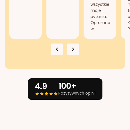
wszystkie
n
moje
t
pytania.
Ogromna
K
w...
P
100+
4.9
Pozytywnych opinii