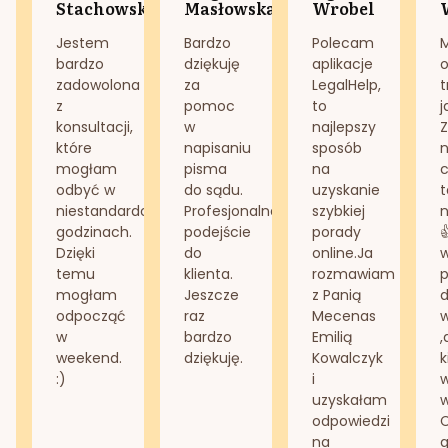
Stachowska
Masłowska
Wrobel
Jestem
Bardzo
Polecam
bardzo
dziękuję
aplikacje
o
zadowolona
za
LegalHelp,
t
z
pomoc
to
j
konsultacji,
w
najlepszy
Z
które
napisaniu
sposób
n
mogłam
pisma
na
odbyć w
do sądu.
uzyskanie
t
niestandardowych
Profesjonalne
szybkiej
n
godzinach.
podejście
porady
Dzięki
do
online.Ja
temu
klienta.
rozmawiam
mogłam
Jeszcze
z Panią
d
odpocząć
raz
Mecenas
w
bardzo
Emilią
,
weekend.
dziękuję.
Kowalczyk
k
:)
i
w
uzyskałam
odpowiedzi
na
g