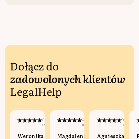
Dołącz do
zadowolonych klientów
LegalHelp
Opublikowano
Opublikowano
Opublikow
na:
na:
na:
Weronika
Magdalena
Agnieszka