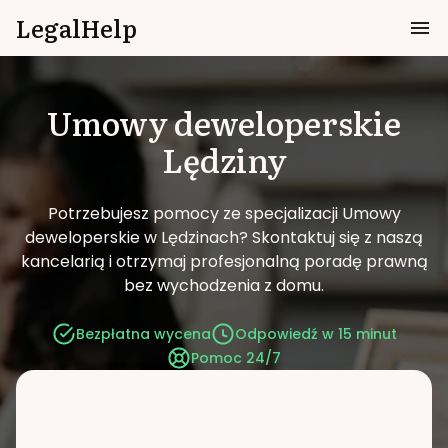
LegalHelp
Umowy deweloperskie
Lędziny
Potrzebujesz pomocy ze specjalizacji Umowy
deweloperskie w Lędzinach?
Skontaktuj się z naszą
kancelarią i otrzymaj profesjonalną poradę prawną
bez wychodzenia z domu.
Bezpłatna wycena
Odpowiedź w 15 minut
Pomoc 24/7