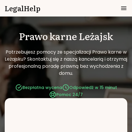
LegalHelp
Prawo karne
Leżajsk
Potrzebujesz pomocy ze specjalizacji Prawo karne w
Leżajsku?
Skontaktuj się z naszą kancelarią i otrzymaj
profesjonalną poradę prawną bez wychodzenia z
domu.
Bezpłatna wycena
Odpowiedź w 15 minut
Pomoc 24/7