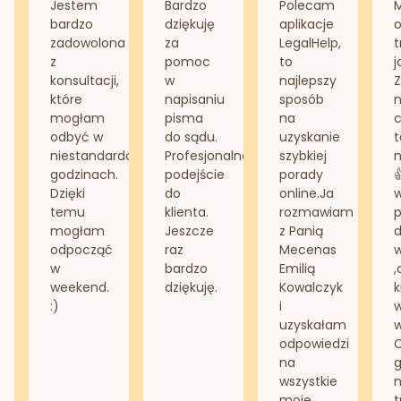
Jestem
Bardzo
Polecam
bardzo
dziękuję
aplikacje
o
zadowolona
za
LegalHelp,
t
z
pomoc
to
j
konsultacji,
w
najlepszy
Z
które
napisaniu
sposób
n
mogłam
pisma
na
odbyć w
do sądu.
uzyskanie
t
niestandardowych
Profesjonalne
szybkiej
n
godzinach.
podejście
porady
Dzięki
do
online.Ja
temu
klienta.
rozmawiam
mogłam
Jeszcze
z Panią
d
odpocząć
raz
Mecenas
w
bardzo
Emilią
,
weekend.
dziękuję.
Kowalczyk
k
:)
i
w
uzyskałam
odpowiedzi
na
g
wszystkie
n
moje
t