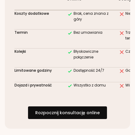
Koszty dodatkowe
Brak, cena znana z
Niez
góry
Termin
Bez umawiania
Trze
term
Kolejki
Błyskawiczne
Czek
połączenie
Limitowane godziny
Dostępność 24/7
Godz
Dojazd i prywatność
Wszystko z domu
Wizy
Rozpocznij konsultację online