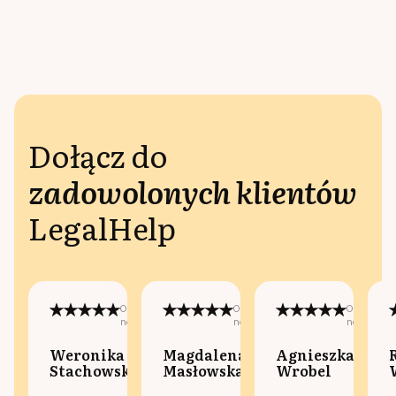
Dołącz do
zadowolonych klientów
LegalHelp
Opublikowano
Opublikowano
Opublikow
na:
na:
na:
Weronika
Magdalena
Agnieszka
Stachowska
Masłowska
Wrobel