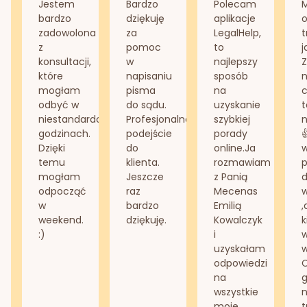
Jestem
Bardzo
Polecam
bardzo
dziękuję
aplikacje
o
zadowolona
za
LegalHelp,
t
z
pomoc
to
j
konsultacji,
w
najlepszy
Z
które
napisaniu
sposób
n
mogłam
pisma
na
odbyć w
do sądu.
uzyskanie
t
niestandardowych
Profesjonalne
szybkiej
n
godzinach.
podejście
porady
Dzięki
do
online.Ja
temu
klienta.
rozmawiam
mogłam
Jeszcze
z Panią
d
odpocząć
raz
Mecenas
w
bardzo
Emilią
,
weekend.
dziękuję.
Kowalczyk
k
:)
i
w
uzyskałam
odpowiedzi
na
g
wszystkie
n
moje
t