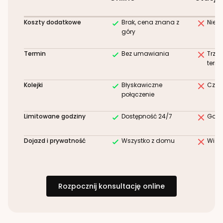
Koszty dodatkowe
Brak, cena znana z
Niez
góry
Termin
Bez umawiania
Trze
term
Kolejki
Błyskawiczne
Czek
połączenie
Limitowane godziny
Dostępność 24/7
Godz
Dojazd i prywatność
Wszystko z domu
Wizy
Rozpocznij konsultację online