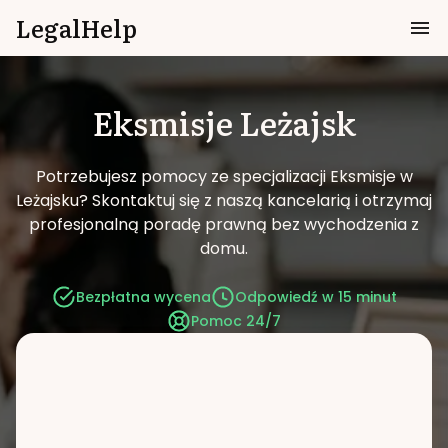
LegalHelp
Eksmisje
Leżajsk
Potrzebujesz pomocy ze specjalizacji Eksmisje w
Leżajsku?
Skontaktuj się z naszą kancelarią i otrzymaj
profesjonalną poradę prawną bez wychodzenia z
domu.
Bezpłatna wycena
Odpowiedź w 15 minut
Pomoc 24/7