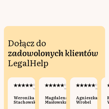
Dołącz do
zadowolonych klientów
LegalHelp
Opublikowano
Opublikowano
Opublikow
na:
na:
na:
Weronika
Magdalena
Agnieszka
Stachowska
Masłowska
Wrobel