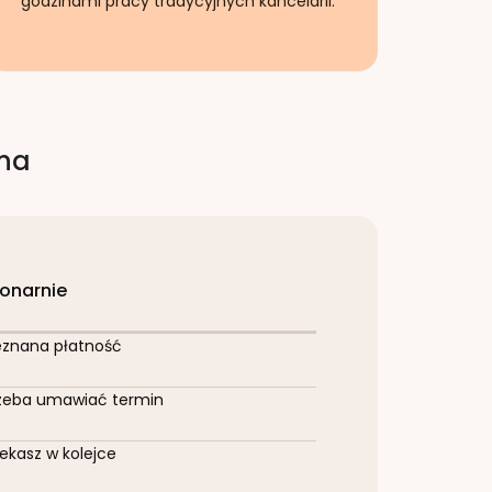
godzinami pracy tradycyjnych kancelarii.
rna
jonarnie
eznana płatność
zeba umawiać termin
ekasz w kolejce