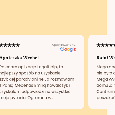
Opublikowano na:
Agnieszka Wrobel
Rafał W
Polecam aplikacje LegalHelp, to
Mega opc
najlepszy sposób na uzyskanie
nie było 
szybkiej porady online.Ja rozmawiam
Mega wyg
z Panią Mecenas Emilią Kowalczyk i
domu ,a n
uzyskałam odpowiedzi na wszystkie
Centrum 
moje pytania. Ogromna w...
poszukać 