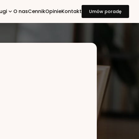
ugi
O nas
Cennik
Opinie
Kontakt
Umów poradę