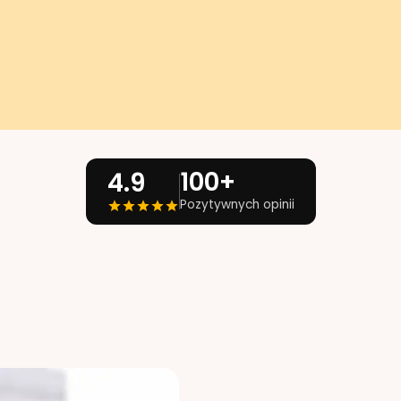
100+
4.9
Pozytywnych opinii