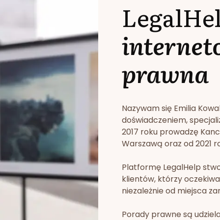
LegalHe
internet
prawna
Nazywam się Emilia Kowa
doświadczeniem, specjali
2017 roku prowadzę Kan
Warszawą oraz od 2021 rok
Platformę LegalHelp stw
klientów, którzy oczekiwa
niezależnie od miejsca za
Porady prawne są udziela