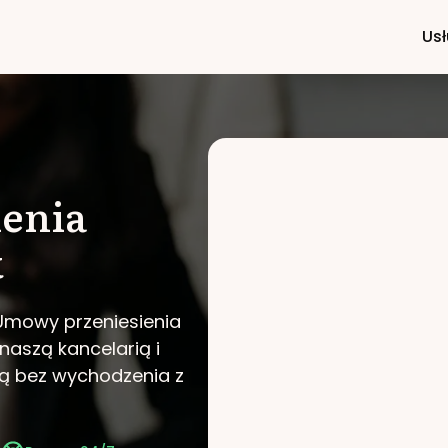
Usł
enia
k
 Umowy przeniesienia
 naszą kancelarią i
ą bez wychodzenia z