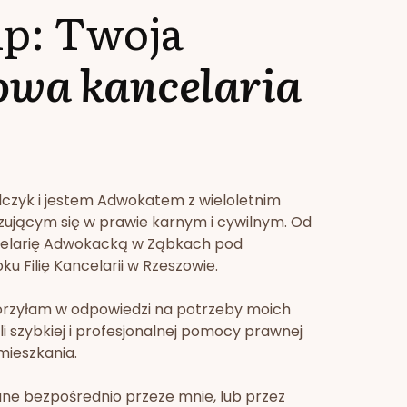
lp: Twoja
owa kancelaria
lczyk i jestem Adwokatem z wieloletnim
zującym się w prawie karnym i cywilnym. Od
celarię Adwokacką w Ząbkach pod
u Filię Kancelarii w Rzeszowie.
orzyłam w odpowiedzi na potrzeby moich
li szybkiej i profesjonalnej pomocy prawnej
mieszkania.
ne bezpośrednio przeze mnie, lub przez