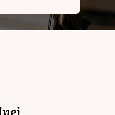
a
lnej