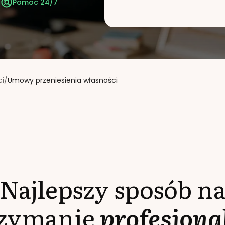
t
Pomoc 24/7
ci
/
Umowy przeniesienia własności
Najlepszy sposób n
rzymanie
profesjona