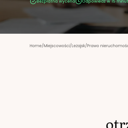
Bezpłatna wycena
Odpowiedź w 15 minu
Home
/
Miejscowości
/
Leżajsk
/
Prawo nieruchomoś
ot