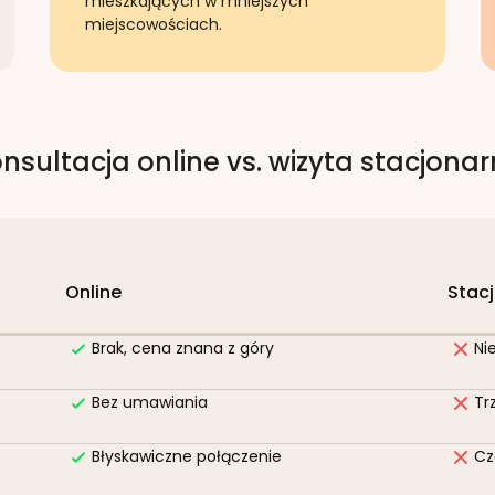
mieszkających w mniejszych
miejscowościach.
nsultacja online vs. wizyta stacjona
Online
Stac
Brak, cena znana z góry
Ni
Bez umawiania
Tr
Błyskawiczne połączenie
Cz