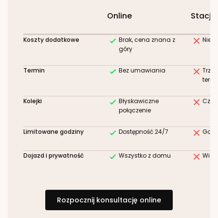
Online
Stacjo
Koszty dodatkowe
Brak, cena znana z
Niez
góry
Termin
Bez umawiania
Trze
term
Kolejki
Błyskawiczne
Czek
połączenie
Limitowane godziny
Dostępność 24/7
Godz
Dojazd i prywatność
Wszystko z domu
Wizy
Rozpocznij konsultację online