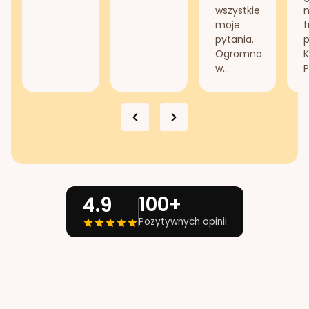
wszystkie
n
moje
t
pytania.
Ogromna
K
w...
P
100+
4.9
Pozytywnych opinii