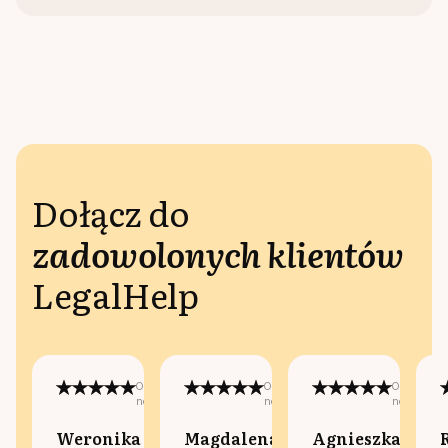
Dołącz do
zadowolonych klientów
LegalHelp
Opublikowano
Opublikowano
Opublikow
na:
na:
na:
Weronika
Magdalena
Agnieszka