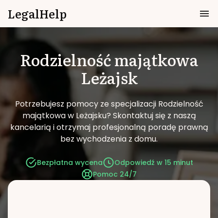
LegalHelp
Rodzielność majątkowa
Leżajsk
Potrzebujesz pomocy ze specjalizacji Rodzielność
majątkowa w Leżajsku?
Skontaktuj się z naszą
kancelarią i otrzymaj profesjonalną poradę prawną
bez wychodzenia z domu.
Bezpłatna wycena
Odpowiedź w 15 minut
Pomoc 24/7