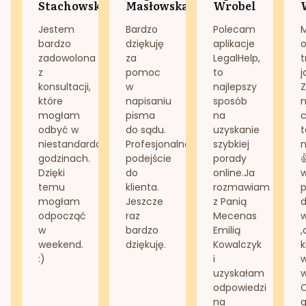
Stachowska
Masłowska
Wrobel
Jestem
Bardzo
Polecam
bardzo
dziękuję
aplikacje
o
zadowolona
za
LegalHelp,
t
z
pomoc
to
j
konsultacji,
w
najlepszy
Z
które
napisaniu
sposób
n
mogłam
pisma
na
odbyć w
do sądu.
uzyskanie
t
niestandardowych
Profesjonalne
szybkiej
n
godzinach.
podejście
porady
Dzięki
do
online.Ja
temu
klienta.
rozmawiam
mogłam
Jeszcze
z Panią
d
odpocząć
raz
Mecenas
w
bardzo
Emilią
,
weekend.
dziękuję.
Kowalczyk
k
:)
i
w
uzyskałam
odpowiedzi
na
g