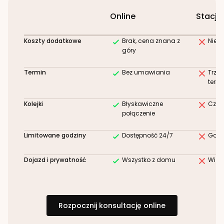
Online
Stacjo
Koszty dodatkowe
Brak, cena znana z
Niez
góry
Termin
Bez umawiania
Trze
term
Kolejki
Błyskawiczne
Czek
połączenie
Limitowane godziny
Dostępność 24/7
Godz
Dojazd i prywatność
Wszystko z domu
Wizy
Rozpocznij konsultację online