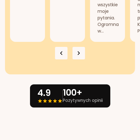
wszystkie
n
moje
t
pytania.
Ogromna
K
w...
P
100+
4.9
Pozytywnych opinii