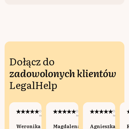
Dołącz do
zadowolonych klientów
LegalHelp
Opublikowano
Opublikowano
Opublikow
na:
na:
na:
Weronika
Magdalena
Agnieszka