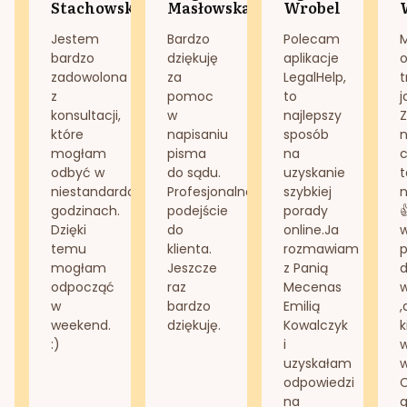
Stachowska
Masłowska
Wrobel
Jestem
Bardzo
Polecam
bardzo
dziękuję
aplikacje
o
zadowolona
za
LegalHelp,
t
z
pomoc
to
j
konsultacji,
w
najlepszy
Z
które
napisaniu
sposób
n
mogłam
pisma
na
odbyć w
do sądu.
uzyskanie
t
niestandardowych
Profesjonalne
szybkiej
n
godzinach.
podejście
porady
Dzięki
do
online.Ja
temu
klienta.
rozmawiam
mogłam
Jeszcze
z Panią
d
odpocząć
raz
Mecenas
w
bardzo
Emilią
,
weekend.
dziękuję.
Kowalczyk
k
:)
i
w
uzyskałam
odpowiedzi
na
g