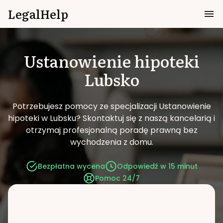
LegalHelp
Ustanowienie hipoteki
Lubsko
Potrzebujesz pomocy ze specjalizacji Ustanowienie
hipoteki w Lubsku?
Skontaktuj się z naszą kancelarią i
otrzymaj profesjonalną poradę prawną bez
wychodzenia z domu.
Bezpłatna wycena
Odpowiedź w 15 minut
Pomoc 24/7