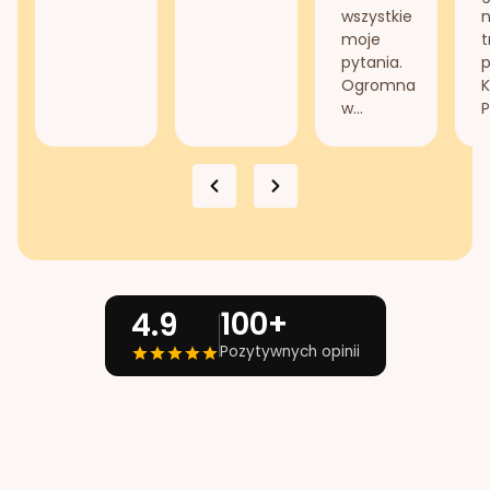
wszystkie
n
moje
t
pytania.
Ogromna
K
w...
P
100+
4.9
Pozytywnych opinii