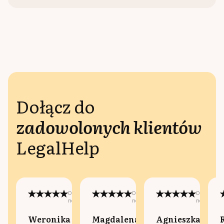
Dołącz do
zadowolonych klientów
LegalHelp
Opublikowano
Opublikowano
Opublikow
na:
na:
na:
Weronika
Magdalena
Agnieszka