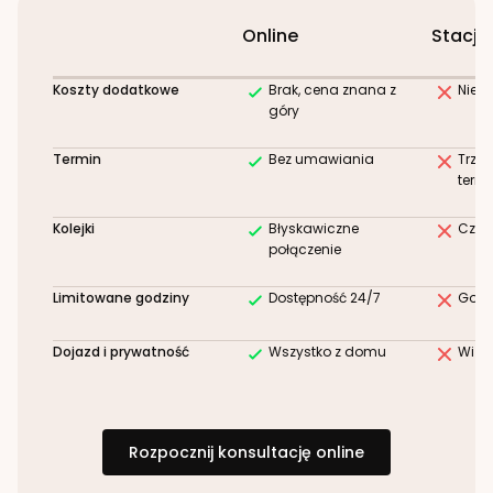
Online
Stacjo
Koszty dodatkowe
Brak, cena znana z
Niez
góry
Termin
Bez umawiania
Trze
term
Kolejki
Błyskawiczne
Czek
połączenie
Limitowane godziny
Dostępność 24/7
Godz
Dojazd i prywatność
Wszystko z domu
Wizy
Rozpocznij konsultację online