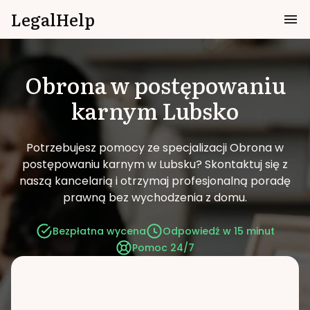
LegalHelp
Obrona w postępowaniu
karnym
Lubsko
Potrzebujesz pomocy ze specjalizacji Obrona w
postępowaniu karnym w Lubsku?
Skontaktuj się z
naszą kancelarią i otrzymaj profesjonalną poradę
prawną bez wychodzenia z domu.
Bezpłatna wycena
Odpowiedź w 15 minut
Pomoc 24/7