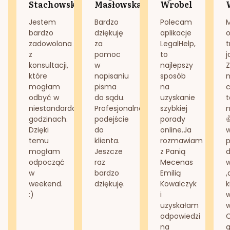
Stachowska
Masłowska
Wrobel
Jestem
Bardzo
Polecam
bardzo
dziękuję
aplikacje
o
zadowolona
za
LegalHelp,
t
z
pomoc
to
j
konsultacji,
w
najlepszy
Z
które
napisaniu
sposób
n
mogłam
pisma
na
odbyć w
do sądu.
uzyskanie
t
niestandardowych
Profesjonalne
szybkiej
n
godzinach.
podejście
porady
Dzięki
do
online.Ja
temu
klienta.
rozmawiam
mogłam
Jeszcze
z Panią
d
odpocząć
raz
Mecenas
w
bardzo
Emilią
,
weekend.
dziękuję.
Kowalczyk
k
:)
i
w
uzyskałam
odpowiedzi
na
g