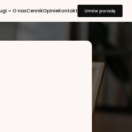
ugi
O nas
Cennik
Opinie
Kontakt
Umów poradę