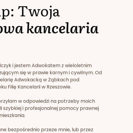
lp: Twoja
owa kancelaria
lczyk i jestem Adwokatem z wieloletnim
zującym się w prawie karnym i cywilnym. Od
celarię Adwokacką w Ząbkach pod
u Filię Kancelarii w Rzeszowie.
orzyłam w odpowiedzi na potrzeby moich
li szybkiej i profesjonalnej pomocy prawnej
mieszkania.
ne bezpośrednio przeze mnie, lub przez