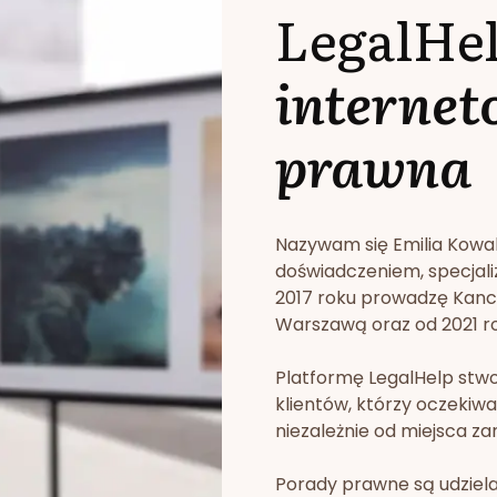
LegalHe
internet
prawna
Nazywam się Emilia Kowa
doświadczeniem, specjali
2017 roku prowadzę Kan
Warszawą oraz od 2021 rok
Platformę LegalHelp stw
klientów, którzy oczekiwa
niezależnie od miejsca za
Porady prawne są udziela