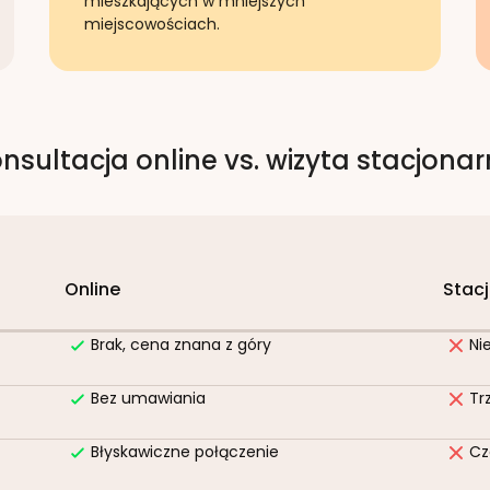
mieszkających w mniejszych
miejscowościach.
nsultacja online vs. wizyta stacjona
Online
Stac
Brak, cena znana z góry
Ni
Bez umawiania
Tr
Błyskawiczne połączenie
Cz