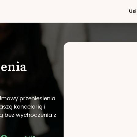
Usł
enia
 Umowy przeniesienia
naszą kancelarią i
ą bez wychodzenia z