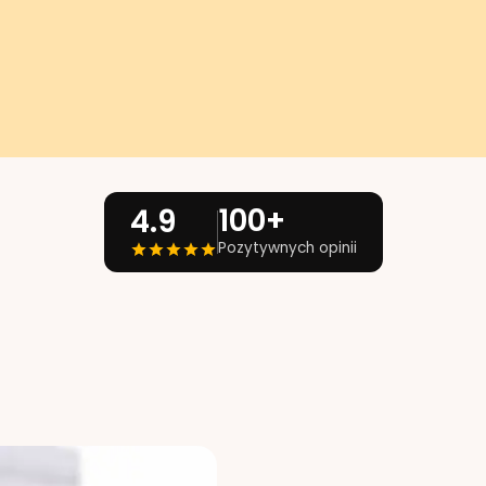
100+
4.9
Pozytywnych opinii