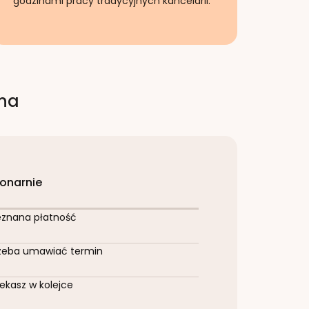
godzinami pracy tradycyjnych kancelarii.
rna
jonarnie
eznana płatność
zeba umawiać termin
ekasz w kolejce