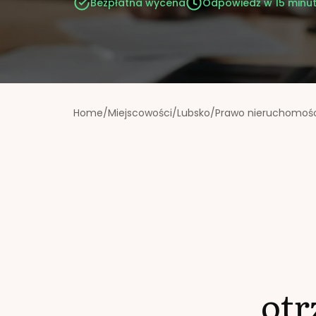
Bezpłatna wycena
Odpowiedź w 15 minu
Home
/
Miejscowości
/
Lubsko
/
Prawo nieruchomoś
ot