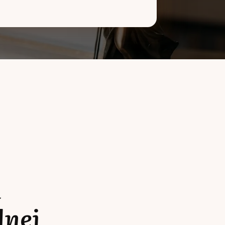
a
lnej