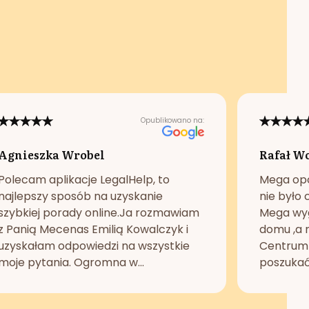
Opublikowano na:
Agnieszka Wrobel
Rafał W
Polecam aplikacje LegalHelp, to
Mega opc
najlepszy sposób na uzyskanie
nie było 
szybkiej porady online.Ja rozmawiam
Mega wyg
z Panią Mecenas Emilią Kowalczyk i
domu ,a n
uzyskałam odpowiedzi na wszystkie
Centrum 
moje pytania. Ogromna w...
poszukać 