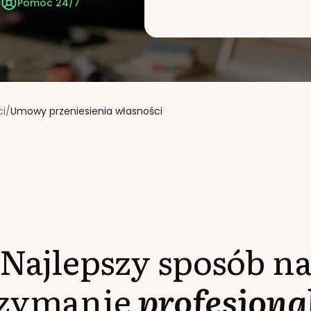
t
Pomoc 24/7
ci
/
Umowy przeniesienia własności
Najlepszy sposób n
rzymanie
profesjona