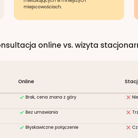
mieszkających w mniejszych
miejscowościach.
nsultacja online vs. wizyta stacjona
Online
Stac
Brak, cena znana z góry
Ni
Bez umawiania
Tr
Błyskawiczne połączenie
Cz