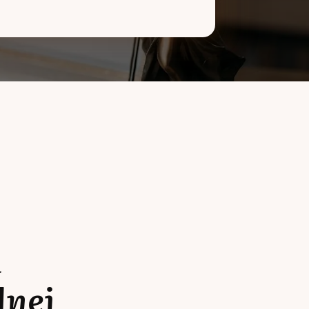
a
lnej