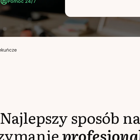
t
Pomoc 24/7
iekuńcze
Najlepszy sposób n
rzymanie
profesjona