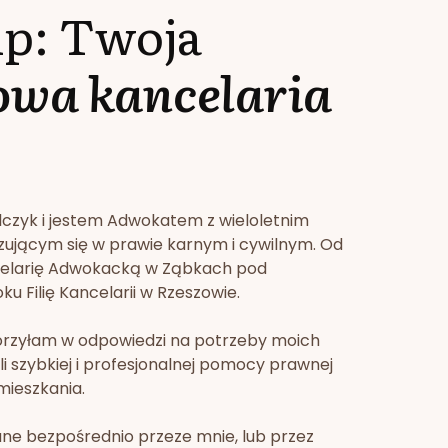
lp: Twoja
owa kancelaria
lczyk i jestem Adwokatem z wieloletnim
zującym się w prawie karnym i cywilnym. Od
celarię Adwokacką w Ząbkach pod
u Filię Kancelarii w Rzeszowie.
orzyłam w odpowiedzi na potrzeby moich
li szybkiej i profesjonalnej pomocy prawnej
mieszkania.
ne bezpośrednio przeze mnie, lub przez