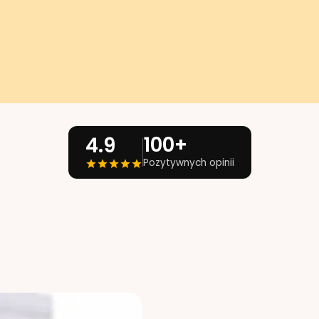
100+
4.9
Pozytywnych opinii