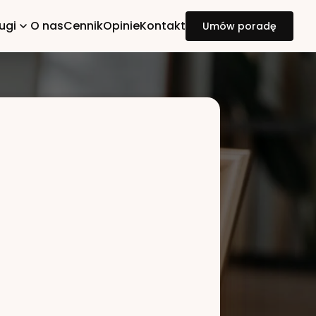
ugi
O nas
Cennik
Opinie
Kontakt
Umów poradę