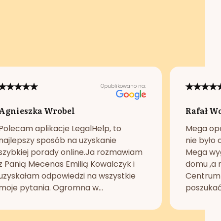
Opublikowano na:
Agnieszka Wrobel
Rafał W
Polecam aplikacje LegalHelp, to
Mega opc
najlepszy sposób na uzyskanie
nie było 
szybkiej porady online.Ja rozmawiam
Mega wyg
z Panią Mecenas Emilią Kowalczyk i
domu ,a n
uzyskałam odpowiedzi na wszystkie
Centrum 
moje pytania. Ogromna w...
poszukać 