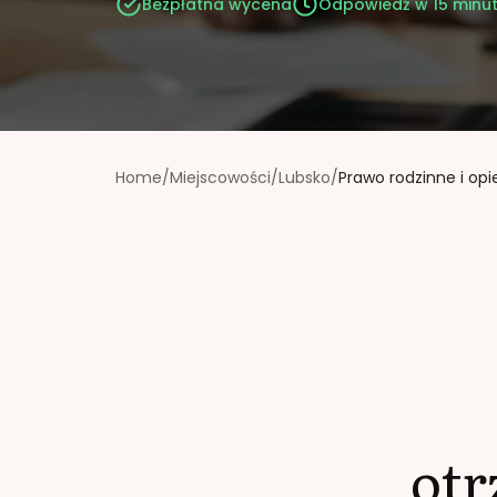
Bezpłatna wycena
Odpowiedź w 15 minu
Home
/
Miejscowości
/
Lubsko
/
Prawo rodzinne i op
ot