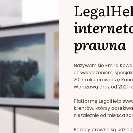
LegalHe
internet
prawna
Nazywam się Emilia Kowa
doświadczeniem, specjali
2017 roku prowadzę Kan
Warszawą oraz od 2021 rok
Platformę LegalHelp stw
klientów, którzy oczekiwa
niezależnie od miejsca za
Porady prawne są udziela