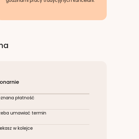
godzinami pracy tradycyjnych kancelarii.
rna
jonarnie
eznana płatność
zeba umawiać termin
ekasz w kolejce