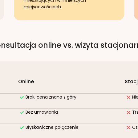
mieszkających w mniejszych
miejscowościach.
nsultacja online vs. wizyta stacjona
Online
Stac
Brak, cena znana z góry
Ni
Bez umawiania
Tr
Błyskawiczne połączenie
Cz