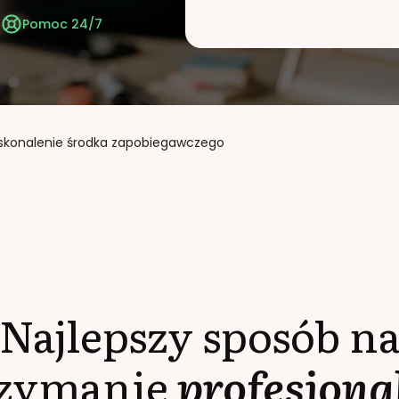
t
Pomoc 24/7
skonalenie środka zapobiegawczego
Najlepszy sposób n
rzymanie
profesjona