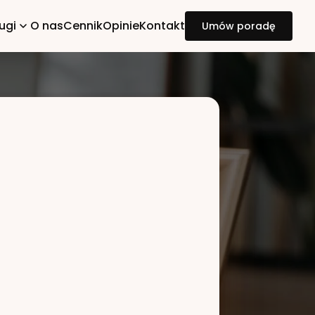
ugi
O nas
Cennik
Opinie
Kontakt
Umów poradę