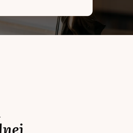
a
lnej