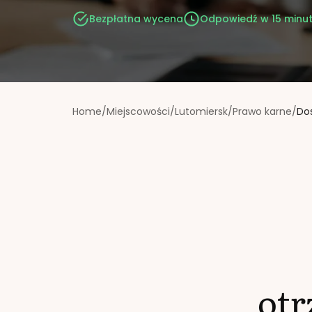
Bezpłatna wycena
Odpowiedź w 15 minu
Home
/
Miejscowości
/
Lutomiersk
/
Prawo karne
/
Do
ot