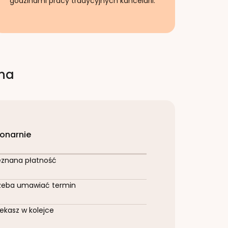
godzinami pracy tradycyjnych kancelarii.
rna
jonarnie
eznana płatność
zeba umawiać termin
ekasz w kolejce