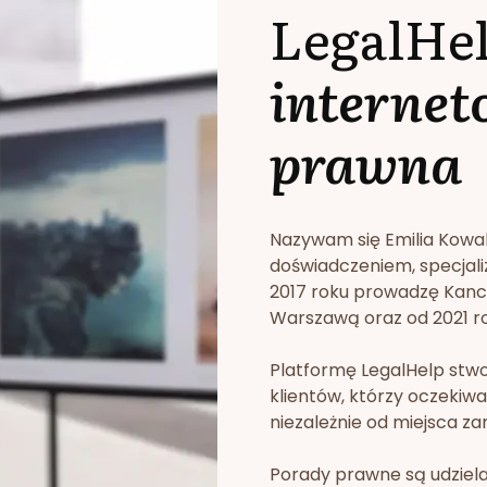
LegalHe
internet
prawna
Nazywam się Emilia Kowa
doświadczeniem, specjali
2017 roku prowadzę Kan
Warszawą oraz od 2021 rok
Platformę LegalHelp stw
klientów, którzy oczekiwa
niezależnie od miejsca za
Porady prawne są udziela