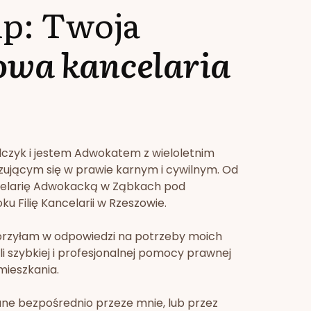
lp: Twoja
owa kancelaria
lczyk i jestem Adwokatem z wieloletnim
zującym się w prawie karnym i cywilnym. Od
celarię Adwokacką w Ząbkach pod
u Filię Kancelarii w Rzeszowie.
orzyłam w odpowiedzi na potrzeby moich
li szybkiej i profesjonalnej pomocy prawnej
mieszkania.
ne bezpośrednio przeze mnie, lub przez