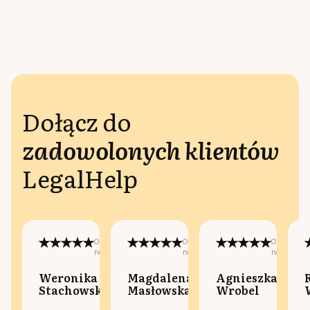
Dołącz do
zadowolonych klientów
LegalHelp
Opublikowano
Opublikowano
Opublikow
na:
na:
na:
Weronika
Magdalena
Agnieszka
Stachowska
Masłowska
Wrobel