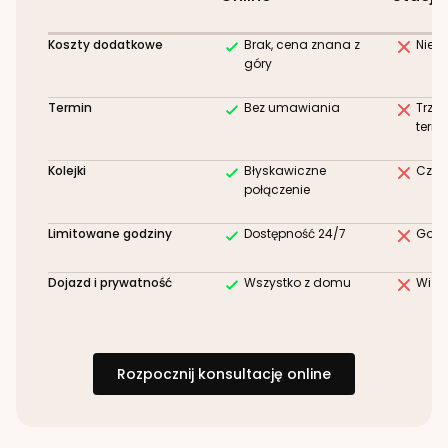
Koszty dodatkowe
Brak, cena znana z
Niez
góry
Termin
Bez umawiania
Trze
term
Kolejki
Błyskawiczne
Czek
połączenie
Limitowane godziny
Dostępność 24/7
Godz
Dojazd i prywatność
Wszystko z domu
Wizy
Rozpocznij konsultację online