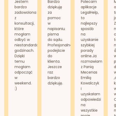
Jestem
Bardzo
Polecam
bardzo
dziękuję
aplikacje
o
zadowolona
za
LegalHelp,
t
z
pomoc
to
j
konsultacji,
w
najlepszy
Z
które
napisaniu
sposób
n
mogłam
pisma
na
odbyć w
do sądu.
uzyskanie
t
niestandardowych
Profesjonalne
szybkiej
n
godzinach.
podejście
porady
Dzięki
do
online.Ja
temu
klienta.
rozmawiam
mogłam
Jeszcze
z Panią
d
odpocząć
raz
Mecenas
w
bardzo
Emilią
,
weekend.
dziękuję.
Kowalczyk
k
:)
i
w
uzyskałam
odpowiedzi
na
g
wszystkie
n
moje
t