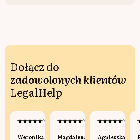
Dołącz do
zadowolonych klientów
LegalHelp
Opublikowano
Opublikowano
Opublikow
na:
na:
na:
Weronika
Magdalena
Agnieszka