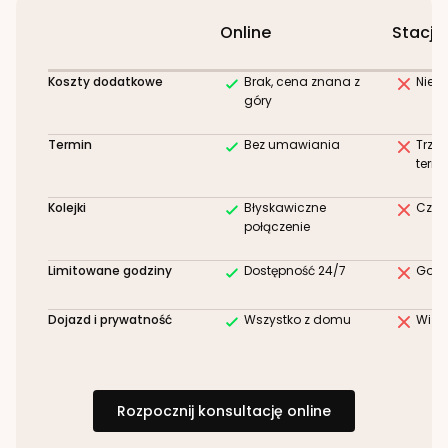
Online
Stacjo
Koszty dodatkowe
Brak, cena znana z
Niez
góry
Termin
Bez umawiania
Trze
term
Kolejki
Błyskawiczne
Czek
połączenie
Limitowane godziny
Dostępność 24/7
Godz
Dojazd i prywatność
Wszystko z domu
Wizy
Rozpocznij konsultację online