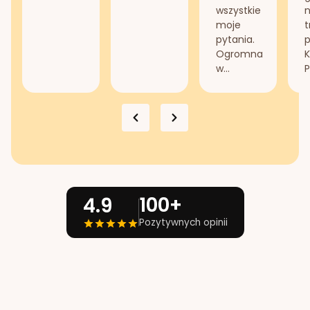
wszystkie
n
moje
t
pytania.
Ogromna
K
w...
P
100+
4.9
Pozytywnych opinii