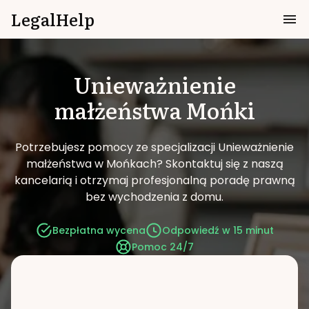
LegalHelp
Unieważnienie
małżeństwa
Mońki
Potrzebujesz pomocy ze specjalizacji Unieważnienie
małżeństwa w Mońkach?
Skontaktuj się z naszą
kancelarią i otrzymaj profesjonalną poradę prawną
bez wychodzenia z domu.
Bezpłatna wycena
Odpowiedź w 15 minut
Pomoc 24/7