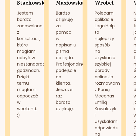
Stachowska
Masłowska
Wrobel
Jestem
Bardzo
Polecam
bardzo
dziękuję
aplikacje
o
zadowolona
za
LegalHelp,
t
z
pomoc
to
j
konsultacji,
w
najlepszy
Z
które
napisaniu
sposób
n
mogłam
pisma
na
odbyć w
do sądu.
uzyskanie
t
niestandardowych
Profesjonalne
szybkiej
n
godzinach.
podejście
porady
Dzięki
do
online.Ja
temu
klienta.
rozmawiam
mogłam
Jeszcze
z Panią
d
odpocząć
raz
Mecenas
w
bardzo
Emilią
,
weekend.
dziękuję.
Kowalczyk
k
:)
i
w
uzyskałam
odpowiedzi
na
g