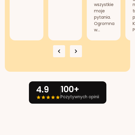
wszystkie
n
moje
t
pytania.
Ogromna
K
w...
P
100+
4.9
Pozytywnych opinii