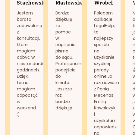
Stachowska
Masłowska
Wrobel
Jestem
Bardzo
Polecam
bardzo
dziękuję
aplikacje
o
zadowolona
za
LegalHelp,
t
z
pomoc
to
j
konsultacji,
w
najlepszy
Z
które
napisaniu
sposób
n
mogłam
pisma
na
odbyć w
do sądu.
uzyskanie
t
niestandardowych
Profesjonalne
szybkiej
n
godzinach.
podejście
porady
Dzięki
do
online.Ja
temu
klienta.
rozmawiam
mogłam
Jeszcze
z Panią
d
odpocząć
raz
Mecenas
w
bardzo
Emilią
,
weekend.
dziękuję.
Kowalczyk
k
:)
i
w
uzyskałam
odpowiedzi
na
g