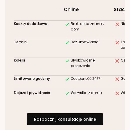
Online
Stacjo
Koszty dodatkowe
Brak, cena znana z
Niez
góry
Termin
Bez umawiania
Trze
term
Kolejki
Błyskawiczne
Czek
połączenie
Limitowane godziny
Dostępność 24/7
Godz
Dojazd i prywatność
Wszystko z domu
Wizy
Rozpocznij konsultację online