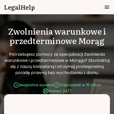
LegalHelp
Zwolnienia warunkowe i
przedterminowe
Morąg
Potrzebujesz pomocy ze specjalizacji Zwolnienia
warunkowe i przedterminowe w Morągu?
Skontaktuj
się z naszą kancelarią i otrzymaj profesjonalną
poradę prawną bez wychodzenia z domu.
Bezpłatna wycena
Odpowiedź w 15 minut
Pomoc 24/7