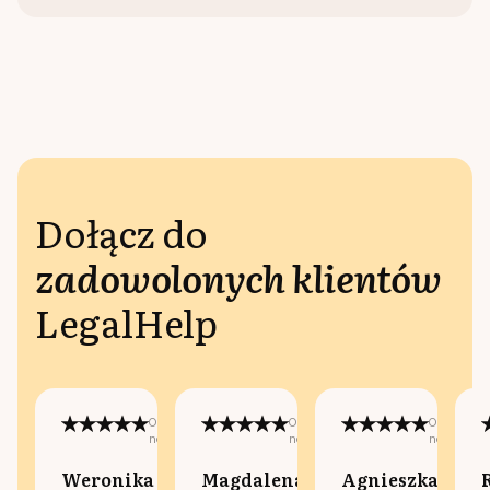
Dołącz do
zadowolonych klientów
LegalHelp
Opublikowano
Opublikowano
Opublikow
na:
na:
na:
Weronika
Magdalena
Agnieszka