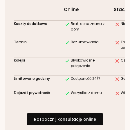
Online
Stacjo
Koszty dodatkowe
Brak, cena znana z
Niez
góry
Termin
Bez umawiania
Trze
term
Kolejki
Błyskawiczne
Czek
połączenie
Limitowane godziny
Dostępność 24/7
Godz
Dojazd i prywatność
Wszystko z domu
Wizy
Rozpocznij konsultację online