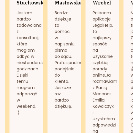
Stachowska
Masłowska
Wrobel
Jestem
Bardzo
Polecam
bardzo
dziękuję
aplikacje
o
zadowolona
za
LegalHelp,
t
z
pomoc
to
j
konsultacji,
w
najlepszy
Z
które
napisaniu
sposób
n
mogłam
pisma
na
odbyć w
do sądu.
uzyskanie
t
niestandardowych
Profesjonalne
szybkiej
n
godzinach.
podejście
porady
Dzięki
do
online.Ja
temu
klienta.
rozmawiam
mogłam
Jeszcze
z Panią
d
odpocząć
raz
Mecenas
w
bardzo
Emilią
,
weekend.
dziękuję.
Kowalczyk
k
:)
i
w
uzyskałam
odpowiedzi
na
g