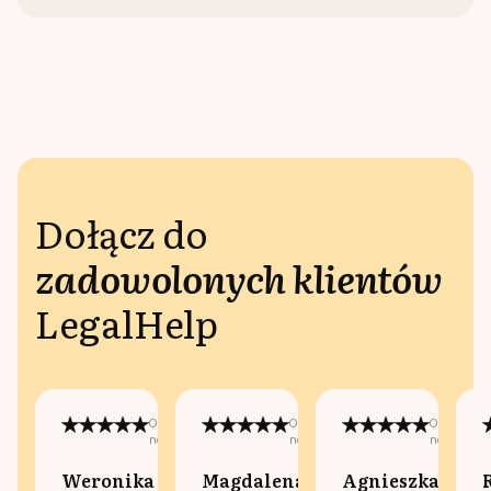
Dołącz do
zadowolonych klientów
LegalHelp
Opublikowano
Opublikowano
Opublikow
na:
na:
na:
Weronika
Magdalena
Agnieszka