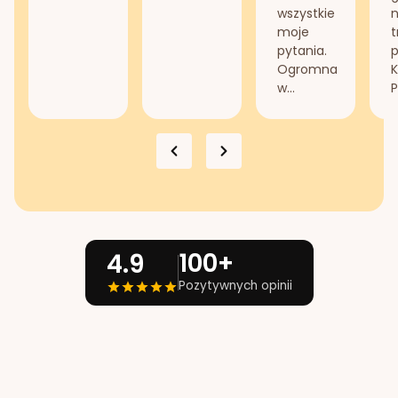
wszystkie
n
moje
t
pytania.
Ogromna
K
w...
P
100+
4.9
Pozytywnych opinii