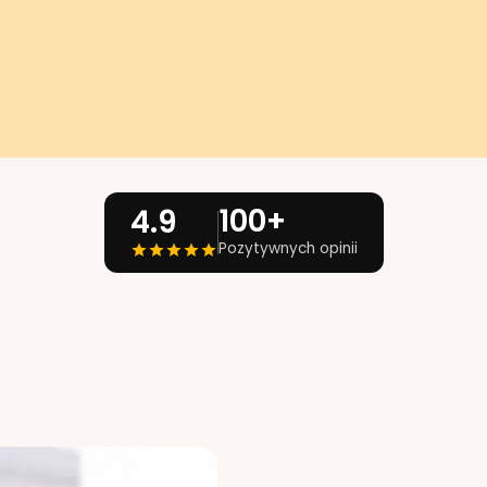
100+
4.9
Pozytywnych opinii