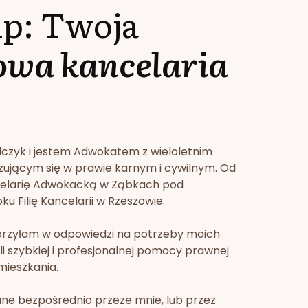
lp: Twoja
owa kancelaria
lczyk i jestem Adwokatem z wieloletnim
zującym się w prawie karnym i cywilnym. Od
celarię Adwokacką w Ząbkach pod
u Filię Kancelarii w Rzeszowie.
orzyłam w odpowiedzi na potrzeby moich
li szybkiej i profesjonalnej pomocy prawnej
mieszkania.
ne bezpośrednio przeze mnie, lub przez