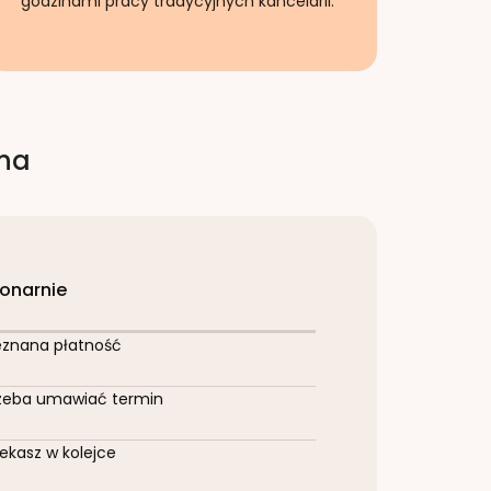
godzinami pracy tradycyjnych kancelarii.
rna
jonarnie
eznana płatność
zeba umawiać termin
ekasz w kolejce