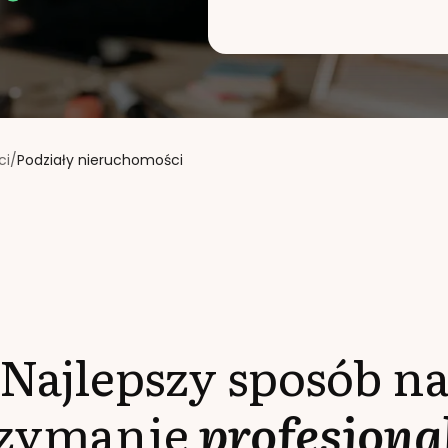
ci
/
Podziały nieruchomości
Najlepszy sposób n
rzymanie
profesjona