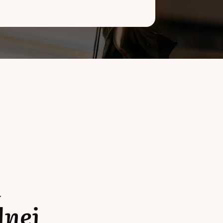
a
lnej