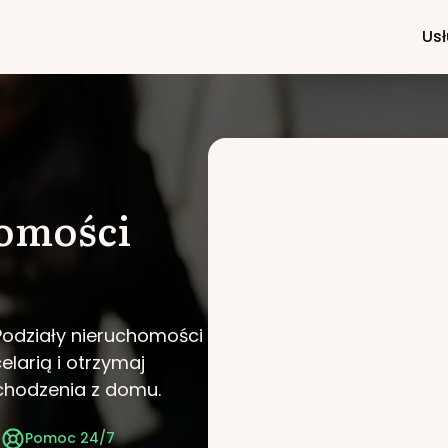
Usł
homości
Podziały nieruchomości
elarią i otrzymaj
chodzenia z domu.
t
Pomoc 24/7