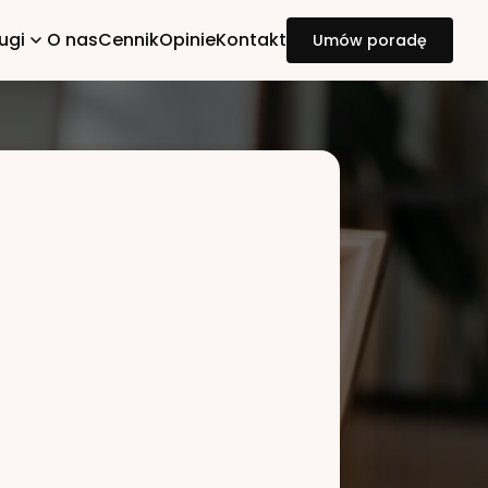
ugi
O nas
Cennik
Opinie
Kontakt
Umów poradę