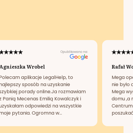
Opublikowano na:
Agnieszka Wrobel
Rafał W
Polecam aplikacje LegalHelp, to
Mega opc
najlepszy sposób na uzyskanie
nie było 
szybkiej porady online.Ja rozmawiam
Mega wyg
z Panią Mecenas Emilią Kowalczyk i
domu ,a n
uzyskałam odpowiedzi na wszystkie
Centrum 
moje pytania. Ogromna w...
poszukać 