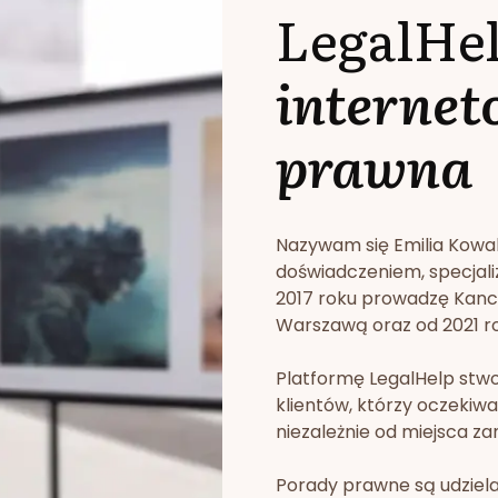
LegalHe
internet
prawna
Nazywam się Emilia Kowa
doświadczeniem, specjali
2017 roku prowadzę Kan
Warszawą oraz od 2021 rok
Platformę LegalHelp stw
klientów, którzy oczekiwa
niezależnie od miejsca za
Porady prawne są udziela