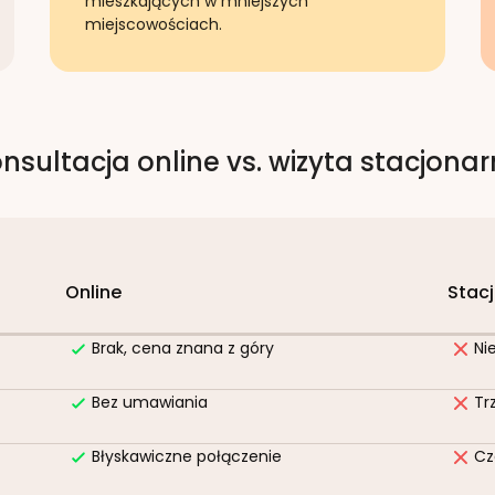
mieszkających w mniejszych
miejscowościach.
nsultacja online vs. wizyta stacjona
Online
Stac
Brak, cena znana z góry
Ni
Bez umawiania
Tr
Błyskawiczne połączenie
Cz