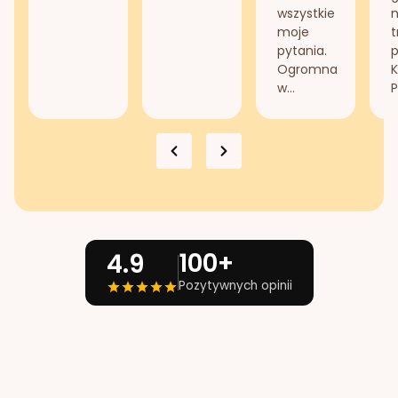
wszystkie
n
moje
t
pytania.
Ogromna
K
w...
P
100+
4.9
Pozytywnych opinii