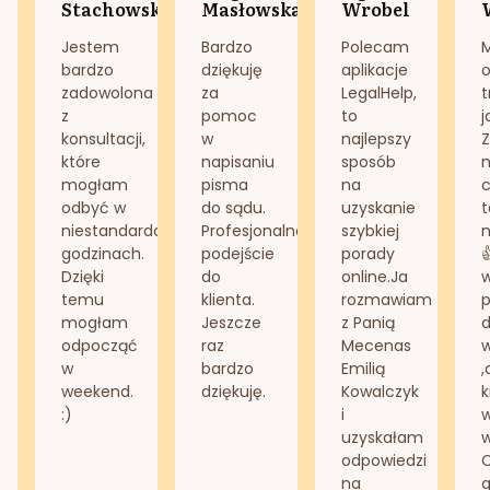
Stachowska
Masłowska
Wrobel
Jestem
Bardzo
Polecam
bardzo
dziękuję
aplikacje
o
zadowolona
za
LegalHelp,
t
z
pomoc
to
j
konsultacji,
w
najlepszy
Z
które
napisaniu
sposób
n
mogłam
pisma
na
odbyć w
do sądu.
uzyskanie
t
niestandardowych
Profesjonalne
szybkiej
n
godzinach.
podejście
porady
Dzięki
do
online.Ja
temu
klienta.
rozmawiam
mogłam
Jeszcze
z Panią
d
odpocząć
raz
Mecenas
w
bardzo
Emilią
,
weekend.
dziękuję.
Kowalczyk
k
:)
i
w
uzyskałam
odpowiedzi
na
g