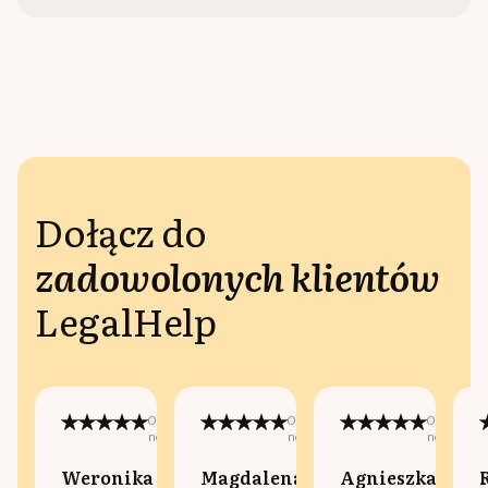
Dołącz do
zadowolonych klientów
LegalHelp
Opublikowano
Opublikowano
Opublikow
na:
na:
na:
Weronika
Magdalena
Agnieszka