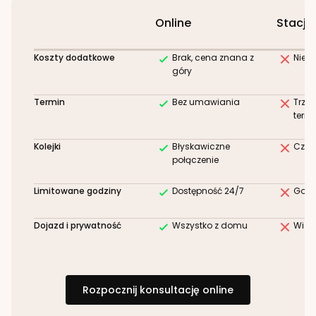
Online
Stacjo
Koszty dodatkowe
Brak, cena znana z
Niez
góry
Termin
Bez umawiania
Trze
term
Kolejki
Błyskawiczne
Czek
połączenie
Limitowane godziny
Dostępność 24/7
Godz
Dojazd i prywatność
Wszystko z domu
Wizy
Rozpocznij konsultację online