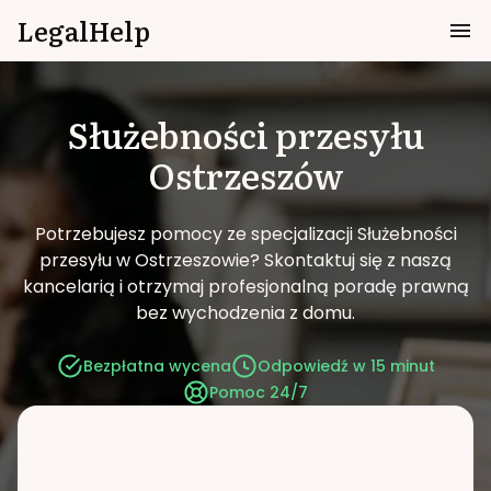
LegalHelp
Służebności przesyłu
Ostrzeszów
Potrzebujesz pomocy ze specjalizacji Służebności
przesyłu w Ostrzeszowie?
Skontaktuj się z naszą
kancelarią i otrzymaj profesjonalną poradę prawną
bez wychodzenia z domu.
Bezpłatna wycena
Odpowiedź w 15 minut
Pomoc 24/7