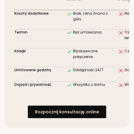
Koszty dodatkowe
Brak, cena znana z
Niez
góry
Termin
Bez umawiania
Trze
term
Kolejki
Błyskawiczne
Czek
połączenie
Limitowane godziny
Dostępność 24/7
Godz
Dojazd i prywatność
Wszystko z domu
Wizy
Rozpocznij konsultację online