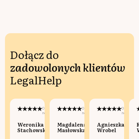
Dołącz do
zadowolonych klientów
LegalHelp
Opublikowano
Opublikowano
Opublikow
na:
na:
na:
Weronika
Magdalena
Agnieszka
Stachowska
Masłowska
Wrobel