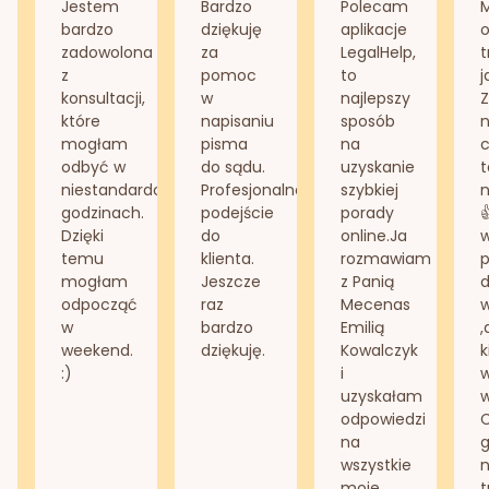
Jestem
Bardzo
Polecam
bardzo
dziękuję
aplikacje
o
zadowolona
za
LegalHelp,
t
z
pomoc
to
j
konsultacji,
w
najlepszy
Z
które
napisaniu
sposób
n
mogłam
pisma
na
odbyć w
do sądu.
uzyskanie
t
niestandardowych
Profesjonalne
szybkiej
n
godzinach.
podejście
porady
Dzięki
do
online.Ja
temu
klienta.
rozmawiam
mogłam
Jeszcze
z Panią
d
odpocząć
raz
Mecenas
w
bardzo
Emilią
,
weekend.
dziękuję.
Kowalczyk
k
:)
i
w
uzyskałam
odpowiedzi
na
g
wszystkie
n
moje
t