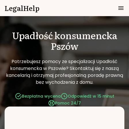
LegalHelp
Upadłość konsumencka
Pszów
Potrzebujesz pomocy ze specjalizacji Upadłość
konsumencka w Pszowie?
Skontaktuj się z naszą
kancelarią i otrzymaj profesjonalną poradę prawną
bez wychodzenia z domu.
Bezpłatna wycena
Odpowiedź w 15 minut
Pomoc 24/7