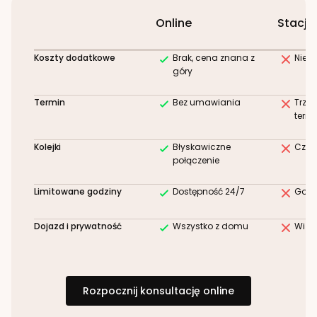
Online
Stacjo
Koszty dodatkowe
Brak, cena znana z
Niez
góry
Termin
Bez umawiania
Trze
term
Kolejki
Błyskawiczne
Czek
połączenie
Limitowane godziny
Dostępność 24/7
Godz
Dojazd i prywatność
Wszystko z domu
Wizy
Rozpocznij konsultację online