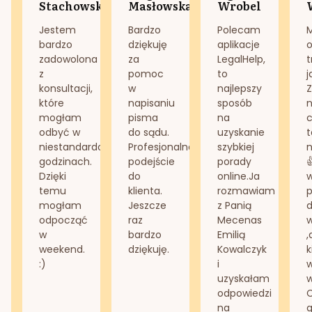
Stachowska
Masłowska
Wrobel
Jestem
Bardzo
Polecam
bardzo
dziękuję
aplikacje
o
zadowolona
za
LegalHelp,
t
z
pomoc
to
j
konsultacji,
w
najlepszy
Z
które
napisaniu
sposób
n
mogłam
pisma
na
odbyć w
do sądu.
uzyskanie
t
niestandardowych
Profesjonalne
szybkiej
n
godzinach.
podejście
porady
Dzięki
do
online.Ja
temu
klienta.
rozmawiam
mogłam
Jeszcze
z Panią
d
odpocząć
raz
Mecenas
w
bardzo
Emilią
,
weekend.
dziękuję.
Kowalczyk
k
:)
i
w
uzyskałam
odpowiedzi
na
g