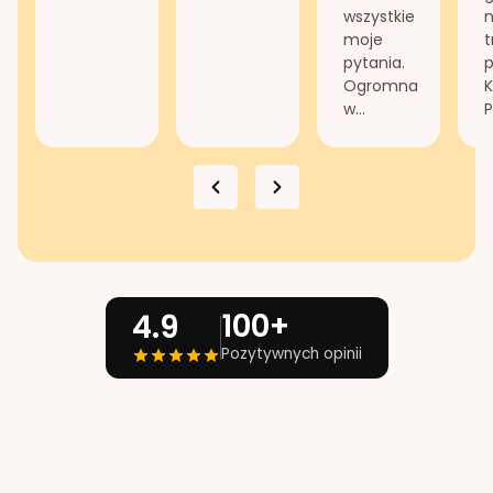
wszystkie
n
moje
t
pytania.
Ogromna
K
w...
P
100+
4.9
Pozytywnych opinii