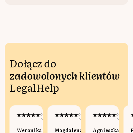
Dołącz do
zadowolonych klientów
LegalHelp
Opublikowano
Opublikowano
Opublikow
na:
na:
na:
Weronika
Magdalena
Agnieszka