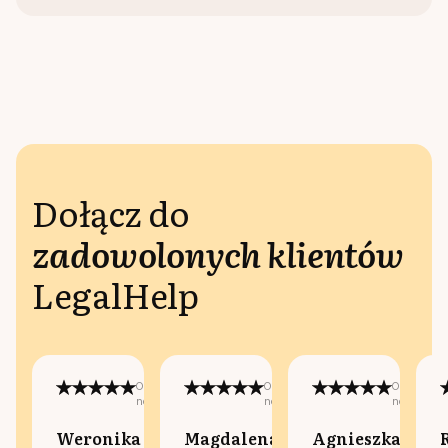
Dołącz do
zadowolonych klientów
LegalHelp
Opublikowano
Opublikowano
Opublikow
na:
na:
na:
Weronika
Magdalena
Agnieszka