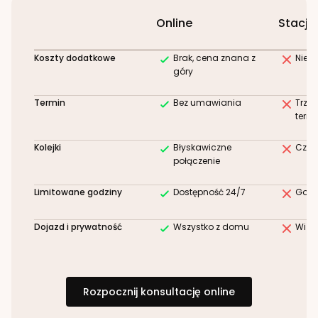
Online
Stacjo
Koszty dodatkowe
Brak, cena znana z
Niez
góry
Termin
Bez umawiania
Trze
term
Kolejki
Błyskawiczne
Czek
połączenie
Limitowane godziny
Dostępność 24/7
Godz
Dojazd i prywatność
Wszystko z domu
Wizy
Rozpocznij konsultację online