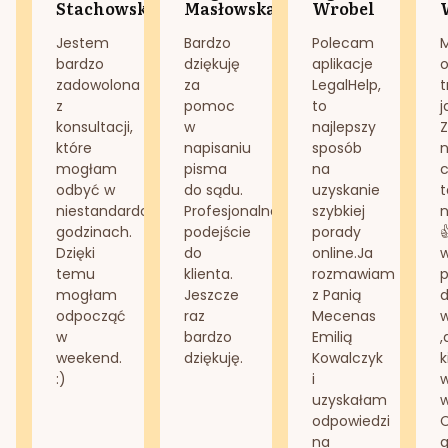
Stachowska
Masłowska
Wrobel
Jestem
Bardzo
Polecam
bardzo
dziękuję
aplikacje
o
zadowolona
za
LegalHelp,
t
z
pomoc
to
j
konsultacji,
w
najlepszy
Z
które
napisaniu
sposób
n
mogłam
pisma
na
odbyć w
do sądu.
uzyskanie
t
niestandardowych
Profesjonalne
szybkiej
n
godzinach.
podejście
porady
Dzięki
do
online.Ja
temu
klienta.
rozmawiam
mogłam
Jeszcze
z Panią
d
odpocząć
raz
Mecenas
w
bardzo
Emilią
,
weekend.
dziękuję.
Kowalczyk
k
:)
i
w
uzyskałam
odpowiedzi
na
g