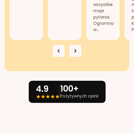
wszystkie
n
moje
t
pytania.
Ogromna
K
w...
P
100+
4.9
Pozytywnych opinii