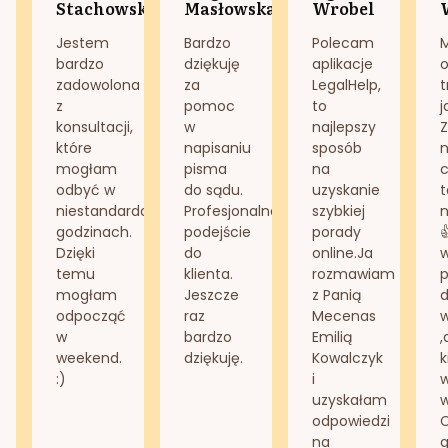
Stachowska
Masłowska
Wrobel
Jestem
Bardzo
Polecam
bardzo
dziękuję
aplikacje
o
zadowolona
za
LegalHelp,
t
z
pomoc
to
j
konsultacji,
w
najlepszy
Z
które
napisaniu
sposób
n
mogłam
pisma
na
odbyć w
do sądu.
uzyskanie
t
niestandardowych
Profesjonalne
szybkiej
n
godzinach.
podejście
porady
Dzięki
do
online.Ja
temu
klienta.
rozmawiam
mogłam
Jeszcze
z Panią
d
odpocząć
raz
Mecenas
w
bardzo
Emilią
,
weekend.
dziękuję.
Kowalczyk
k
:)
i
w
uzyskałam
odpowiedzi
na
g