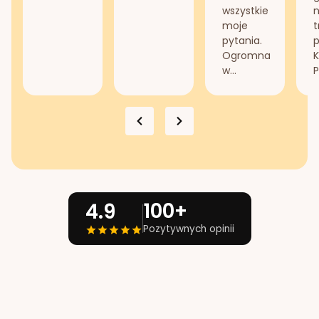
wszystkie
n
moje
t
pytania.
Ogromna
K
w...
P
100+
4.9
Pozytywnych opinii