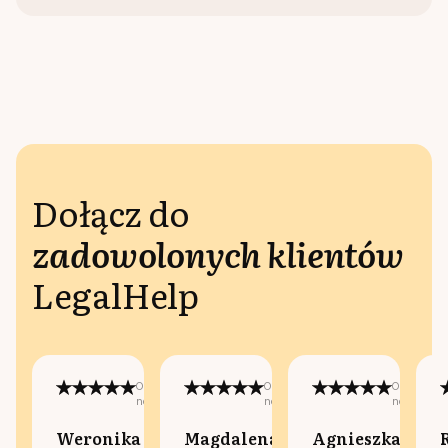
Dołącz do
zadowolonych klientów
LegalHelp
Opublikowano
Opublikowano
Opublikow
na:
na:
na:
Weronika
Magdalena
Agnieszka