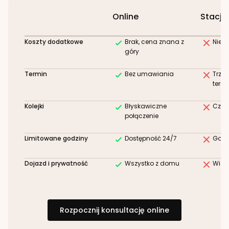
Online
Stacjo
Koszty dodatkowe
Brak, cena znana z
Niez
góry
Termin
Bez umawiania
Trze
term
Kolejki
Błyskawiczne
Czek
połączenie
Limitowane godziny
Dostępność 24/7
Godz
Dojazd i prywatność
Wszystko z domu
Wizy
Rozpocznij konsultację online