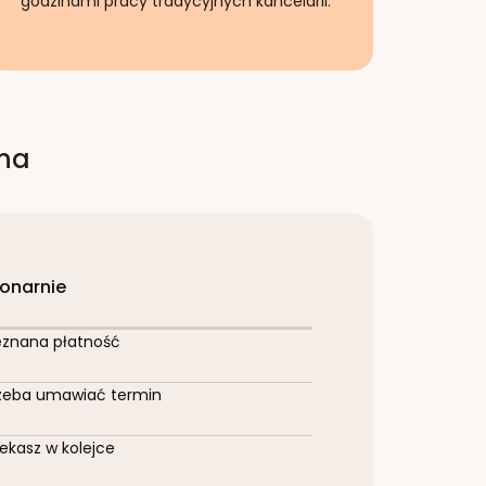
godzinami pracy tradycyjnych kancelarii.
rna
jonarnie
eznana płatność
zeba umawiać termin
ekasz w kolejce