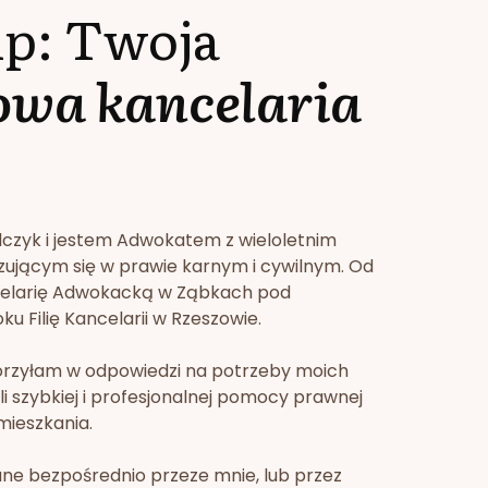
lp: Twoja
owa kancelaria
lczyk i jestem Adwokatem z wieloletnim
zującym się w prawie karnym i cywilnym. Od
celarię Adwokacką w Ząbkach pod
u Filię Kancelarii w Rzeszowie.
orzyłam w odpowiedzi na potrzeby moich
li szybkiej i profesjonalnej pomocy prawnej
mieszkania.
ne bezpośrednio przeze mnie, lub przez