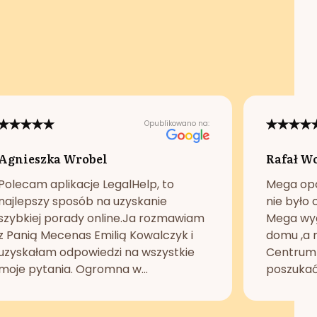
Opublikowano na:
Agnieszka Wrobel
Rafał W
Polecam aplikacje LegalHelp, to
Mega opc
najlepszy sposób na uzyskanie
nie było 
szybkiej porady online.Ja rozmawiam
Mega wyg
z Panią Mecenas Emilią Kowalczyk i
domu ,a n
uzyskałam odpowiedzi na wszystkie
Centrum 
moje pytania. Ogromna w...
poszukać 