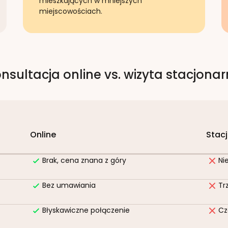
mieszkających w mniejszych
miejscowościach.
nsultacja online vs. wizyta stacjona
Online
Stac
Brak, cena znana z góry
Ni
Bez umawiania
Tr
Błyskawiczne połączenie
Cz