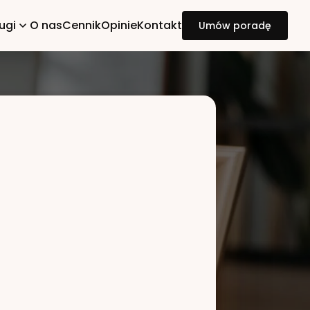
ugi
O nas
Cennik
Opinie
Kontakt
Umów poradę