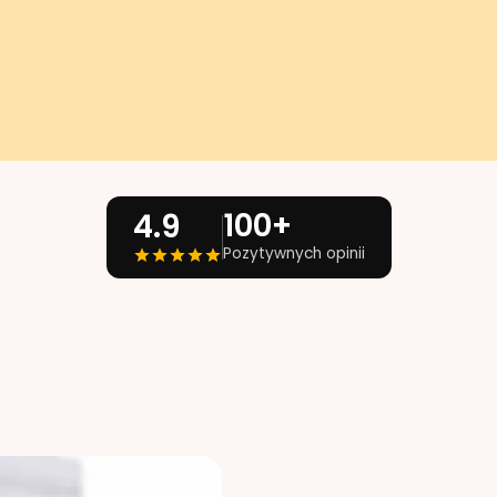
100+
4.9
Pozytywnych opinii