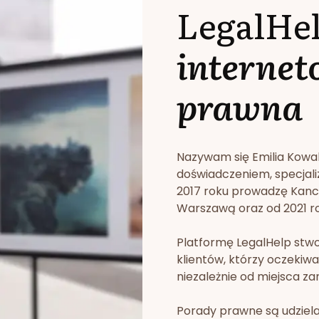
LegalHe
internet
prawna
Nazywam się Emilia Kowa
doświadczeniem, specjali
2017 roku prowadzę Kan
Warszawą oraz od 2021 rok
Platformę LegalHelp stw
klientów, którzy oczekiwa
niezależnie od miejsca za
Porady prawne są udziela