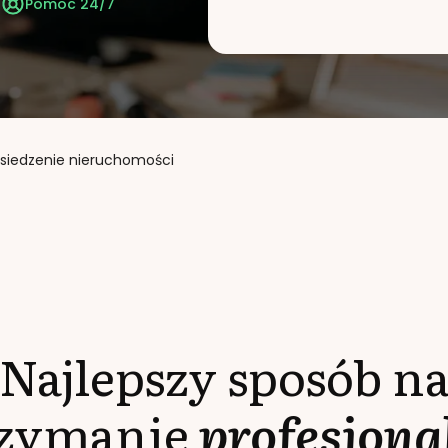
t
Pomoc 24/7
siedzenie nieruchomości
Najlepszy sposób n
rzymanie
profesjona