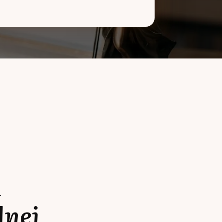
a
lnej