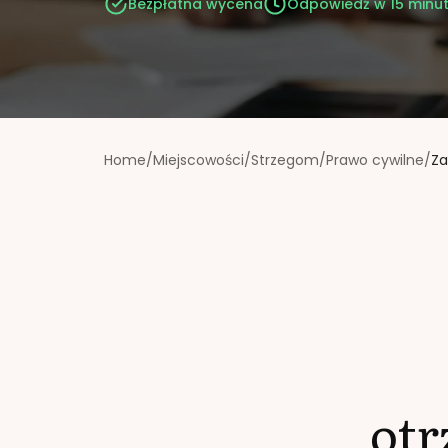
Bezpłatna wycena
Odpowiedź w 15 minu
Home
/
Miejscowości
/
Strzegom
/
Prawo cywilne
/
Za
ot