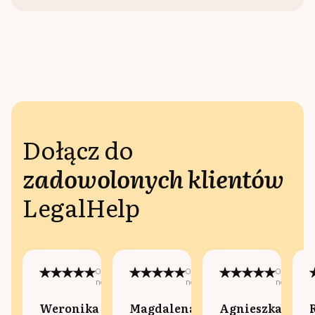
Dołącz do
zadowolonych klientów
LegalHelp
Opublikowano
Opublikowano
Opublikow
na:
na:
na:
Weronika
Magdalena
Agnieszka