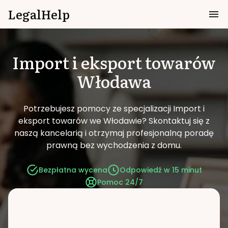
LegalHelp
Import i eksport towarów
Włodawa
Potrzebujesz pomocy ze specjalizacji Import i
eksport towarów we Włodawie?
Skontaktuj się z
naszą kancelarią i otrzymaj profesjonalną poradę
prawną bez wychodzenia z domu.
Bezpłatna wycena
Odpowiedź w 15 minut
Pomoc 24/7