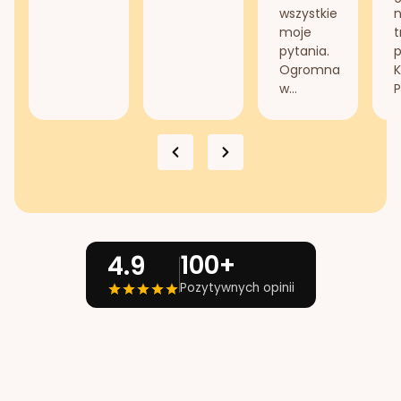
wszystkie
n
moje
t
pytania.
Ogromna
K
w...
P
100+
4.9
Pozytywnych opinii