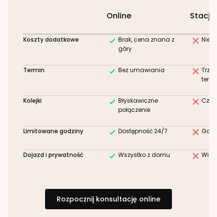
Online
Stacjo
Koszty dodatkowe
Brak, cena znana z
Niez
góry
Termin
Bez umawiania
Trze
term
Kolejki
Błyskawiczne
Czek
połączenie
Limitowane godziny
Dostępność 24/7
Godz
Dojazd i prywatność
Wszystko z domu
Wizy
Rozpocznij konsultację online