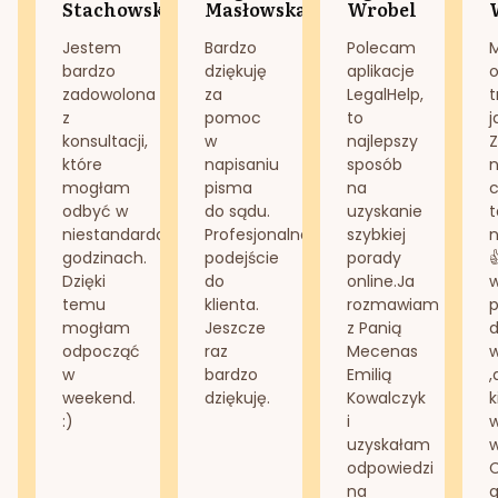
Stachowska
Masłowska
Wrobel
Jestem
Bardzo
Polecam
bardzo
dziękuję
aplikacje
o
zadowolona
za
LegalHelp,
t
z
pomoc
to
j
konsultacji,
w
najlepszy
Z
które
napisaniu
sposób
n
mogłam
pisma
na
odbyć w
do sądu.
uzyskanie
t
niestandardowych
Profesjonalne
szybkiej
n
godzinach.
podejście
porady
Dzięki
do
online.Ja
temu
klienta.
rozmawiam
mogłam
Jeszcze
z Panią
d
odpocząć
raz
Mecenas
w
bardzo
Emilią
,
weekend.
dziękuję.
Kowalczyk
k
:)
i
w
uzyskałam
odpowiedzi
na
g