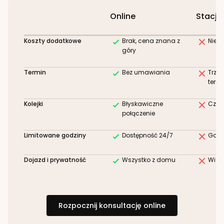
Online
Stacjo
Koszty dodatkowe
Brak, cena znana z
Niez
góry
Termin
Bez umawiania
Trze
term
Kolejki
Błyskawiczne
Czek
połączenie
Limitowane godziny
Dostępność 24/7
Godz
Dojazd i prywatność
Wszystko z domu
Wizy
Rozpocznij konsultację online