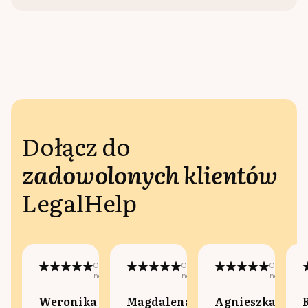
Dołącz do
zadowolonych klientów
LegalHelp
Opublikowano
Opublikowano
Opublikow
na:
na:
na:
Weronika
Magdalena
Agnieszka