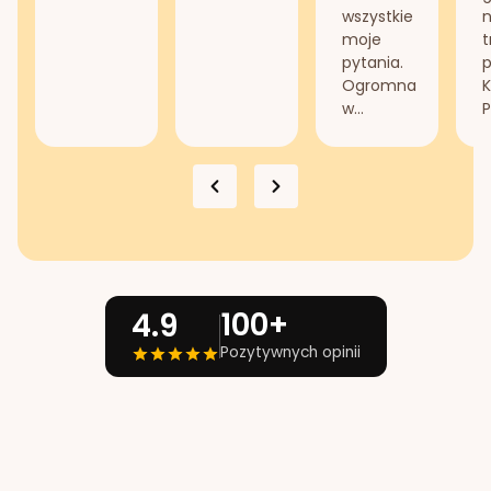
wszystkie
n
moje
t
pytania.
Ogromna
K
w...
P
100+
4.9
Pozytywnych opinii