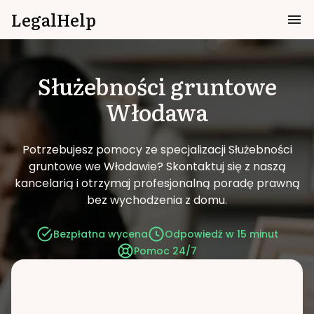
LegalHelp
Służebności gruntowe
Włodawa
Potrzebujesz pomocy ze specjalizacji Służebności
gruntowe we Włodawie?
Skontaktuj się z naszą
kancelarią i otrzymaj profesjonalną poradę prawną
bez wychodzenia z domu.
Bezpłatna wycena
Odpowiedź w 15 minut
Pomoc 24/7