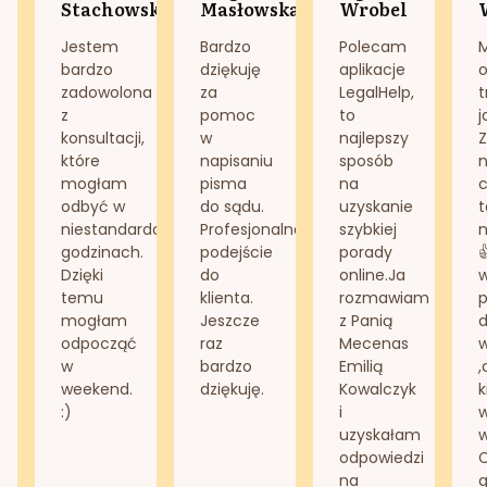
Stachowska
Masłowska
Wrobel
Jestem
Bardzo
Polecam
bardzo
dziękuję
aplikacje
o
zadowolona
za
LegalHelp,
t
z
pomoc
to
j
konsultacji,
w
najlepszy
Z
które
napisaniu
sposób
n
mogłam
pisma
na
odbyć w
do sądu.
uzyskanie
t
niestandardowych
Profesjonalne
szybkiej
n
godzinach.
podejście
porady
Dzięki
do
online.Ja
temu
klienta.
rozmawiam
mogłam
Jeszcze
z Panią
d
odpocząć
raz
Mecenas
w
bardzo
Emilią
,
weekend.
dziękuję.
Kowalczyk
k
:)
i
w
uzyskałam
odpowiedzi
na
g