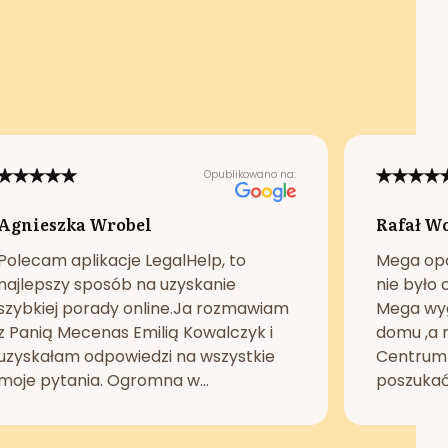
Opublikowano na:
Agnieszka Wrobel
Rafał W
Polecam aplikacje LegalHelp, to
Mega opc
najlepszy sposób na uzyskanie
nie było 
szybkiej porady online.Ja rozmawiam
Mega wyg
z Panią Mecenas Emilią Kowalczyk i
domu ,a n
uzyskałam odpowiedzi na wszystkie
Centrum 
moje pytania. Ogromna w...
poszukać 