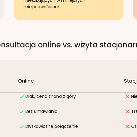
mieszkających w mniejszych
miejscowościach.
nsultacja online vs. wizyta stacjona
Online
Stac
Brak, cena znana z góry
Ni
Bez umawiania
Tr
Błyskawiczne połączenie
Cz