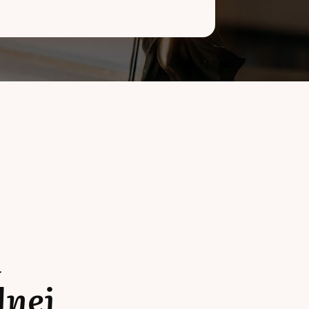
a
lnej