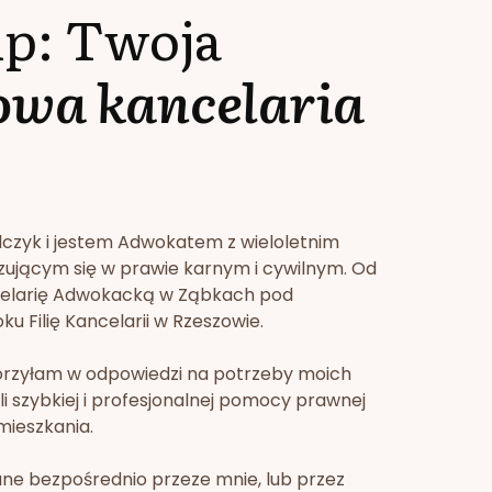
lp: Twoja
owa kancelaria
lczyk i jestem Adwokatem z wieloletnim
zującym się w prawie karnym i cywilnym. Od
celarię Adwokacką w Ząbkach pod
u Filię Kancelarii w Rzeszowie.
orzyłam w odpowiedzi na potrzeby moich
li szybkiej i profesjonalnej pomocy prawnej
mieszkania.
ne bezpośrednio przeze mnie, lub przez