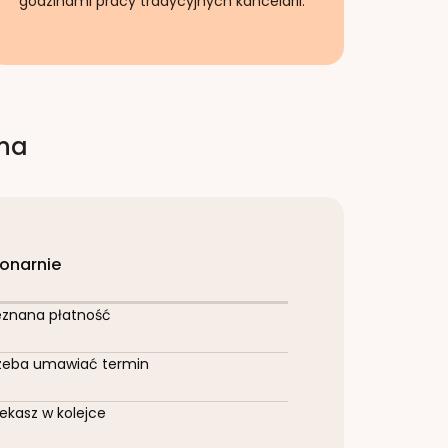
godzinami pracy tradycyjnych kancelarii.
rna
jonarnie
eznana płatność
zeba umawiać termin
ekasz w kolejce