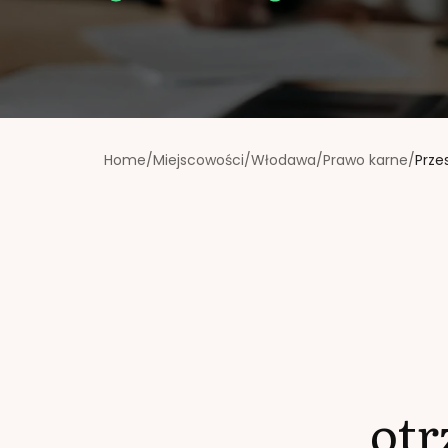
Home
/
Miejscowości
/
Włodawa
/
Prawo karne
/
Prze
ot