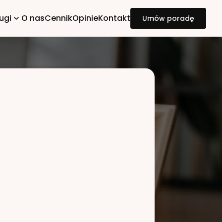
ugi
O nas
Cennik
Opinie
Kontakt
Umów poradę