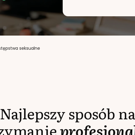
stępstwa seksualne
Najlepszy sposób n
rzymanie
profesjona