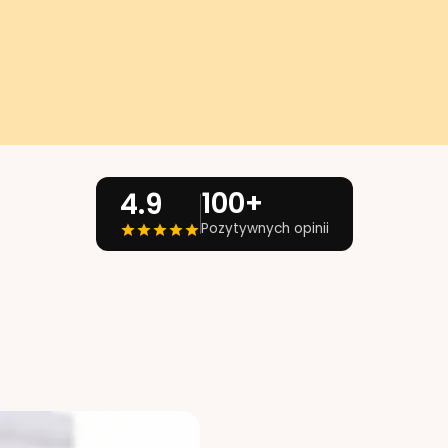
100+
4.9
Pozytywnych opinii