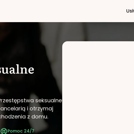
Usł
sualne
 Przestępstwa seksualne
kancelarią i otrzymaj
chodzenia z domu.
t
Pomoc 24/7