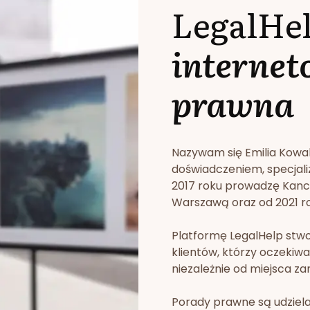
LegalHe
internet
prawna
Nazywam się Emilia Kowa
doświadczeniem, specjali
2017 roku prowadzę Kan
Warszawą oraz od 2021 rok
Platformę LegalHelp stw
klientów, którzy oczekiwa
niezależnie od miejsca za
Porady prawne są udziela