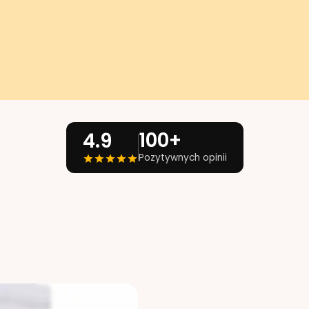
100+
4.9
Pozytywnych opinii