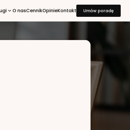
ugi
O nas
Cennik
Opinie
Kontakt
Umów poradę