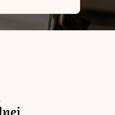
a
lnej