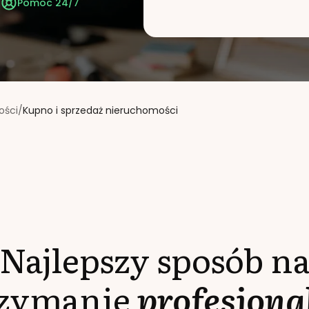
t
Pomoc 24/7
ości
/
Kupno i sprzedaż nieruchomości
Najlepszy sposób n
rzymanie
profesjona