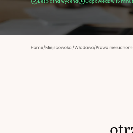
Bezpłatna wycena
Odpowiedź w 15 minu
Home
/
Miejscowości
/
Włodawa
/
Prawo nieruchom
ot