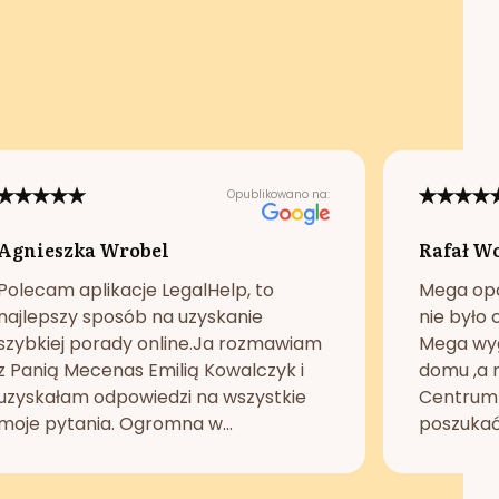
Opublikowano na:
Agnieszka Wrobel
Rafał W
Polecam aplikacje LegalHelp, to
Mega opc
najlepszy sposób na uzyskanie
nie było 
szybkiej porady online.Ja rozmawiam
Mega wyg
z Panią Mecenas Emilią Kowalczyk i
domu ,a n
uzyskałam odpowiedzi na wszystkie
Centrum 
moje pytania. Ogromna w...
poszukać 