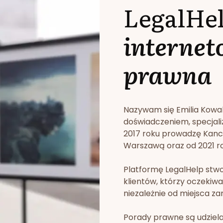
LegalHe
internet
prawna
Nazywam się Emilia Kowa
doświadczeniem, specjali
2017 roku prowadzę Kan
Warszawą oraz od 2021 rok
Platformę LegalHelp stw
klientów, którzy oczekiwa
niezależnie od miejsca za
Porady prawne są udziela