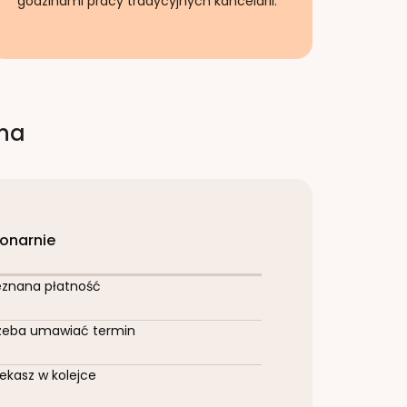
godzinami pracy tradycyjnych kancelarii.
rna
jonarnie
eznana płatność
zeba umawiać termin
ekasz w kolejce