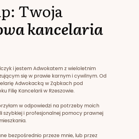
lp: Twoja
owa kancelaria
lczyk i jestem Adwokatem z wieloletnim
zującym się w prawie karnym i cywilnym. Od
celarię Adwokacką w Ząbkach pod
u Filię Kancelarii w Rzeszowie.
orzyłam w odpowiedzi na potrzeby moich
li szybkiej i profesjonalnej pomocy prawnej
mieszkania.
ne bezpośrednio przeze mnie, lub przez