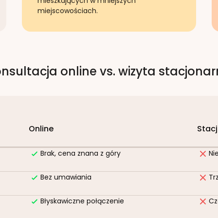
mieszkających w mniejszych
miejscowościach.
nsultacja online vs. wizyta stacjona
Online
Stac
Brak, cena znana z góry
Ni
Bez umawiania
Tr
Błyskawiczne połączenie
Cz