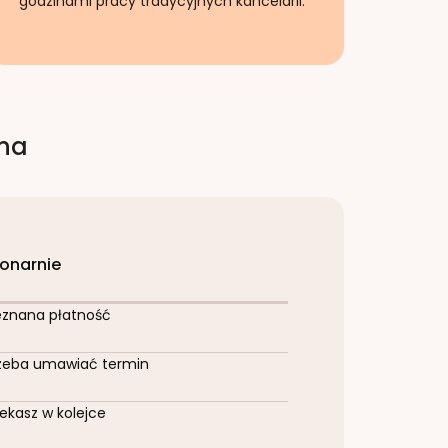
godzinami pracy tradycyjnych kancelarii.
rna
jonarnie
eznana płatność
zeba umawiać termin
ekasz w kolejce