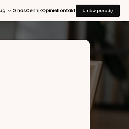
ugi
O nas
Cennik
Opinie
Kontakt
Umów poradę