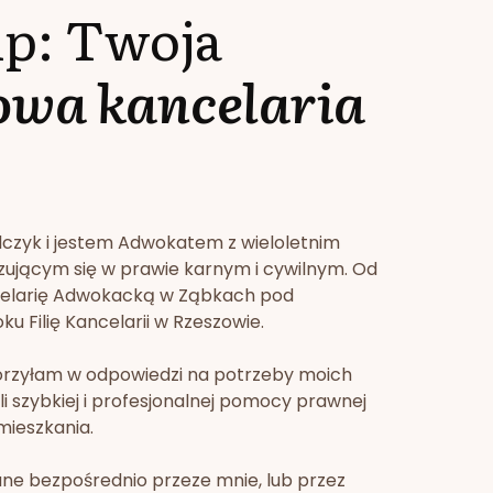
lp: Twoja
owa kancelaria
lczyk i jestem Adwokatem z wieloletnim
zującym się w prawie karnym i cywilnym. Od
celarię Adwokacką w Ząbkach pod
u Filię Kancelarii w Rzeszowie.
orzyłam w odpowiedzi na potrzeby moich
li szybkiej i profesjonalnej pomocy prawnej
mieszkania.
ne bezpośrednio przeze mnie, lub przez