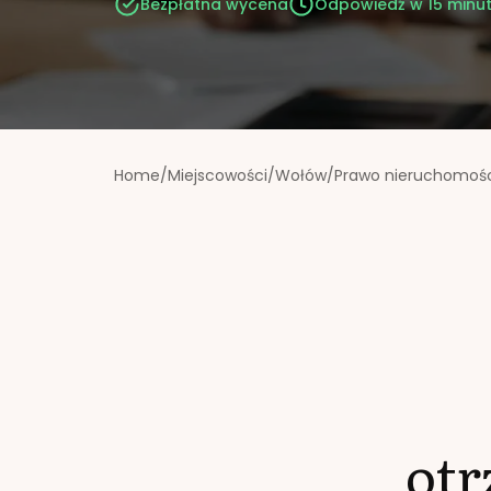
Bezpłatna wycena
Odpowiedź w 15 minu
Home
/
Miejscowości
/
Wołów
/
Prawo nieruchomoś
ot