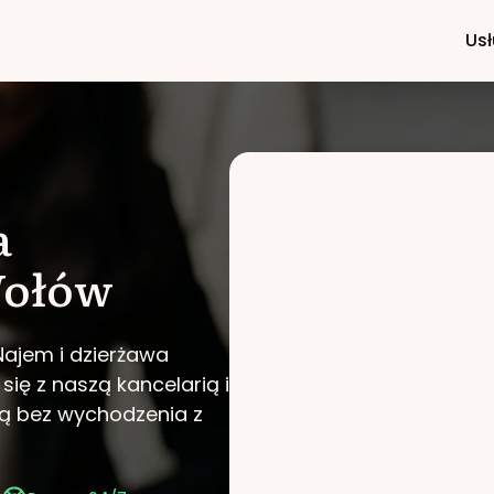
Usł
a
ołów
Najem i dzierżawa
 się z naszą kancelarią i
ą bez wychodzenia z