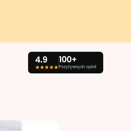
100+
4.9
Pozytywnych opinii