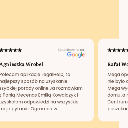
Opublikowano na:
Agnieszka Wrobel
Rafał W
Polecam aplikacje LegalHelp, to
Mega opc
najlepszy sposób na uzyskanie
nie było 
szybkiej porady online.Ja rozmawiam
Mega wyg
z Panią Mecenas Emilią Kowalczyk i
domu ,a n
uzyskałam odpowiedzi na wszystkie
Centrum 
moje pytania. Ogromna w...
poszukać 