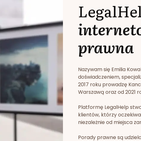
LegalHe
internet
prawna
Nazywam się Emilia Kowa
doświadczeniem, specjali
2017 roku prowadzę Kan
Warszawą oraz od 2021 rok
Platformę LegalHelp stw
klientów, którzy oczekiwa
niezależnie od miejsca za
Porady prawne są udziela