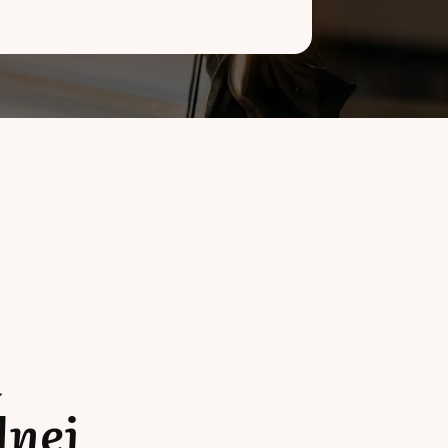
a
lnej