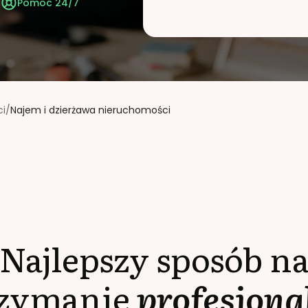
t
Pomoc 24/7
ci
/
Najem i dzierżawa nieruchomości
Najlepszy sposób n
rzymanie
profesjona