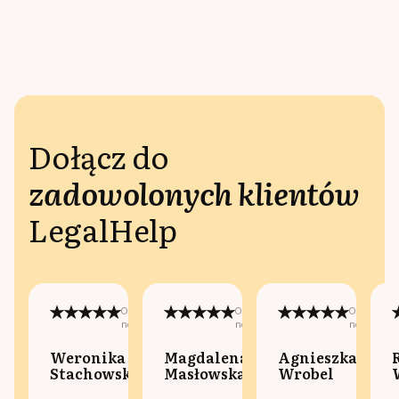
Dołącz do
zadowolonych klientów
LegalHelp
Opublikowano
Opublikowano
Opublikow
na:
na:
na:
Weronika
Magdalena
Agnieszka
Stachowska
Masłowska
Wrobel