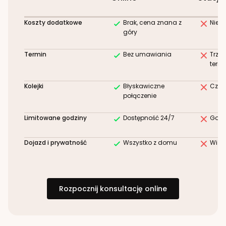
Koszty dodatkowe
Brak, cena znana z
Niez
góry
Termin
Bez umawiania
Trze
term
Kolejki
Błyskawiczne
Czek
połączenie
Limitowane godziny
Dostępność 24/7
Godz
Dojazd i prywatność
Wszystko z domu
Wizy
Rozpocznij konsultację online