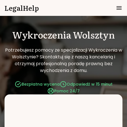
LegalHelp
Wykroczenia
Wolsztyn
Potrzebujesz pomocy ze specjalizacji Wykroczenia w
Wolsztynie?
Skontaktuj się z naszą kancelarią i
otrzymaj profesjonalną poradę prawną bez
wychodzenia z domu.
Bezpłatna wycena
Odpowiedź w 15 minut
Pomoc 24/7