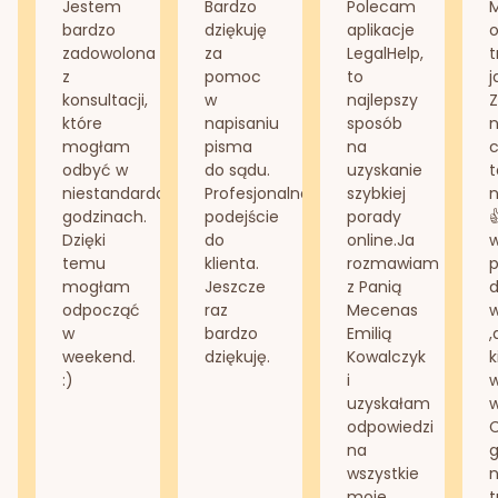
Jestem
Bardzo
Polecam
bardzo
dziękuję
aplikacje
o
zadowolona
za
LegalHelp,
t
z
pomoc
to
j
konsultacji,
w
najlepszy
Z
które
napisaniu
sposób
n
mogłam
pisma
na
odbyć w
do sądu.
uzyskanie
t
niestandardowych
Profesjonalne
szybkiej
n
godzinach.
podejście
porady
Dzięki
do
online.Ja
temu
klienta.
rozmawiam
mogłam
Jeszcze
z Panią
d
odpocząć
raz
Mecenas
w
bardzo
Emilią
,
weekend.
dziękuję.
Kowalczyk
k
:)
i
w
uzyskałam
odpowiedzi
na
g
wszystkie
n
moje
t