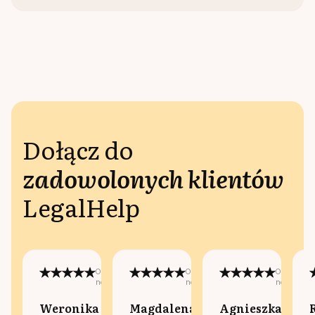
Dołącz do
zadowolonych klientów
LegalHelp
Opublikowano
Opublikowano
Opublikow
na:
na:
na:
Weronika
Magdalena
Agnieszka