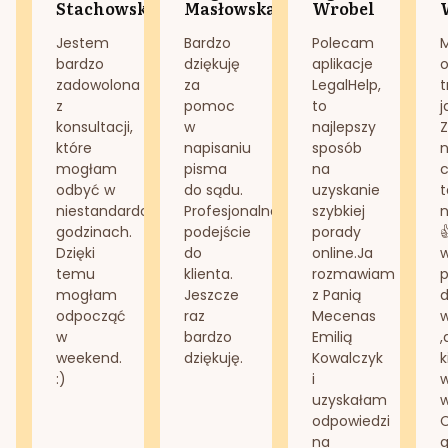
Stachowska
Masłowska
Wrobel
Jestem
Bardzo
Polecam
bardzo
dziękuję
aplikacje
o
zadowolona
za
LegalHelp,
t
z
pomoc
to
j
konsultacji,
w
najlepszy
Z
które
napisaniu
sposób
n
mogłam
pisma
na
odbyć w
do sądu.
uzyskanie
t
niestandardowych
Profesjonalne
szybkiej
n
godzinach.
podejście
porady
Dzięki
do
online.Ja
temu
klienta.
rozmawiam
mogłam
Jeszcze
z Panią
d
odpocząć
raz
Mecenas
w
bardzo
Emilią
,
weekend.
dziękuję.
Kowalczyk
k
:)
i
w
uzyskałam
odpowiedzi
na
g