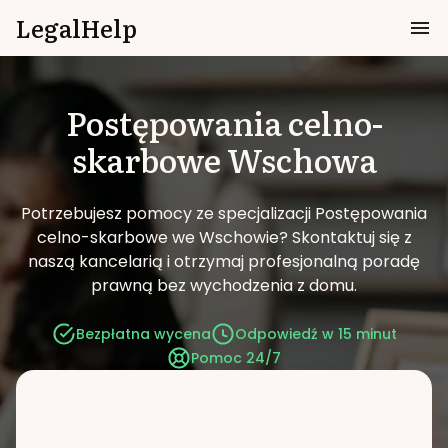
LegalHelp
Postępowania celno-
skarbowe
Wschowa
Potrzebujesz pomocy ze specjalizacji Postępowania
celno-skarbowe we Wschowie?
Skontaktuj się z
naszą kancelarią i otrzymaj profesjonalną poradę
prawną bez wychodzenia z domu.
Bezpłatna wycena
Odpowiedź w 15 minut
Pomoc 24/7