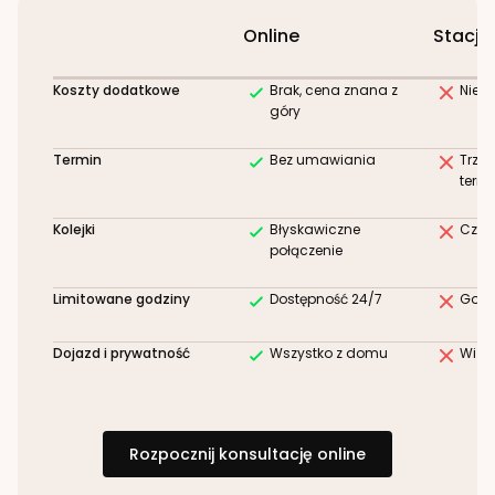
Online
Stacjo
Koszty dodatkowe
Brak, cena znana z
Niez
góry
Termin
Bez umawiania
Trze
term
Kolejki
Błyskawiczne
Czek
połączenie
Limitowane godziny
Dostępność 24/7
Godz
Dojazd i prywatność
Wszystko z domu
Wizy
Rozpocznij konsultację online