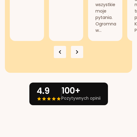
wszystkie
n
moje
t
pytania.
Ogromna
K
w...
P
100+
4.9
Pozytywnych opinii